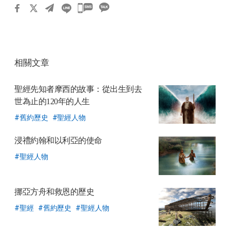
카
카
오
톡
相關文章
공
유
聖經先知者摩西的故事：從出生到去
하
世為止的120年的人生
기
舊約歷史
聖經人物
浸禮約翰和以利亞的使命
聖經人物
挪亞方舟和救恩的歷史
聖經
舊約歷史
聖經人物