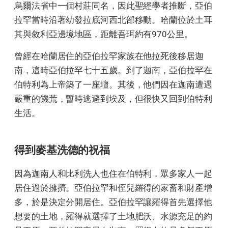
烏爾法省中一個村莊同名，因此聖經學者推斷，亞伯
拉罕當時沿著幼發拉底河西北部移動。哈蘭位於土耳
其與敘利亞邊境地區，距離吾珥約有970公里。
曾經在哈蘭居住的亞伯拉罕家族在他拉死後移居迦
南，這時亞伯拉罕七十五歲。到了迦南，亞伯拉罕在
伯特利為上帝築了一座壇。其後，他們因在迦南遭遇
嚴重的饑荒，暫時逃避到埃及，但很快又回到伯特利
生活。
得到麥基洗德的祝福
因為迦南人和比利洗人也住在伯特利，眾多家人一起
居住過於擁擠。亞伯拉罕和侄兒羅得的家畜和財產增
多，於是決定分開居住。亞伯拉罕讓羅得首先選擇他
想要的土地，羅得就選擇了土地肥沃、水源充足的約