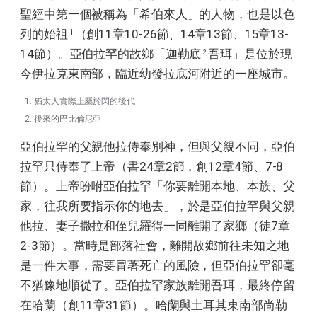
聖經中第一個被稱為「希伯來人」的人物，也是以色
列的始祖
（創11章10-26節、14章13節、15章13-
1
14節）。亞伯拉罕的故鄉「迦勒底
吾珥」是位於現
2
今伊拉克東南部，臨近幼發拉底河附近的一座城市。
猶太人實際上屬於閃的後代
後來的巴比倫尼亞
亞伯拉罕的父親他拉侍奉別神，但與父親不同，亞伯
拉罕只侍奉了上帝（書24章2節，創12章4節、7-8
節）。上帝吩咐亞伯拉罕「你要離開本地、本族、父
家，往我所要指示你的地去」，於是亞伯拉罕與父親
他拉、妻子撒拉和侄兒羅得一同離開了家鄉（徒7章
2-3節）。當時是部落社會，離開故鄉前往未知之地
是一件大事，需要冒著死亡的風險，但亞伯拉罕卻毫
不猶豫地順從了。亞伯拉罕家族離開吾珥，最終停留
在哈蘭（創11章31節）。哈蘭與土耳其東南部尚勒