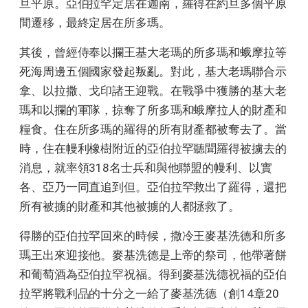
旦平原。亞伯拉罕定居在迦南，羅得在約旦多個平原
間遷移，最終定居在所多瑪。
其後，曾經侍奉以攔王基大老瑪的所多瑪和蛾摩拉等
死海周邊五個國家發起叛亂。對此，基大老瑪聯合示
拿、以拉撒、戈印諸王迎戰。在戰爭中獲勝的基大老
瑪和以攔的軍隊，掠奪了所多瑪和蛾摩拉人的財產和
糧食。住在所多瑪的羅得的所有財產都被奪去了。當
時，住在幔利橡樹附近的亞伯拉罕聽聞羅得被擄去的
消息，就率領318名士兵和與他聯盟的幔利、以實
各、亞乃一同直追到但。亞伯拉罕救出了羅得，還把
所有被擄的財產和其他被擄的人都拯救了。
得勝的亞伯拉罕回來的時候，撒冷王麥基洗德和所多
瑪王出來迎接他。麥基洗德是上帝的祭司，他帶著餅
和葡萄酒為亞伯拉罕祝福。得到麥基洗德祝福的亞伯
拉罕將戰利品的十分之一給了麥基洗德（創14章20