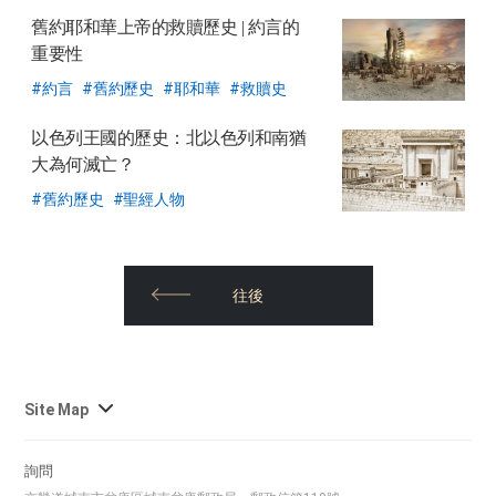
舊約耶和華上帝的救贖歷史
| 約言的
重要性
約言
舊約歷史
耶和華
救贖史
以色列王國的歷史：北以色列和南猶
大為何滅亡？
舊約歷史
聖經人物
往後
사
Site Map
이
트
詢問
맵