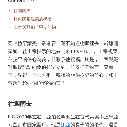
Contents
往迦南去
得到麥基洗德的祝福
上帝與亞伯拉罕立的約
亞伯拉罕蒙受上帝選召，還不知道往哪裡去，就離開
家鄉，往上帝指示的地去（來11:9~10）。上帝視亞
伯拉罕的信心為義，並賜予他祝福。於是，上帝與絕
對順從話語的亞伯拉罕立約，並履行了約言。查看一
下，配得「信心之祖」稱號的亞伯拉罕的信心，和上
帝應許給亞伯拉罕的約言吧。
往迦南去
B.C.2000年左右，亞伯拉罕出生在古代美索不達米亞
地區都市國家吾珥。他是
挪亞
的長子閃的後代，還是