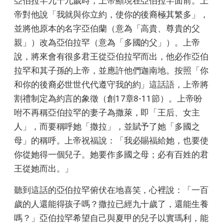
亞伯拉罕九十九歲時，上帝顯現在亞伯拉罕面前。上
帝對他說「我就與你立約，使你的後裔極其繁多」，
並將他原本的名字亞伯蘭（意為「高貴、尊貴的父
親」）改為亞伯拉罕（意為「多國的父」）。上帝
說，將來會有很多君王從亞伯拉罕而出，他必作亞伯
拉罕和其子孫的上帝，並應許他們迦南地。按照「你
和你的後裔必世世代代遵守我的約」這話語，上帝將
割禮制定為約言的象徵（創17章8-11節）。上帝吩
咐不再稱亞伯拉罕的妻子為撒萊，即「王后、女主
人」，而要稱呼她「撒拉」，並賦予了她「多國之
母」的稱呼。上帝祝福說：「我必賜福給她，也要使
你從她得一個兒子。她要作多國之母；必有百姓的君
王從她而出。」
聽到這話的亞伯拉罕俯伏在地喜笑，心裡說：「一百
歲的人還能得孩子嗎？撒拉已經九十歲了，還能生養
嗎？」亞伯拉罕希望自己與夏甲的兒子以實瑪利，能