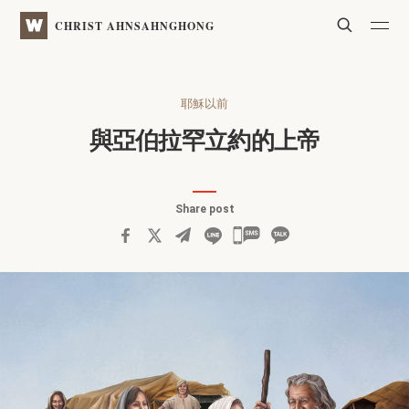
WATV
Search
CHRIST AHNSAHNGHONG
耶穌以前
與亞伯拉罕立約的上帝
Share post
카
카
오
톡
공
유