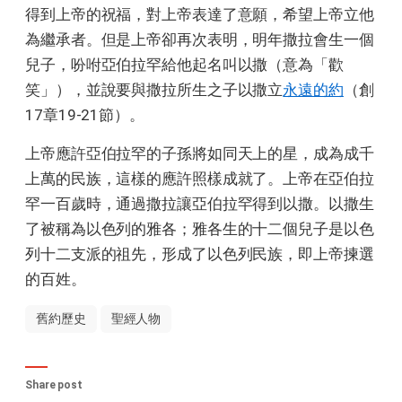
得到上帝的祝福，對上帝表達了意願，希望上帝立他
為繼承者。但是上帝卻再次表明，明年撒拉會生一個
兒子，吩咐亞伯拉罕給他起名叫以撒（意為「歡
笑」），並說要與撒拉所生之子以撒立
永遠的約
（創
17章19-21節）。
上帝應許亞伯拉罕的子孫將如同天上的星，成為成千
上萬的民族，這樣的應許照樣成就了。上帝在亞伯拉
罕一百歲時，通過撒拉讓亞伯拉罕得到以撒。以撒生
了被稱為以色列的雅各；雅各生的十二個兒子是以色
列十二支派的祖先，形成了以色列民族，即上帝揀選
的百姓。
舊約歷史
聖經人物
Share post