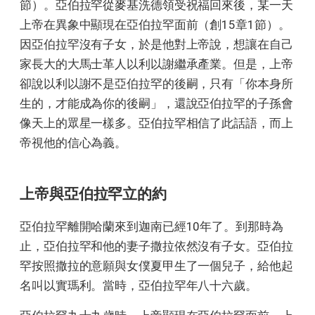
節）。亞伯拉罕從麥基洗德領受祝福回來後，某一天
上帝在異象中顯現在亞伯拉罕面前（創15章1節）。
因亞伯拉罕沒有子女，於是他對上帝說，想讓在自己
家長大的大馬士革人以利以謝繼承產業。但是，上帝
卻說以利以謝不是亞伯拉罕的後嗣，只有「你本身所
生的，才能成為你的後嗣」，還說亞伯拉罕的子孫會
像天上的眾星一樣多。亞伯拉罕相信了此話語，而上
帝視他的信心為義。
上帝與亞伯拉罕立的約
亞伯拉罕離開哈蘭來到迦南已經10年了。到那時為
止，亞伯拉罕和他的妻子撒拉依然沒有子女。亞伯拉
罕按照撒拉的意願與女僕夏甲生了一個兒子，給他起
名叫以實瑪利。當時，亞伯拉罕年八十六歲。