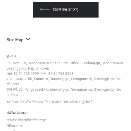
पिछले पेज पर जाएं
사
Site Map
이
트
पूछताछ
맵
P.O. Box 119, Seongnam Bundang Post Office, Bundang-gu, Seongnam-si,
전
Gyeonggi-do, Rep. of Korea
체
फोन: 82-31-738-5999 फेक्स: 82-31-738-5998
प्रधान कार्यालय: 50, Sunae-ro, Bundang-gu, Seongnam-si, Gyeonggi-do, Rep.
보
of Korea
기
मुख्य चर्च: 35, Pangyoyeok-ro, Bundang-gu, Seongnam-si, Gyeonggi-do, Rep.
of Korea
सर्वाधिकार चर्च ऑफ गॉड वर्ल्ड मिशन सोसाइटी सभी अधिकार सुरक्षित हैं।
संबंधित वेबसाइट
चर्च ऑफ गॉड आधिकारिक साइट
मीडिया कास्ट