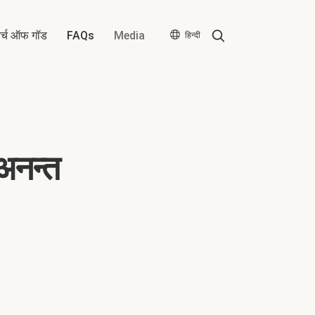
Search
र्च ऑफ गॉड
FAQs
Media
हिन्दी
अनन्त