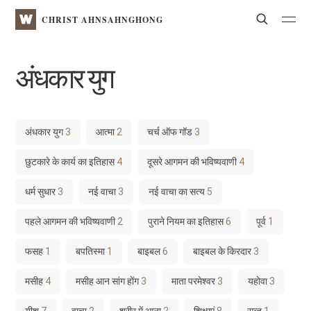
WATV
Search
CHRIST AHNSAHNGHONG
अंधकार युग
अंधकार युग
3
आत्मा
2
चर्च ऑफ गॉड
3
छुटकारे के कार्य का इतिहास
4
दूसरे आगमन की भविष्यवाणी
4
धर्म सुधार
3
नई वाचा
3
नई वाचा का सत्य
5
पहले आगमन की भविष्यवाणी
2
पुराने नियम का इतिहास
6
पूर्व
1
फसह
1
बपतिस्मा
1
बाइबल
6
बाइबल के किरदार
3
मसीह
4
मसीह आन सांग होंग
3
माता परमेश्वर
3
यहोवा
3