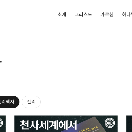
소개
그리스도
가르침
하나
자
진리책자
진리