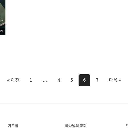
39
« 이전
1
…
4
5
6
7
다음 »
가르침
하나님의 교회
F