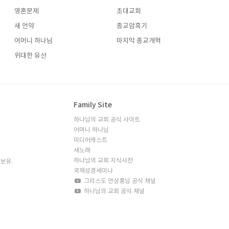
영혼문제
초대교회
새 언약
종교암흑기
어머니 하나님
마지막 종교개혁
위대한 유산
Family Site
하나님의 교회 공식 사이트
어머니 하나님
미디어캐스트
새노래
하나님의 교회 지식사전
리 보유.
국제성경세미나
그리스도 안상홍님 공식 채널
하나님의 교회 공식 채널