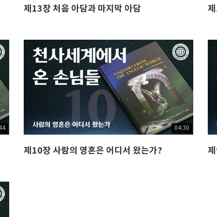
제13장 처음 아담과 마지막 아담
제
44
04:30
제10장 사람의 영혼은 어디서 왔는가?
제