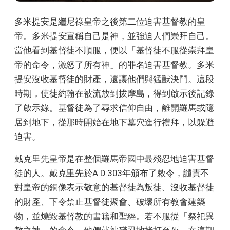
多米提安是繼尼祿皇帝之後第二位迫害基督教的皇
帝。多米提安宣稱自己是神，並強迫人們崇拜自己。
當他看到基督徒不順服，便以「基督徒不服從崇拜皇
帝的命令，激怒了所有神」的罪名迫害基督教。多米
提安沒收基督徒的財產，還讓他們與猛獸決鬥。這段
時期，使徒約翰在被流放到拔摩島，得到啟示後記錄
了啟示錄。基督徒為了尋求信仰自由，離開羅馬或隱
居到地下，從那時開始在地下墓穴進行禮拜，以躲避
迫害。
戴克里先皇帝是在整個羅馬帝國中最殘忍地迫害基督
徒的人。戴克里先於A.D.303年頒布了敕令，譴責不
對皇帝的銅像表示敬意的基督徒為叛徒、沒收基督徒
的財產、下令禁止基督徒聚會、破壞所有教會建築
物，並燒毀基督教的書籍和聖經。若不服從「祭祀異