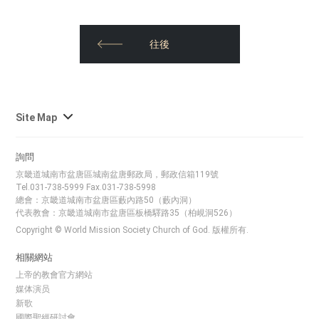
往後
사
Site Map
이
트
詢問
맵
京畿道城南市盆唐區城南盆唐郵政局，郵政信箱119號
전
Tel.031-738-5999 Fax.031-738-5998
체
總會：京畿道城南市盆唐區藪內路50（藪內洞）
代表教會：京畿道城南市盆唐區板橋驛路35（柏峴洞526）
보
Copyright © World Mission Society Church of God. 版權所有.
기
相關網站
上帝的教會官方網站
媒体演员
新歌
國際聖經研討會