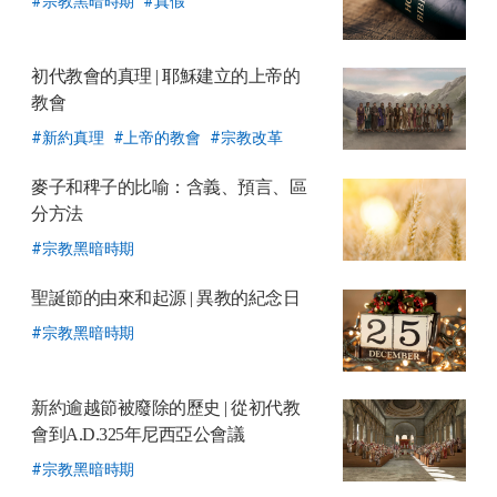
宗教黑暗時期
真假
기
初代教會的真理
| 耶穌建立的上帝的
教會
新約真理
上帝的教會
宗教改革
麥子和稗子的比喻：含義、預言、區
分方法
宗教黑暗時期
聖誕節的由來和起源
| 異教的紀念日
宗教黑暗時期
新約逾越節被廢除的歷史
| 從初代教
會到A.D.325年尼西亞公會議
宗教黑暗時期