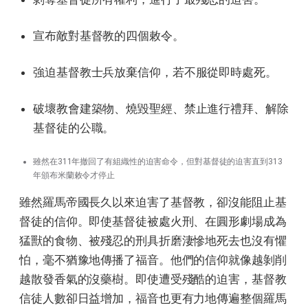
宣布敵對基督教的四個敕令。
強迫基督教士兵放棄信仰，若不服從即時處死。
破壞教會建築物、燒毀聖經、禁止進行禮拜、解除
基督徒的公職。
雖然在311年撤回了有組織性的迫害命令，但對基督徒的迫害直到313
年頒布米蘭敕令才停止
雖然羅馬帝國長久以來迫害了基督教，卻沒能阻止基
督徒的信仰。即使基督徒被處火刑、在圓形劇場成為
猛獸的食物、被殘忍的刑具折磨淒慘地死去也沒有懼
怕，毫不猶豫地傳播了福音。他們的信仰就像越剝削
越散發香氣的沒藥樹。即使遭受殘酷的迫害，基督教
信徒人數卻日益增加，福音也更有力地傳遍整個羅馬