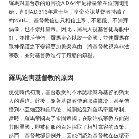
羅馬對基督教的迫害從A.D.64年尼祿皇帝在位期間開
始，直到A.D.313年君士坦丁皇帝公認基督教持續了
約250年。基督教信徒只相信上帝，不屈服、不崇拜
偶像，也不崇拜皇帝。因此，羅馬人視基督徒為眼中
釘，並排斥他們。羅馬皇帝以統一帝國，並使羅馬在
眾神保護之下變得更加繁榮為由，將基督教視為非法
宗教，並對基督教進行了殘酷的鎮壓。
羅馬迫害基督教的原因
使徒時代初期，基督教受到不承認耶穌為基督的猶太
人的逼迫。此後，隨著基督教傳遍耶路撒冷，甚至傳
播到小亞細亞和羅馬後，就開始受到羅馬帝國壓制。
當時，羅馬帝國為了鞏固帝國，在政治或宗教方面對
其附屬國，即被征服的百姓採取了相對寬容的政策。
然而，基督教卻是例外，因他們認為基督教在破壞帝