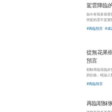
駕雲降臨
如今有很多基督
所駕的雲不是實
再臨預言
成
從無花果
預言
耶穌再臨蒞臨於
的比喻」曉諭人
再臨預言
再臨耶穌