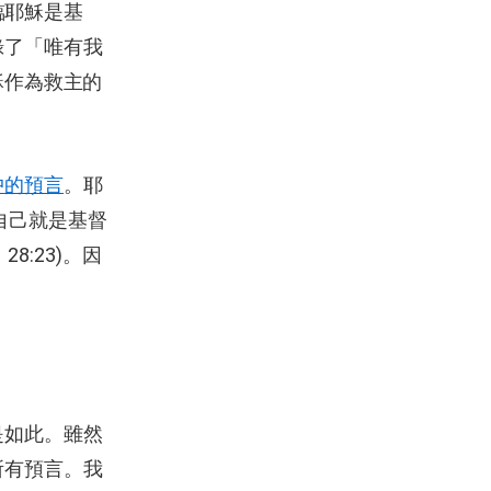
臨耶穌是基
錄了「唯有我
耶穌作為救主的
中的預言
。耶
自己就是基督
28:23)。因
是如此。雖然
所有預言。我