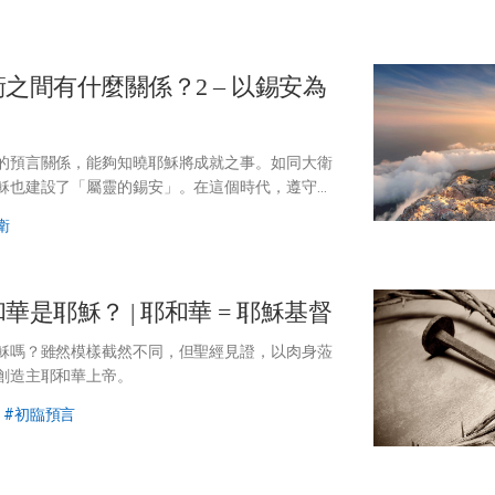
톡
공
유
衛之間有什麼關係？2
– 以錫安為
하
기
的預言關係，能夠知曉耶穌將成就之事。如同大衛
穌也建設了「屬靈的錫安」。在這個時代，遵守上
即屬靈的錫安會再次被建立。
衛
和華是耶穌？
| 耶和華 = 耶穌基督
穌嗎？雖然模樣截然不同，但聖經見證，以肉身蒞
創造主耶和華上帝。
初臨預言