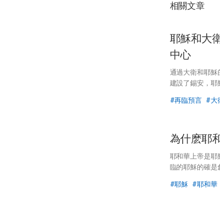
相關文章
耶穌和大
中心
通過大衛和耶穌
建設了錫安，耶
帝節期的地方，
再臨預言
大
為什麽耶
耶和華上帝是耶
臨的耶穌的確是
耶穌
耶和華