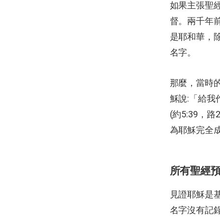
如果主張聖
督。兩千年
是耶和華，除
名字。
那麼，當時
穌說:「給
(約5:39，
為耶穌完全
所有聖經
見證耶穌是
名字沒有記