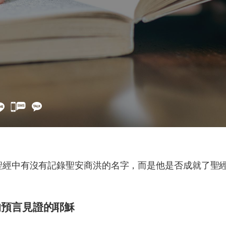
카
카
오
톡
공
유
聖經中有沒有記錄聖安商洪的名字，而是他是否成就了聖
的預言見證的耶穌