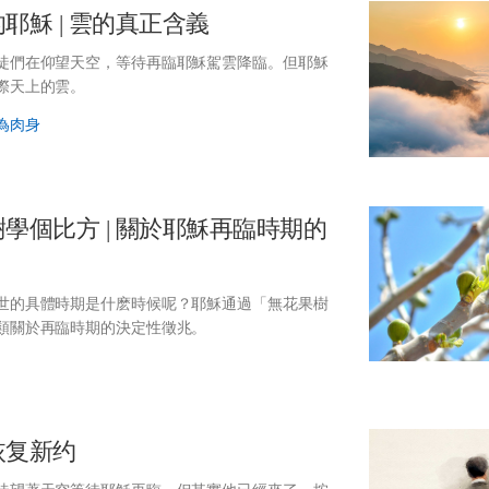
的耶穌
| 雲的真正含義
徒們在仰望天空，等待再臨耶穌駕雲降臨。但耶穌
際天上的雲。
為肉身
樹學個比方
| 關於耶穌再臨時期的
世的具體時期是什麽時候呢？耶穌通過「無花果樹
類關於再臨時期的決定性徵兆。
恢复新约