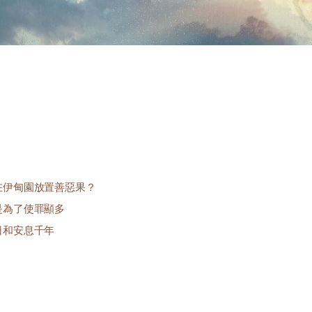
何在伊甸園放置善惡果？
是為了使罪顯多
日和安息千年