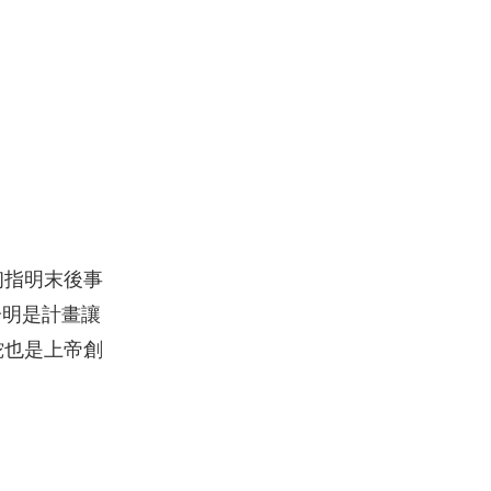
初指明末後事
分明是計畫讓
蛇也是上帝創