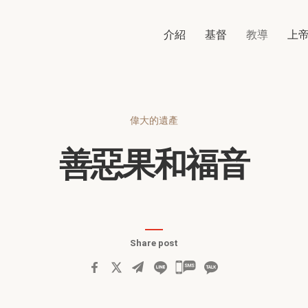
介紹
基督
教導
上
偉大的遺產
善惡果和福音
Share post
카
카
오