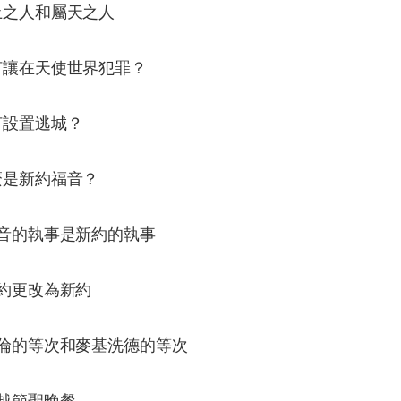
土之人和屬天之人
何讓在天使世界犯罪？
何設置逃城？
麼是新約福音？
福音的執事是新約的執事
舊約更改為新約
亞倫的等次和麥基洗德的等次
逾越節聖晚餐