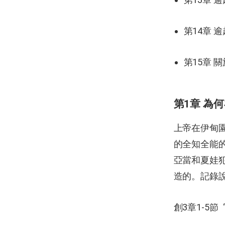
第14章 
第15章 
第1章 為
上帝在伊甸
的全知全能的
亞當和夏娃
造的。記錄
創3章1-5