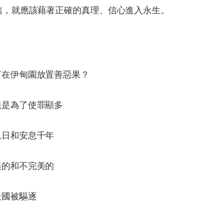
信，就應該藉著正確的真理、信心進入永生。
為何在伊甸園放置善惡果？
法是為了使罪顯多
息日和安息千年
美的和不完美的
天國被驅逐