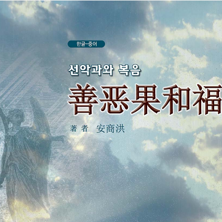
톡
공
유