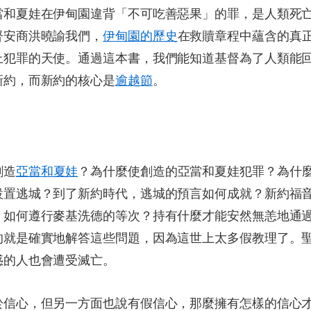
當和夏娃在伊甸園違背「不可吃善惡果」的罪，是人類死
督安商洪曉諭我們，
伊甸園的歷史
在救贖章程中蘊含的真
上犯罪的天使。通過這本書，我們能知道基督為了人類能
新約，而新約的核心是
逾越節
。
創造
亞當和夏娃
？為什麼使創造的亞當和夏娃犯罪？為什
設置逃城？到了新約時代，逃城的預言如何成就？新約福
？如何遵行麥基洗德的等次？持有什麼才能安然無恙地通
的就是確實地解答這些問題，因為這世上太多假教理了。
惑的人也會遭受滅亡。
於信心，但另一方面也說有假信心，那麼擁有怎樣的信心