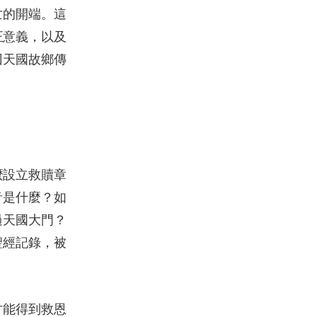
亡的開端。這
正意義，以及
回天國故鄉傳
麼設立救贖章
音是什麼？如
過天國大門？
聖經記錄，被
才能得到救恩