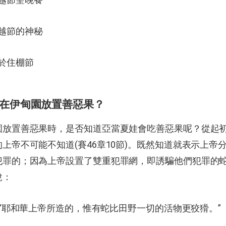
逾越節的神秘
關於住棚節
何在伊甸園放置善惡果？
園放置善惡果時，是否知道亞當夏娃會吃善惡果呢？從起
上帝不可能不知道(賽46章10節)。既然知道就表示上帝
犯罪的；因為上帝設置了雙重犯罪網，即誘騙他們犯罪的
說：
節 “耶和華上帝所造的，惟有蛇比田野一切的活物更狡猾。”