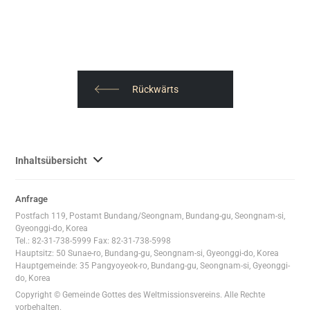
Rückwärts
사
Inhaltsübersicht
이
트
Anfrage
맵
Postfach 119, Postamt Bundang/Seongnam, Bundang-gu, Seongnam-si,
전
Gyeonggi-do, Korea
체
Tel.: 82-31-738-5999 Fax: 82-31-738-5998
Hauptsitz: 50 Sunae-ro, Bundang-gu, Seongnam-si, Gyeonggi-do, Korea
보
Hauptgemeinde: 35 Pangyoyeok-ro, Bundang-gu, Seongnam-si, Gyeonggi-
기
do, Korea
Copyright © Gemeinde Gottes des Weltmissionsvereins. Alle Rechte
vorbehalten.