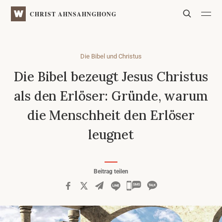
WATV
Search
CHRIST AHNSAHNGHONG
Die Bibel und Christus
Die Bibel bezeugt Jesus Christus
als den Erlöser: Gründe, warum
die Menschheit den Erlöser
leugnet
Beitrag teilen
카
카
오
톡