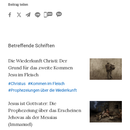
Beitrag teilen
카
카
오
톡
Betreffende Schriften
공
유
Die Wiederkunft Christi: Der
하
Grund für das zweite Kommen
기
Jesu im Fleisch
Christus
Kommen im Fleisch
Prophezeiungen über die Wiederkunft
Jesus ist Gottvater:
Die
Prophezeiung über das Erscheinen
Jehovas als der Messias
(Immanuel)