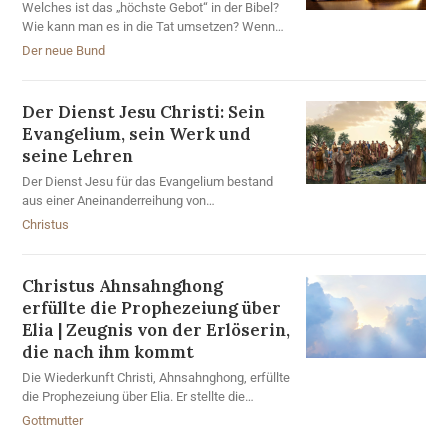
Welches ist das „höchste Gebot“ in der Bibel?
Wie kann man es in die Tat umsetzen? Wenn
man das Prinzip der Liebe erkennt, das im
Der neue Bund
Passafest des neuen Bundes enthalten ist,
dann kann man das größte Gebot halten.
Der Dienst Jesu Christi:
Sein
Evangelium, sein Werk und
seine Lehren
Der Dienst Jesu für das Evangelium bestand
aus einer Aneinanderreihung von
Bedrängnissen und Aufopferungen. Aber Jesus
Christus
hörte nicht auf, das Evangelium vom
Himmelreich zu predigen, und setzte
schließlich durch sein Opfer am Kreuz den
Christus Ahnsahnghong
neuen Bund ein.
erfüllte die Prophezeiung über
Elia | Zeugnis von der Erlöserin,
die nach ihm kommt
Die Wiederkunft Christi, Ahnsahnghong, erfüllte
die Prophezeiung über Elia. Er stellte die
Wahrheit des neuen Bundes wieder her und
Gottmutter
bezeugte Gottmutter, die Erlöserin, die nach ihm