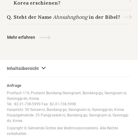
Korea erschienen?
Steht der Name
Ahnsahnghong
in der Bibel?
Mehr erfahren
사
Inhaltsübersicht
이
트
Anfrage
맵
Postfach 119, Postamt Bundang/Seongnam, Bundang-gu, Seongnam-si,
전
Gyeonggi-do, Korea
체
Tel.: 82-31-738-5999 Fax: 82-31-738-5998
Hauptsitz: 50 Sunae-ro, Bundang-gu, Seongnam-si, Gyeonggi-do, Korea
보
Hauptgemeinde: 35 Pangyoyeok-ro, Bundang-gu, Seongnam-si, Gyeonggi-
기
do, Korea
Copyright © Gemeinde Gottes des Weltmissionsvereins. Alle Rechte
vorbehalten.