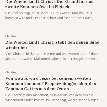
Die Wiederkunft Christi: Der Grund für das
zweite Kommen Jesu im Fleisch
Die Bibel bezeugt, dass Christus zum zweiten Mal als Retter
kommen wird und nicht als Richter, und sie prophezeit auch,
wann, wo und in welcher Gestalt er erscheint.
Christus
Die Wiederkunft Christi stellt den neuen Bund
wieder her
Viele Christen blicken zum Himmel auf und warten darauf, dass
Jesus zum zweiten Mal kommt, aber er ist bereits gekommen.
Jesus, der den Prophezeiungen der Bibel entsprechend zum
zweiten Mal gekommen ist und die Wahrheit des neuen Bundes
Christus
wiederhergestellt hat, ist Christus Ahnsahnghong.
Von wo aus wird Jesus bei seinem zweiten
Kommen kommen? Prophezeiungen über das
Kommen Gottes aus dem Osten
Die Bibel zeigt uns wiederholt, dass der Ort, von dem aus die
Wiederkunft Christi kommt, im Osten liegt, wo die Sonne aufgeht.
Die Wiederkunft Jesu beginnt von Korea im Osten aus mit dem