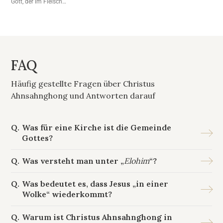
Gott, der im Fleisch
um es vor dem Gericht
kommt, nicht nur das
zu bewahren.
Geheimnis Gottes ist,
sondern auch die
Quelle des Wassers des
Lebens.
FAQ
Häufig gestellte Fragen über Christus
Ahnsahnghong und Antworten darauf
Was für eine Kirche ist die Gemeinde
Gottes?
Was versteht man unter „
Elohim
“?
Was bedeutet es, dass Jesus „in einer
Wolke“ wiederkommt?
Warum ist Christus Ahnsahnghong in