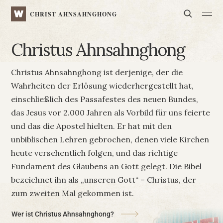
WATV
Search
CHRIST AHNSAHNGHONG
Christus
Ahn
sahng
hong
Christus Ahnsahnghong ist derjenige, der die
Wahrheiten der Erlösung
wiederhergestellt hat,
einschließlich des Passafestes des neuen Bundes,
das Jesus vor 2.000 Jahren als Vorbild für uns feierte
und das die Apostel hielten.
Er hat mit den
unbiblischen Lehren gebrochen, denen viele Kirchen
heute
versehentlich folgen, und das richtige
Fundament des Glaubens an Gott gelegt.
Die Bibel
bezeichnet ihn als „unseren Gott“ – Christus, der
zum zweiten Mal gekommen ist.
Wer ist Christus Ahnsahnghong?