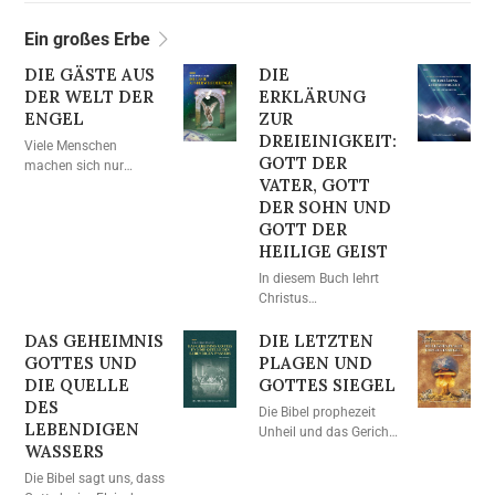
erscheinen sollte.
Ein großes Erbe
DIE GÄSTE AUS
DIE
DER WELT DER
ERKLÄRUNG
ENGEL
ZUR
DREIEINIGKEIT:
Viele Menschen
GOTT DER
machen sich nur
VATER, GOTT
Gedanken über ihr
DER SOHN UND
Leben nach dem Tod
und denken nicht
GOTT DER
darüber nach, wo sie
HEILIGE GEIST
waren, bevor sie auf
In diesem Buch lehrt
diese Erde kamen. In
Christus
diesem Buch gibt
Ahnsahnghong, dass
Christus
DAS GEHEIMNIS
der Vater, der Sohn und
DIE LETZTEN
Ahnsahnghong
der Heilige Geist nicht
GOTTES UND
PLAGEN UND
detaillierte Erklärungen
verschieden sind,
DIE QUELLE
GOTTES SIEGEL
darüber.
sondern ein und
DES
Die Bibel prophezeit
derselbe Gottvater.
LEBENDIGEN
Unheil und das Gericht
WASSERS
und bezeugt auch die
Wahrheiten, die Gott
Die Bibel sagt uns, dass
seinem Volk gewährt,