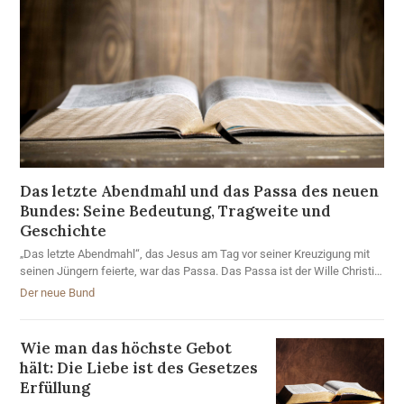
Das letzte Abendmahl und das Passa des neuen
Bundes: Seine Bedeutung, Tragweite und
Geschichte
„Das letzte Abendmahl“, das Jesus am Tag vor seiner Kreuzigung mit
seinen Jüngern feierte, war das Passa. Das Passa ist der Wille Christi
und die Wahrheit, die die Verheißung des ewigen Lebens beinhaltet.
Der neue Bund
Wie man das höchste Gebot
hält: Die Liebe ist des Gesetzes
Erfüllung