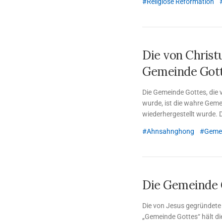
Religiöse Reformation
Die von Chris
Gemeinde Got
Die Gemeinde Gottes, die
wurde, ist die wahre Geme
wiederhergestellt wurde. D
übermittelt allen Mensche
Ahnsahnghong
Gemei
und Gottmutter.
Die Gemeinde G
Die von Jesus gegründete
„Gemeinde Gottes“ hält di