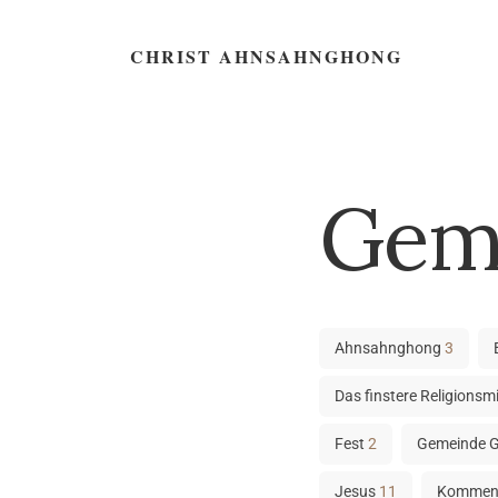
CHRIST AHNSAHNGHONG
Gem
Ahnsahnghong
3
Das finstere Religionsmi
Fest
2
Gemeinde 
Jesus
11
Kommen 