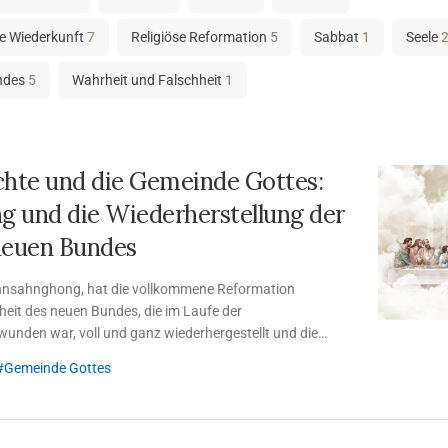
ie Wiederkunft
7
Religiöse Reformation
5
Sabbat
1
Seele
ndes
5
Wahrheit und Falschheit
1
chte und die Gemeinde Gottes:
g und die Wiederherstellung der
neuen Bundes
 Ahnsahnghong, hat die vollkommene Reformation
rheit des neuen Bundes, die im Laufe der
unden war, voll und ganz wiederhergestellt und die
ige authentische Kirche, wiederaufgebaut.
Gemeinde Gottes