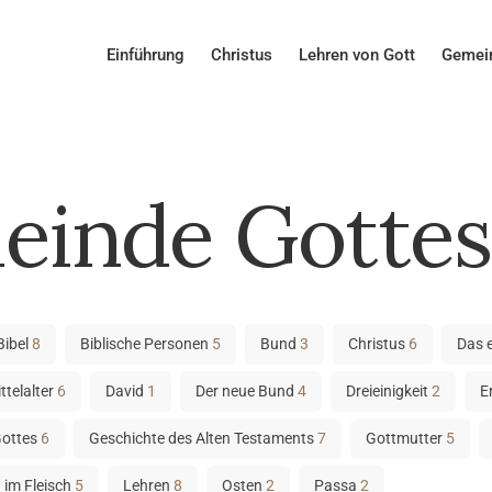
Einführung
Christus
Lehren von Gott
Gemein
einde Gottes
Bibel
8
Biblische Personen
5
Bund
3
Christus
6
Das 
ttelalter
6
David
1
Der neue Bund
4
Dreieinigkeit
2
E
Gottes
6
Geschichte des Alten Testaments
7
Gottmutter
5
im Fleisch
5
Lehren
8
Osten
2
Passa
2