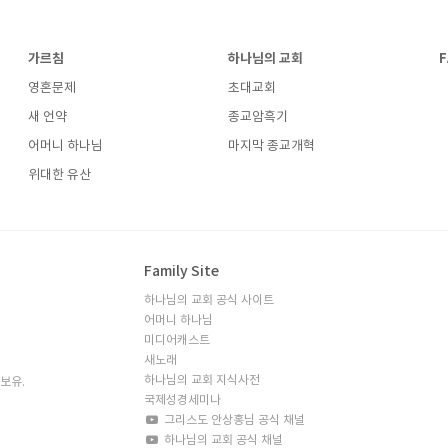
가르침
하나님의 교회
F
영혼문제
초대교회
새 언약
종교암흑기
어머니 하나님
마지막 종교개혁
위대한 유산
Family Site
하나님의 교회 공식 사이트
어머니 하나님
미디어캐스트
새노래
하나님의 교회 지식사전
리 보유.
국제성경세미나
그리스도 안상홍님 공식 채널
하나님의 교회 공식 채널