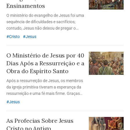
Ensinamentos
O ministério do evangelho de Jesus foi uma
sequência de dificuldades e sacrifícios;
contudo, Jesus não deixou de pregar o
evangelho do reino dos céus. Ao final de
Cristo
Jesus
seu ministério, estabeleceu a Nova Aliança
através de seu sacrifício na cruz.
O Ministério de Jesus por 40
Dias Após a Ressurreição e a
Obra do Espírito Santo
Após a ressurreição de Jesus, os membros
da igreja primitiva tiveram a esperança da
ressurreição e uma fé mais firme. Graças
ao Espírito Santo derramado por Jesus, a
Jesus
maravilhosa obra do evangelho foi
realizada.
As Profecias Sobre Jesus
Cristo no Antigo