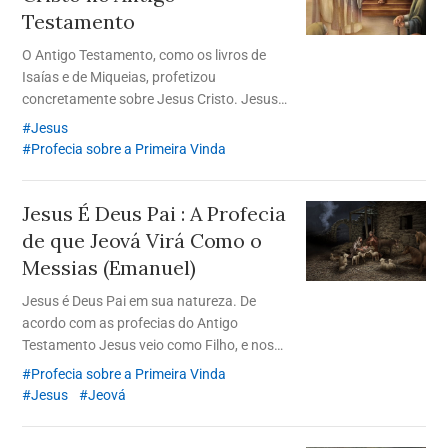
Testamento
O Antigo Testamento, como os livros de
Isaías e de Miqueias, profetizou
concretamente sobre Jesus Cristo. Jesus
viveu uma vida conforme profetizado na
Jesus
Bíblia, desde o seu nascimento até à morte
Profecia sobre a Primeira Vinda
e à ressurreição.
Jesus É Deus Pai
: A Profecia
de que Jeová Virá Como o
Messias (Emanuel)
Jesus é Deus Pai em sua natureza. De
acordo com as profecias do Antigo
Testamento Jesus veio como Filho, e nos
deu exemplos a seguir para sermos salvos
Profecia sobre a Primeira Vinda
e também nos permitiu receber a vida
Jesus
Jeová
eterna através da Nova Aliança.