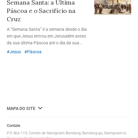
Semana Santa: a Última
Páscoa e o Sacrifício na
Cruz
A “Semana Santa” é a semana desde o dia
em que Jesus entrou em Jerusalém antes
da sua última Páscoa até o dia da sua
morte na cruz. Vejamos as obras de Jesus
Jesus
Páscoa
Cristo durante a Semana Santa, que se
sacrificou até à morte para a salvação da
humanidade.
사
MAPA DO SITE
이
트
Contate
맵
P.O. Box 119, Correio de Seongnam Bundang, Bundang-gu, Seongnam-si,
전