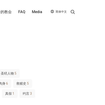
Search
帝的教会
FAQ
Media
简体中文
圣经人物
5
肉身
6
救赎史
5
真假
1
约言
3