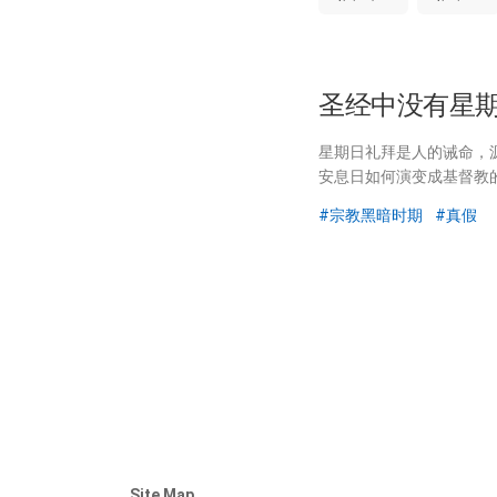
圣经中没有星
星期日礼拜是人的诫命，
安息日如何演变成基督教
宗教黑暗时期
真假
Site Map