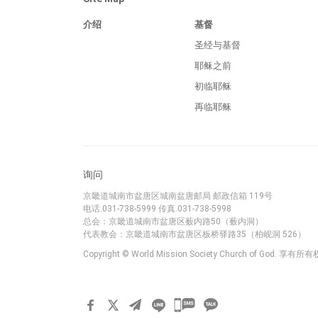
介绍
基督
圣经与基督
耶稣之前
初临耶稣
再临耶稣
询问
京畿道城南市盆唐区城南盆唐邮局 邮政信箱 119号
电话.031-738-5999 传真.031-738-5998
总会：京畿道城南市盆唐区薮内路50（薮内洞）
代表教会：京畿道城南市盆唐区板桥驿路35（柏岘洞 526）
Copyright © World Mission Society Church of God. 享有所
카