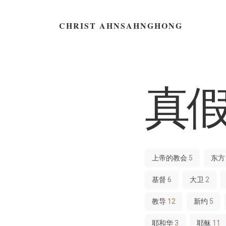
CHRIST AHNSAHNGHONG
真
上帝的教会
5
东
基督
6
大卫
2
教导
12
新约
5
耶和华
3
耶稣
11