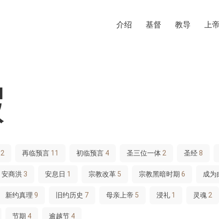
介绍
基督
教导
上
假
方
2
再临预言
11
初临预言
4
圣三位一体
2
圣经
8
安商洪
3
安息日
1
宗教改革
5
宗教黑暗时期
6
成为
新约真理
9
旧约历史
7
母亲上帝
5
浸礼
1
灵魂
2
节期
4
逾越节
4