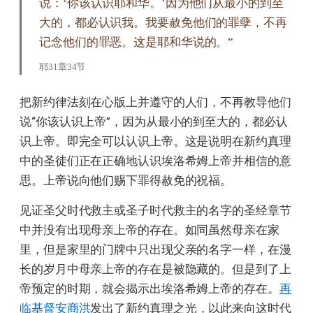
说：‘你该认识耶和华。’因为他们从最小的到至
大的，都必认识我。我要赦免他们的罪孽，不再
记念他们的罪恶。这是耶和华说的。”
耶31章34节
把新约律法刻在心版上并遵守的人们，不再教导他们
说“你该认识上帝”，因为从最小的到至大的，都必认
识上帝。即完全可以认识上帝。这是说明在新约真理
中的圣徒们正在正确地认识埃洛希姆上帝并相信的意
思。上帝说向他们赐下罪得赦免的祝福。
见证圣父时代救主或圣子时代救主的名字的圣经章节
中并没有出现母亲上帝的存在。如同虽然母亲在家
里，但是家里的门牌中只出现父亲的名字一样，在漫
长的岁月中母亲上帝的存在是被隐藏的。但是到了上
帝预定的时期，就会揭示出埃洛希姆上帝的存在。
再
临基督安商洪
发出了新约真理之光，以此来向这时代