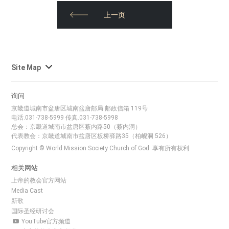
上一页
사
Site Map
이
트
询问
맵
京畿道城南市盆唐区城南盆唐邮局 邮政信箱 119号
전
电话.031-738-5999 传真.031-738-5998
체
总会：京畿道城南市盆唐区薮内路50（薮内洞）
代表教会：京畿道城南市盆唐区板桥驿路35（柏岘洞 526）
보
Copyright © World Mission Society Church of God. 享有所有权利
기
相关网站
上帝的教会官方网站
Media Cast
新歌
国际圣经研讨会
YouTube官方频道