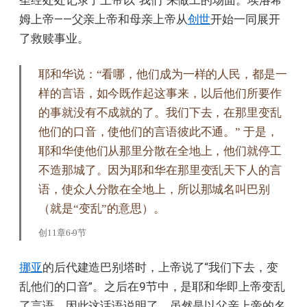
圣经处处记录了上帝以“我们”来做工的场面。埃洛希
姆上帝——父亲上帝和母亲上帝从
创世
开始一同展开
了救赎事业。
耶和华说：“看哪，他们成为一样的人民，都是一
样的言语，如今既作起这事来，以后他们所要作
的事就没有不成就的了。我们下去，在那里变乱
他们的口音，使他们的言语彼此不通。” 于是，
耶和华使他们从那里分散在全地上，他们就停工
不造那城了。因为耶和华在那里变乱天下人的言
语，使众人分散在全地上，所以那城名叫巴别
（就是“变乱”的意思）。
创11章6-9节
挪亚
的后代建造巴别塔时，上帝说了“我们下去，变
乱他们的口音”。之后在9节中，是耶和华即上帝变乱
了言语。因此这话语说明了，虽然是以父亲上帝的名