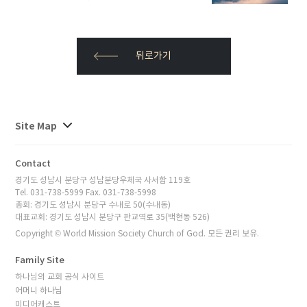
뒤로가기
사이트맵
Site Map
전체보기
Contact
경기도 성남시 분당구 성남분당우체국 사서함 119호
Tel. 031-738-5999 Fax. 031-738-5998
총회: 경기도 성남시 분당구 수내로 50(수내동)
대표교회: 경기도 성남시 분당구 판교역로 35(백현동 526)
Copyright © World Mission Society Church of God. 모든 권리 보유.
Family Site
하나님의 교회 공식 사이트
어머니 하나님
미디어캐스트