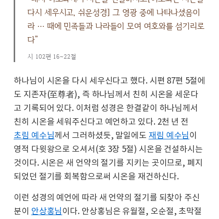
다시 세우시고, 쉬운성경] 그 영광 중에 나타나셨음이
라 … 때에 민족들과 나라들이 모여 여호와를 섬기리로
다”
시 102편 16~22절
하나님이 시온을 다시 세우신다고 했다. 시편 87편 5절에
도 지존자(至尊者), 즉 하나님께서 친히 시온을 세운다
고 기록되어 있다. 이처럼 성경은 한결같이 하나님께서
친히 시온을 세워주신다고 예언하고 있다. 2천 년 전
초림 예수님
께서 그러하셨듯, 말일에도
재림 예수님
이
영적 다윗왕으로 오셔서(호 3장 5절) 시온을 건설하시는
것이다. 시온은 새 언약의 절기를 지키는 곳이므로, 폐지
되었던 절기를 회복함으로써 시온을 재건하신다.
이런 성경의 예언에 따라 새 언약의 절기를 되찾아 주신
분이
안상홍님
이다. 안상홍님은 유월절, 오순절, 초막절