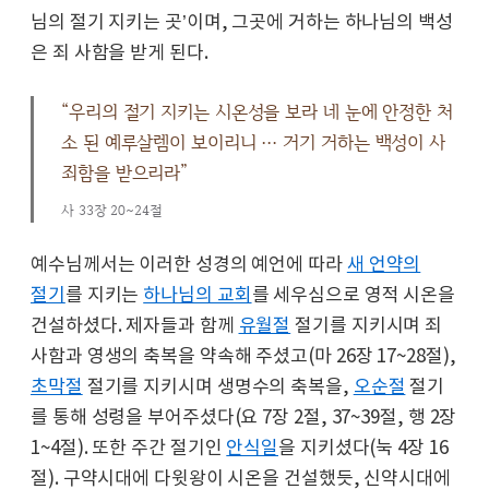
님의 절기 지키는 곳’이며, 그곳에 거하는 하나님의 백성
은 죄 사함을 받게 된다.
“우리의 절기 지키는 시온성을 보라 네 눈에 안정한 처
소 된 예루살렘이 보이리니 … 거기 거하는 백성이 사
죄함을 받으리라”
사 33장 20~24절
예수님께서는 이러한 성경의 예언에 따라
새 언약의
절기
를 지키는
하나님의 교회
를 세우심으로 영적 시온을
건설하셨다. 제자들과 함께
유월절
절기를 지키시며 죄
사함과 영생의 축복을 약속해 주셨고(마 26장 17~28절),
초막절
절기를 지키시며 생명수의 축복을,
오순절
절기
를 통해 성령을 부어주셨다(요 7장 2절, 37~39절, 행 2장
1~4절). 또한 주간 절기인
안식일
을 지키셨다(눅 4장 16
절). 구약시대에 다윗왕이 시온을 건설했듯, 신약시대에