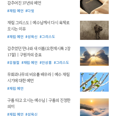
감추어진 37년의 예언
재림 예언
다윗
재림 그리스도
| 예수님께서 다시 육체로
오시는 이유
재림 예언
성육신
그리스도
감추었던 만나와 새 이름(요한계시록 2장
17절) | 구원자의 증표
유월절
재림 예언
안상홍
그리스도
무화과나무의 비유를 배우라
| 예수 재림
시기에 대한 예언
재림 예언
구름 타고 오시는 예수님
| 구름의 진정한
의미
재림 예언
성육신