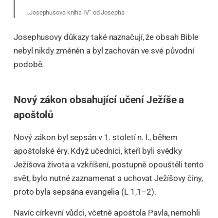
„Josephusova kniha IV“ od Josepha
Josephusovy důkazy také naznačují, že obsah Bible
nebyl nikdy změněn a byl zachován ve své původní
podobě.
Nový zákon obsahující učení Ježíše a
apoštolů
Nový zákon byl sepsán v 1. století n. l., během
apoštolské éry. Když učedníci, kteří byli svědky
Ježíšova života a vzkříšení, postupně opouštěli tento
svět, bylo nutné zaznamenat a uchovat Ježíšovy činy,
proto byla sepsána evangelia (L 1,1–2).
Navíc církevní vůdci, včetně apoštola Pavla, nemohli