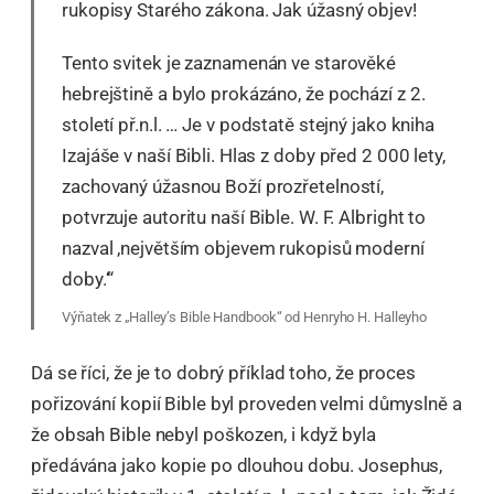
rukopisy Starého zákona. Jak úžasný objev!
Tento svitek je zaznamenán ve starověké
hebrejštině a bylo prokázáno, že pochází z 2.
století př.n.l. … Je v podstatě stejný jako kniha
Izajáše v naší Bibli. Hlas z doby před 2 000 lety,
zachovaný úžasnou Boží prozřetelností,
potvrzuje autoritu naší Bible. W. F. Albright to
nazval ‚největším objevem rukopisů moderní
doby.‘“
Výňatek z „Halley’s Bible Handbook“ od Henryho H. Halleyho​
Dá se říci, že je to dobrý příklad toho, že proces
pořizování kopií Bible byl proveden velmi důmyslně a
že obsah Bible nebyl poškozen, i když byla
předávána jako kopie po dlouhou dobu. Josephus,