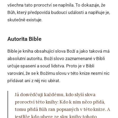
všechna tato proroctví se naplnila. To dokazuje, že
Bůh, který předpovídá budoucí události a naplňuje je,
skutečně existuje.
Autorita Bible
Bible je kniha obsahující slova Boží a jako taková má
absolutní autoritu. Boží slovo zaznamenané v Bibli
určuje spasení a soud lidstva. Proto je v Bibli
varování, že se k Božímu slovu v této knize nesmí nic
přidávat ani z něj nic ubírat.
Já dosvědčuji každému, kdo slyší slova
proroctví této knihy: Kdo k nim něco přidá,
tomu přidá Bůh ran popsaných v této knize. A
jestliže kdo ubere ze slov knihy tohoto