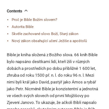
오
톡
공
Contents
유
Proč je Bible Božím slovem?
Autorita Bible
Skvěle zachované slovo Boží, Starý zákon
Nový zákon obsahující učení Ježíše a apoštolů
Bible je kniha složená z Božího slova. 66 knih Bible
bylo napsáno desítkami lidí, kteří žili v různých
dobách a prostředích po dobu přibližně 1 600 let,
zhruba od roku 1500 př. n. l. do roku 96 n. l. Mezi
nimi byli král jako David, pastýř jako Ámos a rybář
jako Petr. Nicméně Bible je konzistentní a jednotná
ve všech svých slovech od první Mojžíšovy po
Zjevení Janovo. To ukazuje, že ačkoli Bibli napsalo