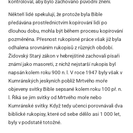
kontroloval, aby bylo zachováno původní znění.
Někteří lidé spekulují, že protože byla Bible
předávána prostřednictvím kopírování lidí po
dlouhou dobu, mohla být během procesu kopírování
pozměněna. Přesnost rukopisné práce však již byla
odhalena srovnáním rukopisů z různých období.
Židovský Starý zákon v hebrejštině zachovali písaři
známí jako masoreti, z nichž nejstarší rukopis byl
napsán kolem roku 900 n. l. V roce 1947 byly však v
Kumránských jeskyních poblíž Mrtvého moře
objeveny svitky Bible sepsané kolem roku 100 př. n.
l. Říká se jim svitky od Mrtvého moře nebo
Kumránské svitky. Když tedy učenci porovnávali dva
biblické rukopisy, které od sebe dělilo asi 1 000 let,
byly v podstatě totožné.