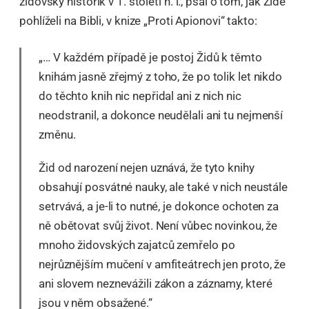
židovský historik v 1. století n. l., psal o tom, jak Židé
pohlíželi na Bibli, v knize „Proti Apionovi“ takto:
„… V každém případě je postoj Židů k ​​těmto
knihám jasně zřejmý z toho, že po tolik let nikdo
do těchto knih nic nepřidal ani z nich nic
neodstranil, a dokonce neudělali ani tu nejmenší
změnu.
Žid od narození nejen uznává, že tyto knihy
obsahují posvátné nauky, ale také v nich neustále
setrvává, a je-li to nutné, je dokonce ochoten za
ně obětovat svůj život. Není vůbec novinkou, že
mnoho židovských zajatců zemřelo po
nejrůznějším mučení v amfiteátrech jen proto, že
ani slovem neznevážili zákon a záznamy, které
jsou v něm obsažené.“