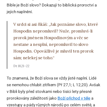
Bible je Boží slovo? Dokazují to biblická proroctví a
jejich naplnění.
V srdci si asi říkáš: „Jak poznáme slovo, které
Hospodin nepromluvil? Nuže, promluví-li
prorok jménem Hospodinovým a věc se
nestane a nesplní, nepromluvil to slovo
Hospodin. Opovážlivě je mluvil ten prorok
sám; nelekej se toho.“
Dt 18,21–22
To znamená, že Boží slova se vždy jistě naplní. Lidé
se nemohou chlubit zítřkem (Př 27,1; L 12,20). Avšak
v Bibli byly před stovkami nebo tisíci lety přesně
prorokovány záležitosti jako
Boží příchod v těle
a
vzestupy a pády různých národů po celém světě, a