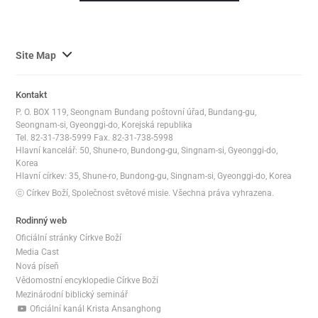
사
Site Map
이
트
Kontakt
맵
P. O. BOX 119, Seongnam Bundang poštovní úřad, Bundang-gu,
전
Seongnam-si, Gyeonggi-do, Korejská republika
체
Tel. 82-31-738-5999 Fax. 82-31-738-5998
Hlavní kancelář: 50, Shune-ro, Bundong-gu, Singnam-si, Gyeonggi-do,
보
Korea
기
Hlavní církev: 35, Shune-ro, Bundong-gu, Singnam-si, Gyeonggi-do, Korea
ⓒ Církev Boží, Společnost světové misie. Všechna práva vyhrazena.
Rodinný web
Oficiální stránky Církve Boží
Media Cast
Nová píseň
Vědomostní encyklopedie Církve Boží
Mezinárodní biblický seminář
Oficiální kanál Krista Ansanghong