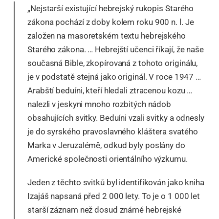
„Nejstarší existující hebrejský rukopis Starého
zákona pochází z doby kolem roku 900 n. l. Je
založen na masoretském textu hebrejského
Starého zákona. … Hebrejští učenci říkají, že naše
současná Bible, zkopírovaná z tohoto originálu,
je v podstatě stejná jako originál. V roce 1947 …
Arabští beduíni, kteří hledali ztracenou kozu …
nalezli v jeskyni mnoho rozbitých nádob
obsahujících svitky. Beduíni vzali svitky a odnesly
je do syrského pravoslavného kláštera svatého
Marka v Jeruzalémě, odkud byly poslány do
Americké společnosti orientálního výzkumu.
Jeden z těchto svitků byl identifikován jako kniha
Izajáš napsaná před 2 000 lety. To je o 1 000 let
starší záznam než dosud známé hebrejské