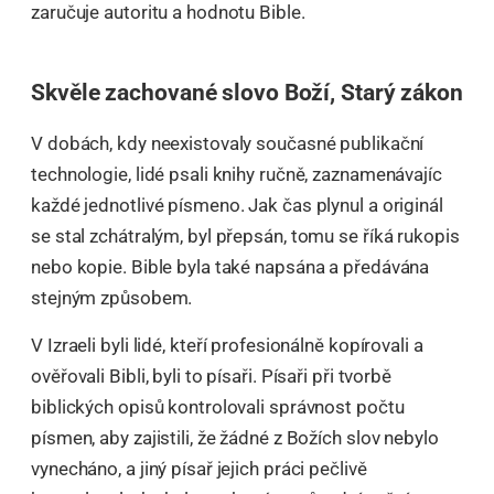
zaručuje autoritu a hodnotu Bible.
Skvěle zachované slovo Boží, Starý zákon
V dobách, kdy neexistovaly současné publikační
technologie, lidé psali knihy ručně, zaznamenávajíc
každé jednotlivé písmeno. Jak čas plynul a originál
se stal zchátralým, byl přepsán, tomu se říká rukopis
nebo kopie. Bible byla také napsána a předávána
stejným způsobem.
V Izraeli byli lidé, kteří profesionálně kopírovali a
ověřovali Bibli, byli to písaři. Písaři při tvorbě
biblických opisů kontrolovali správnost počtu
písmen, aby zajistili, že žádné z Božích slov nebylo
vynecháno, a jiný písař jejich práci pečlivě