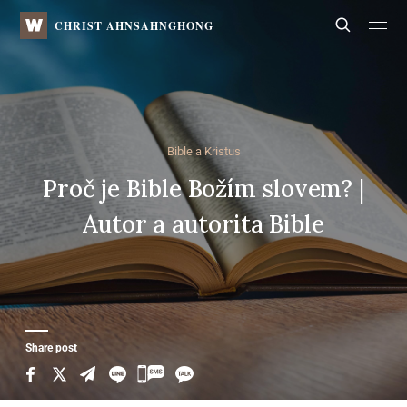
WATV
Search
CHRIST AHNSAHNGHONG
Bible a Kristus
Proč je Bible Božím slovem? |
Autor a autorita Bible
Share post
카
카