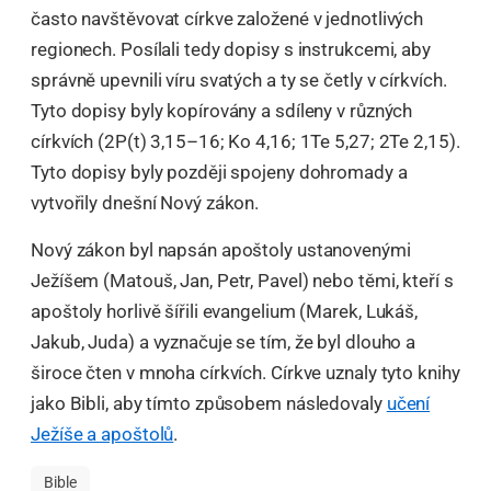
často navštěvovat církve založené v jednotlivých
regionech. Posílali tedy dopisy s instrukcemi, aby
správně upevnili víru svatých a ty se četly v církvích.
Tyto dopisy byly kopírovány a sdíleny v různých
církvích (2P(t) 3,15–16; Ko 4,16; 1Te 5,27; 2Te 2,15).
Tyto dopisy byly později spojeny dohromady a
vytvořily dnešní Nový zákon.
Nový zákon byl napsán apoštoly ustanovenými
Ježíšem (Matouš, Jan, Petr, Pavel) nebo těmi, kteří s
apoštoly horlivě šířili evangelium (Marek, Lukáš,
Jakub, Juda) a vyznačuje se tím, že byl dlouho a
široce čten v mnoha církvích. Církve uznaly tyto knihy
jako Bibli, aby tímto způsobem následovaly
učení
Ježíše a apoštolů
.
Bible