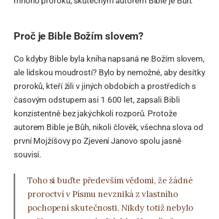
mnoho proroků, skutečným autorem Bible je Bůh.
Proč je Bible Božím slovem?
Co kdyby Bible byla kniha napsaná ne Božím slovem,
ale lidskou moudrostí? Bylo by nemožné, aby desítky
proroků, kteří žili v jiných obdobích a prostředích s
časovým odstupem asi 1 600 let, zapsali Bibli
konzistentně bez jakýchkoli rozporů. Protože
autorem Bible je Bůh, nikoli člověk, všechna slova od
první Mojžíšovy po Zjevení Janovo spolu jasně
souvisí.
Toho si buďte především vědomi, že žádné
proroctví v Písmu nevzniká z vlastního
pochopení skutečnosti. Nikdy totiž nebylo