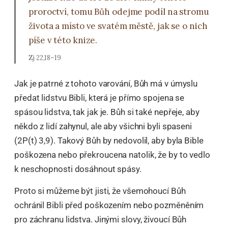
proroctví, tomu Bůh odejme podíl na stromu
života a místo ve svatém městě, jak se o nich
píše v této knize.
Zj 22,18–19
Jak je patrné z tohoto varování, Bůh má v úmyslu
předat lidstvu Bibli, která je přímo spojena se
spásou lidstva, tak jak je. Bůh si také nepřeje, aby
někdo z lidí zahynul, ale aby všichni byli spaseni
(2P(t) 3,9). Takový Bůh by nedovolil, aby byla Bible
poškozena nebo překroucena natolik, že by to vedlo
k neschopnosti dosáhnout spásy.
Proto si můžeme být jisti, že všemohoucí Bůh
ochránil Bibli před poškozením nebo pozměněním
pro záchranu lidstva. Jinými slovy, živoucí Bůh