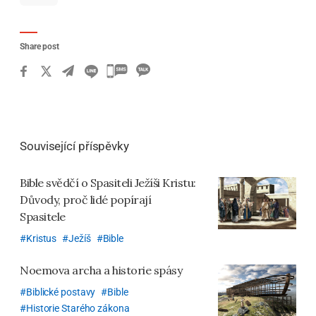
Share post
카
카
오
톡
Související příspěvky
공
유
Bible svědčí o Spasiteli Ježíši Kristu:
하
Důvody, proč lidé popírají
기
Spasitele
Kristus
Ježíš
Bible
Noemova archa a historie spásy
Biblické postavy
Bible
Historie Starého zákona