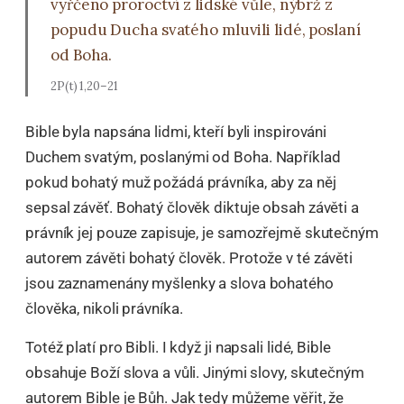
vyřčeno proroctví z lidské vůle, nýbrž z
popudu Ducha svatého mluvili lidé, poslaní
od Boha.
2P(t) 1,20–21
Bible byla napsána lidmi, kteří byli inspirováni
Duchem svatým, poslanými od Boha. Například
pokud bohatý muž požádá právníka, aby za něj
sepsal závěť. Bohatý člověk diktuje obsah závěti a
právník jej pouze zapisuje, je samozřejmě skutečným
autorem závěti bohatý člověk. Protože v té závěti
jsou zaznamenány myšlenky a slova bohatého
člověka, nikoli právníka.
Totéž platí pro Bibli. I když ji napsali lidé, Bible
obsahuje Boží slova a vůli. Jinými slovy, skutečným
autorem Bible je Bůh. Jak tedy můžeme věřit, že