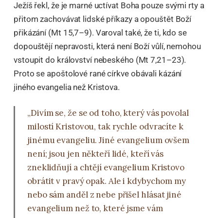
Ježíš řekl, že je marné uctívat Boha pouze svými rty a
přitom zachovávat lidské příkazy a opouštět Boží
přikázání (Mt 15,7–9). Varoval také, že ti, kdo se
dopouštějí nepravosti, která není Boží vůlí, nemohou
vstoupit do království nebeského (Mt 7,21–23).
Proto se apoštolové rané církve obávali kázání
jiného evangelia než Kristova.
„Divím se, že se od toho, který vás povolal
milostí Kristovou, tak rychle odvracíte k
jinému evangeliu. Jiné evangelium ovšem
není; jsou jen někteří lidé, kteří vás
zneklidňují a chtějí evangelium Kristovo
obrátit v pravý opak. Ale i kdybychom my
nebo sám anděl z nebe přišel hlásat jiné
evangelium než to, které jsme vám