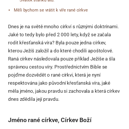
Svátek stánků atd.
Měli bychom se vrátit k víře rané církve
Dnes je na světě mnoho církví s různými doktrínami.
Jaké to tedy bylo před 2 000 lety, když se začala
rodit křesťanská víra? Byla pouze jedna církev,
kterou Ježíš založil a do které chodili apoštolové.
Raná církev následovala pouze příklad Ježíše a šla
správnou cestou víry. Prostřednictvím Bible se
pojďme dozvědět o rané církvi, která je nyní
respektována jako původní křesťanská víra, jaké
měla jméno, jakou pravdu si zachovala a která církev
dnes zdědila její pravdu.
Jméno rané církve, Církev Boží