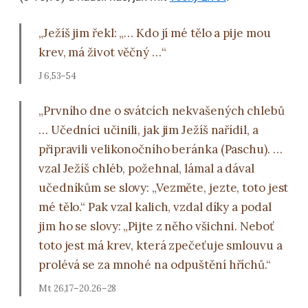
„Ježíš jim řekl: „… Kdo jí mé tělo a pije mou
krev, má život věčný …“
J 6,53–54
„Prvního dne o svátcích nekvašených chlebů
… Učedníci učinili, jak jim Ježíš nařídil, a
připravili velikonočního beránka (Paschu). …
vzal Ježíš chléb, požehnal, lámal a dával
učedníkům se slovy: „Vezměte, jezte, toto jest
mé tělo.“ Pak vzal kalich, vzdal díky a podal
jim ho se slovy: „Pijte z něho všichni. Neboť
toto jest má krev, která zpečeťuje smlouvu a
prolévá se za mnohé na odpuštění hříchů.“
Mt 26,17–20.26–28