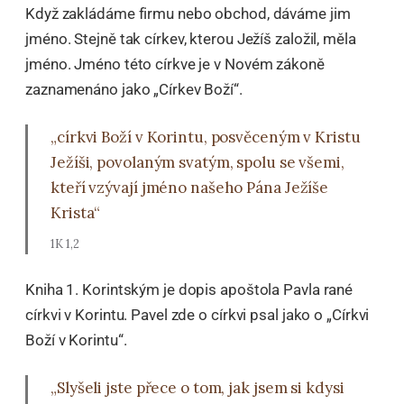
Když zakládáme firmu nebo obchod, dáváme jim
jméno. Stejně tak církev, kterou Ježíš založil, měla
jméno. Jméno této církve je v Novém zákoně
zaznamenáno jako „Církev Boží“.
„církvi Boží v Korintu, posvěceným v Kristu
Ježíši, povolaným svatým, spolu se všemi,
kteří vzývají jméno našeho Pána Ježíše
Krista“
1K 1,2
Kniha 1. Korintským je dopis apoštola Pavla rané
církvi v Korintu. Pavel zde o církvi psal jako o „Církvi
Boží v Korintu“.
„Slyšeli jste přece o tom, jak jsem si kdysi