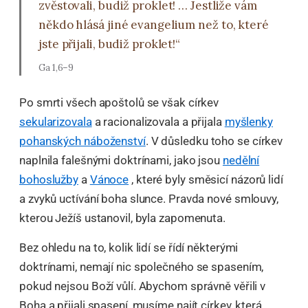
zvěstovali, budiž proklet! … Jestliže vám
někdo hlásá jiné evangelium než to, které
jste přijali, budiž proklet!“
Ga 1,6–9
Po smrti všech apoštolů se však církev
sekularizovala
a racionalizovala a přijala
myšlenky
pohanských náboženství
. V důsledku toho se církev
naplnila falešnými doktrínami, jako jsou
nedělní
bohoslužby
a
Vánoce
, které byly směsicí názorů lidí
a zvyků uctívání boha slunce. Pravda nové smlouvy,
kterou Ježíš ustanovil, byla zapomenuta.
Bez ohledu na to, kolik lidí se řídí některými
doktrínami, nemají nic společného se spasením,
pokud nejsou Boží vůlí. Abychom správně věřili v
Boha a přijali spasení, musíme najít církev, která