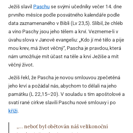
Ježíš slavil
Paschu
se svými učedníky večer 14. dne
prvního měsíce podle posvátného kalendáře podle
data zaznamenaného v Bibli (Lv 23,5). Slíbil, že chléb
a víno Paschy jsou jeho tělem a krví. Vezmeme-li v
úvahu slova v Janově evangeliu: „Kdo jí mé tělo a pije
mou krev, má život věčný“, Pascha je pravdou, která
nám umožňuje mít účast na těle a krvi Ježíše a mít
věčný život.
Ježíš řekl, že Pascha je novou smlouvou zpečetěná
jeho krví a požádal nás, abychom to dělali na jeho
památku (L 22,15–20). V souladu s tím apoštolové a
svatí rané církve slavili Paschu nové smlouvy i po
kříži
.
„… neboť byl obětován náš velikonoční