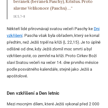
beránek (beránek Paschy), Kristus. Proto
slavme Velikonoce (Paschu) …“
1K 5,7–8
Někteří lidé přirovnávají svatou večeři Paschy ke
Dni
vzkříšení
. Pascha však byla obřadem, který se konal
předtím, než Ježíš trpěl na kříži (L 22,15). Je to úplně
odlišné od dne, kdy Ježíš zlomil moc smrti a byl
vzkříšen poté, co zemřel na kříži. Proto Církev Boží
slaví Svatou večeři na večer 14. dne prvního měsíce
podle posvátného kalendáře, stejně jako Ježíš a
apoštolové.
Den vzkříšení a Den letnic
Mezi mocným dílem, které Ježíš vykonal před 2 000