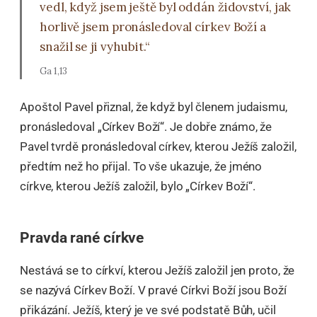
vedl, když jsem ještě byl oddán židovství, jak
horlivě jsem pronásledoval církev Boží a
snažil se ji vyhubit.“
Ga 1,13
Apoštol Pavel přiznal, že když byl členem judaismu,
pronásledoval „Církev Boží“. Je dobře známo, že
Pavel tvrdě pronásledoval církev, kterou Ježíš založil,
předtím než ho přijal. To vše ukazuje, že jméno
církve, kterou Ježíš založil, bylo „Církev Boží“.
Pravda rané církve
Nestává se to církví, kterou Ježíš založil jen proto, že
se nazývá Církev Boží. V pravé Církvi Boží jsou Boží
přikázání. Ježíš, který je ve své podstatě Bůh, učil