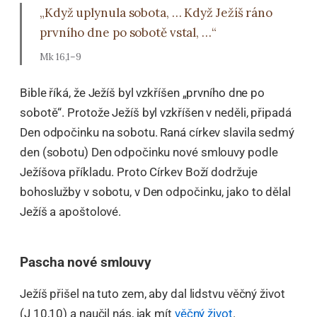
„Když uplynula sobota, … Když Ježíš ráno
prvního dne po sobotě vstal, …“
Mk 16,1–9
Bible říká, že Ježíš byl vzkříšen „prvního dne po
sobotě“. Protože Ježíš byl vzkříšen v neděli, připadá
Den odpočinku na sobotu. Raná církev slavila sedmý
den (sobotu) Den odpočinku nové smlouvy podle
Ježíšova příkladu. Proto Církev Boží dodržuje
bohoslužby v sobotu, v Den odpočinku, jako to dělal
Ježíš a apoštolové.
Pascha nové smlouvy
Ježíš přišel na tuto zem, aby dal lidstvu věčný život
(J 10,10) a naučil nás, jak mít
věčný život
.