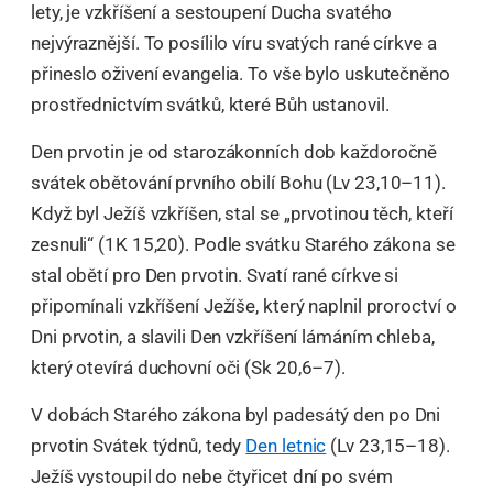
lety, je vzkříšení a sestoupení Ducha svatého
nejvýraznější. To posílilo víru svatých rané církve a
přineslo oživení evangelia. To vše bylo uskutečněno
prostřednictvím svátků, které Bůh ustanovil.
Den prvotin je od starozákonních dob každoročně
svátek obětování prvního obilí Bohu (Lv 23,10–11).
Když byl Ježíš vzkříšen, stal se „prvotinou těch, kteří
zesnuli“ (1K 15,20). Podle svátku Starého zákona se
stal obětí pro Den prvotin. Svatí rané církve si
připomínali vzkříšení Ježíše, který naplnil proroctví o
Dni prvotin, a slavili Den vzkříšení lámáním chleba,
který otevírá duchovní oči (Sk 20,6–7).
V dobách Starého zákona byl padesátý den po Dni
prvotin Svátek týdnů, tedy
Den letnic
(Lv 23,15–18).
Ježíš vystoupil do nebe čtyřicet dní po svém