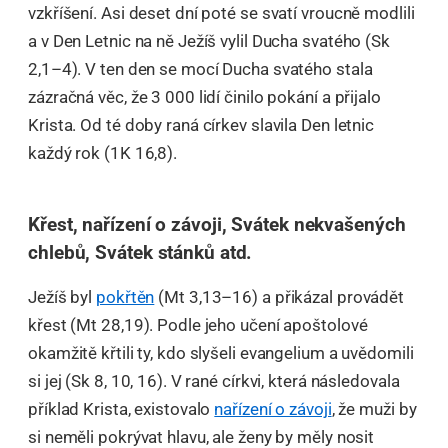
vzkříšení. Asi deset dní poté se svatí vroucně modlili
a v Den Letnic na ně Ježíš vylil Ducha svatého (Sk
2,1–4). V ten den se mocí Ducha svatého stala
zázračná věc, že 3 000 lidí činilo pokání a přijalo
Krista. Od té doby raná církev slavila Den letnic
každý rok (1K 16,8).
Křest, nařízení o závoji, Svátek nekvašených
chlebů, Svátek stánků atd.
Ježíš byl
pokřtěn
(Mt 3,13–16) a přikázal provádět
křest (Mt 28,19). Podle jeho učení apoštolové
okamžitě křtili ty, kdo slyšeli evangelium a uvědomili
si jej (Sk 8, 10, 16). V rané církvi, která následovala
příklad Krista, existovalo
nařízení o závoji
, že muži by
si neměli pokrývat hlavu, ale ženy by měly nosit