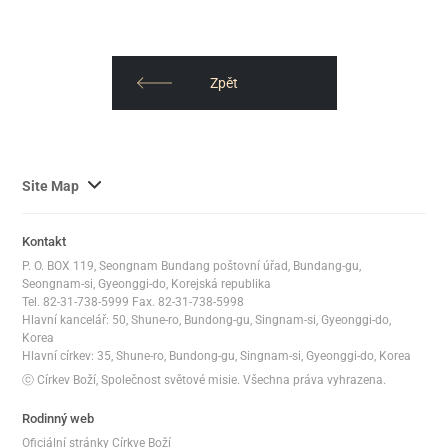
Zpět
사
Site Map
이
트
Kontakt
맵
P. O. BOX 119, Seongnam Bundang poštovní úřad, Bundang-gu,
전
Seongnam-si, Gyeonggi-do, Korejská republika
체
Tel. 82-31-738-5999 Fax. 82-31-738-5998
Hlavní kancelář: 50, Shune-ro, Bundong-gu, Singnam-si, Gyeonggi-do,
보
Korea
기
Hlavní církev: 35, Shune-ro, Bundong-gu, Singnam-si, Gyeonggi-do, Korea
ⓒ Církev Boží, Společnost světové misie. Všechna práva vyhrazena.
Rodinný web
Oficiální stránky Církve Boží