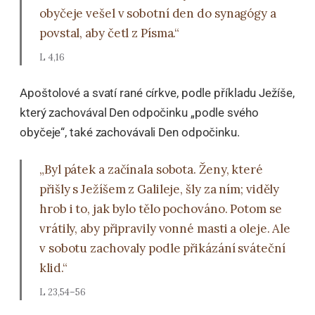
obyčeje vešel v sobotní den do synagógy a
povstal, aby četl z Písma.“
L 4,16
Apoštolové a svatí rané církve, podle příkladu Ježíše,
který zachovával Den odpočinku „podle svého
obyčeje“, také zachovávali Den odpočinku.
„Byl pátek a začínala sobota. Ženy, které
přišly s Ježíšem z Galileje, šly za ním; viděly
hrob i to, jak bylo tělo pochováno. Potom se
vrátily, aby připravily vonné masti a oleje. Ale
v sobotu zachovaly podle přikázání sváteční
klid.“
L 23,54–56