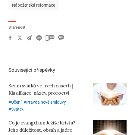
Náboženská reformace
Share post
카
카
오
톡
Související příspěvky
공
유
Sedm svátků ve třech časech |
하
Klasifikace, název, proroctví
기
Učení
Pravda nové smlouvy
Svátek
Co je evangelium Ježíše Krista?
Jeho důležitost, obsah a jádro