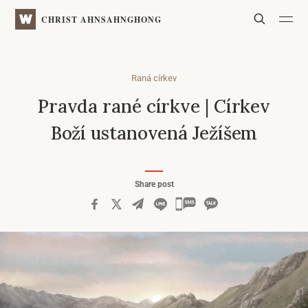
WATV
Search
CHRIST AHNSAHNGHONG
Raná církev
Pravda rané církve
| Církev
Boží ustanovená Ježíšem
Share post
카
카
오
톡
공
유
하
기