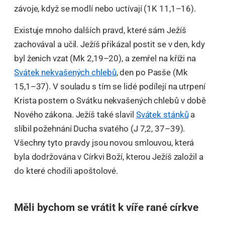
závoje, když se modlí nebo uctívají (1K 11,1–16).
Existuje mnoho dalších pravd, které sám Ježíš
zachovával a učil. Ježíš přikázal postit se v den, kdy
byl ženich vzat (Mk 2,19–20), a zemřel na kříži na
Svátek nekvašených chlebů
, den po Pasše (Mk
15,1–37). V souladu s tím se lidé podílejí na utrpení
Krista postem o Svátku nekvašených chlebů v době
Nového zákona. Ježíš také slavil
Svátek stánků
a
slíbil požehnání Ducha svatého (J 7,2, 37–39).
Všechny tyto pravdy jsou novou smlouvou, která
byla dodržována v Církvi Boží, kterou Ježíš založil a
do které chodili apoštolové.
Měli bychom se vrátit k víře rané církve