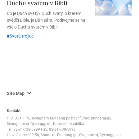
Duchu svatém v Bibli
Co je Duch svatý? Duch svatý, o kterém
svědčí Bible, je Bůh sám. Podívejme se na
vše o Duchu svatém v Bibli.
Svatá trojice
사
Site Map
이
트
Kontakt
맵
P. O. BOX 119, Seongnam Bundang poštovní úřad, Bundang-gu,
전
Seongnam-si, Gyeonggi-do, Korejská republika
체
Tel. 82-31-738-5999 Fax. 82-31-738-5998
Hlavní kancelář: 50, Shune-ro, Bundong-gu, Singnam-si, Gyeonggi-do,
보