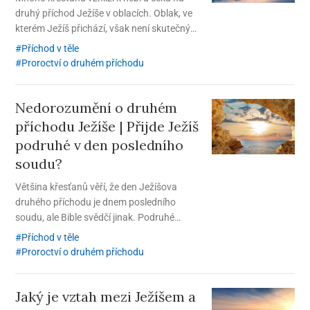
druhý příchod Ježíše v oblacích. Oblak, ve
kterém Ježíš přichází, však není skutečným
mrakem na nebi.
Příchod v těle
Proroctví o druhém příchodu
Nedorozumění o druhém
příchodu Ježíše | Přijde Ježíš
podruhé v den posledního
soudu?
Většina křesťanů věří, že den Ježíšova
druhého příchodu je dnem posledního
soudu, ale Bible svědčí jinak. Podruhé
příchozí Ježíš shromáždí svůj vyvolený lid
Příchod v těle
do Sionu a až poté nastane poslední soud.
Proroctví o druhém příchodu
Jaký je vztah mezi Ježíšem a