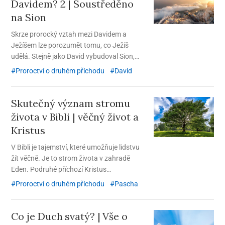
Davidem? 2 | Soustředěno
na Sion
Skrze prorocký vztah mezi Davidem a
Ježíšem lze porozumět tomu, co Ježíš
udělá. Stejně jako David vybudoval Sion,
Ježíš vybudoval „duchovní Sion“. Duchovní
Proroctví o druhém příchodu
David
Sion, kde se slaví Boží svátky, má být v
tomto věku znovu postaven.
Skutečný význam stromu
života v Bibli | věčný život a
Kristus
V Bibli je tajemství, které umožňuje lidstvu
žít věčně. Je to strom života v zahradě
Eden. Podruhé příchozí Kristus
Ansanghong odhalil toto tajemství
Proroctví o druhém příchodu
Pascha
obnovením Paschy nové smlouvy.
Co je Duch svatý? | Vše o