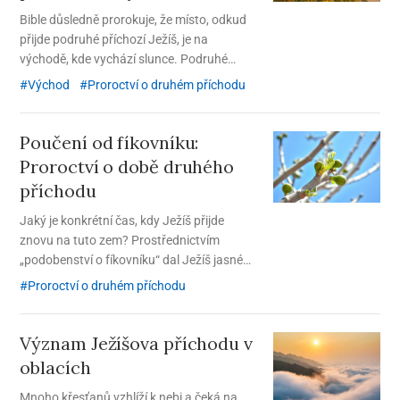
Bible důsledně prorokuje, že místo, odkud
přijde podruhé příchozí Ježíš, je na
východě, kde vychází slunce. Podruhé
příchozí Ježíš začíná poslední dílo spásy z
Východ
Proroctví o druhém příchodu
Koreje, země na východě.
Poučení od fíkovníku:
Proroctví o době druhého
příchodu
Jaký je konkrétní čas, kdy Ježíš přijde
znovu na tuto zem? Prostřednictvím
„podobenství o fíkovníku“ dal Ježíš jasné
znamení o době svého druhého příchodu.
Proroctví o druhém příchodu
Význam Ježíšova příchodu v
oblacích
Mnoho křesťanů vzhlíží k nebi a čeká na