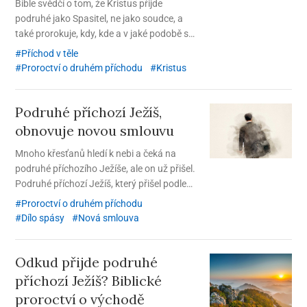
Bible svědčí o tom, že Kristus přijde
podruhé jako Spasitel, ne jako soudce, a
také prorokuje, kdy, kde a v jaké podobě se
objeví.
Příchod v těle
Proroctví o druhém příchodu
Kristus
Podruhé příchozí Ježíš,
obnovuje novou smlouvu
Mnoho křesťanů hledí k nebi a čeká na
podruhé příchozího Ježíše, ale on už přišel.
Podruhé příchozí Ježíš, který přišel podle
proroctví Bible a obnovil pravdu nové
Proroctví o druhém příchodu
smlouvy, je Kristus Ansanghong.
Dílo spásy
Nová smlouva
Odkud přijde podruhé
příchozí Ježíš? Biblické
proroctví o východě