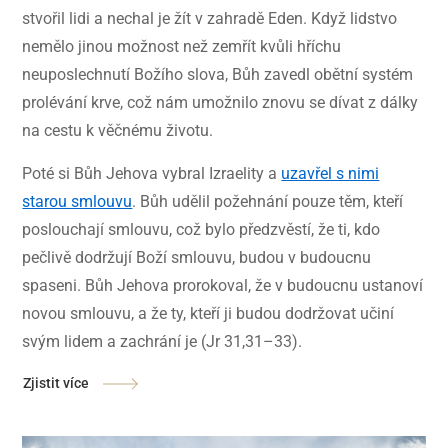
stvořil lidi a nechal je žít v zahradě Eden. Když lidstvo
nemělo jinou možnost než zemřít kvůli hříchu
neuposlechnutí Božího slova, Bůh zavedl obětní systém
prolévání krve, což nám umožnilo znovu se dívat z dálky
na cestu k věčnému životu.
Poté si Bůh Jehova vybral Izraelity a
uzavřel s nimi
starou smlouvu
. Bůh udělil požehnání pouze těm, kteří
poslouchají smlouvu, což bylo předzvěstí, že ti, kdo
pečlivě dodržují Boží smlouvu, budou v budoucnu
spaseni. Bůh Jehova prorokoval, že v budoucnu ustanoví
novou smlouvu, a že ty, kteří ji budou dodržovat učiní
svým lidem a zachrání je (Jr 31,31–33).
Zjistit více