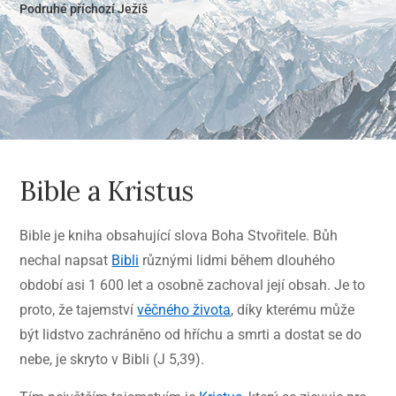
Podruhé příchozí Ježíš
Bible a Kristus
Bible je kniha obsahující slova Boha Stvořitele. Bůh
nechal napsat
Bibli
různými lidmi během dlouhého
období asi 1 600 let a osobně zachoval její obsah. Je to
proto, že tajemství
věčného života
, díky kterému může
být lidstvo zachráněno od hříchu a smrti a dostat se do
nebe, je skryto v Bibli (J 5,39).