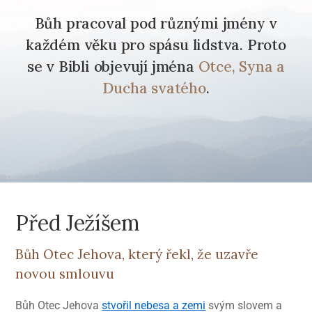
Bůh pracoval pod různými jmény v
každém věku pro spásu lidstva. Proto
se v Bibli objevují jména
Otce, Syna a
Ducha svatého
.
Před Ježíšem
Bůh Otec Jehova, který řekl, že uzavře
novou smlouvu
Bůh Otec Jehova
stvořil nebesa a zemi
svým slovem a