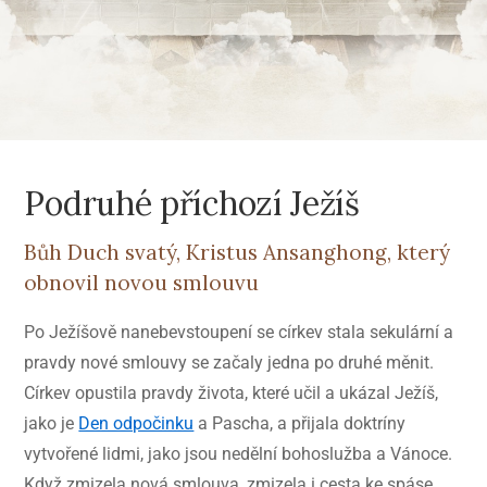
Podruhé příchozí Ježíš
Bůh Duch svatý, Kristus Ansanghong, který
obnovil novou smlouvu
Po Ježíšově nanebevstoupení se církev stala sekulární a
pravdy nové smlouvy se začaly jedna po druhé měnit.
Církev opustila pravdy života, které učil a ukázal Ježíš,
jako je
Den odpočinku
a Pascha, a přijala doktríny
vytvořené lidmi, jako jsou nedělní bohoslužba a Vánoce.
Když zmizela nová smlouva, zmizela i cesta ke spáse,