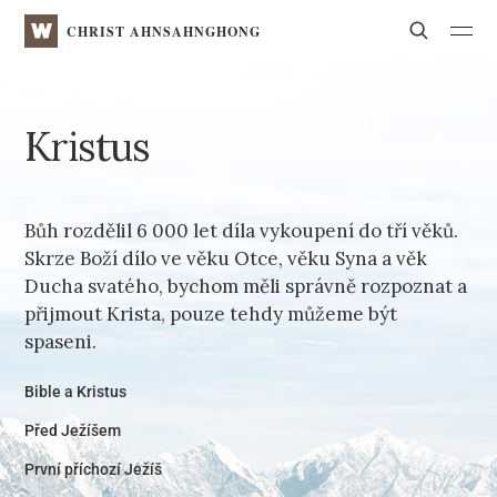
WATV
Search
CHRIST AHNSAHNGHONG
Kristus
Bůh rozdělil 6 000 let díla vykoupení do tří věků.
Skrze Boží dílo ve věku Otce, věku Syna a věk
Ducha svatého, bychom měli správně rozpoznat a
přijmout Krista, pouze tehdy můžeme být
spaseni.
Bible a Kristus
Před Ježíšem
První příchozí Ježíš