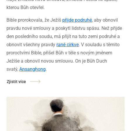
kterou Bůh otevřel.
Bible prorokovala, že Ježíš
přijde podruhé
, aby obnovil
pravdu nové smlouvy a poskytl lidstvu spásu. Než přijde
den posledního soudu, má přijít na tuto zemi podruhé a
obnovit všechny pravdy
rané církve
. V souladu s těmito
proroctvími Bible, přišel Bůh v těle s novým jménem
Ježíše a obnovil novou smlouvu. On je Bůh Duch
svatý,
Ansanghong
.
Zjistit více