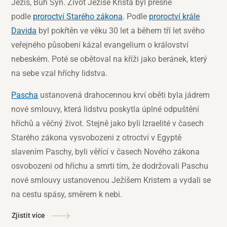
Ježíš, Bůh Syn. Život Ježíše Krista byl přesně
podle
proroctví Starého zákona
. Podle
proroctví krále
Davida
byl pokřtěn ve věku 30 let a během tří let svého
veřejného působení kázal evangelium o království
nebeském. Poté se obětoval na kříži jako beránek, který
na sebe vzal hříchy lidstva.
Pascha
ustanovená drahocennou krví oběti byla jádrem
nové smlouvy, která lidstvu poskytla úplné odpuštění
hříchů a věčný život. Stejně jako byli Izraelité v časech
Starého zákona vysvobozeni z otroctví v Egyptě
slavením Paschy, byli věřící v časech Nového zákona
osvobozeni od hříchu a smrti tím, že dodržovali Paschu
nové smlouvy ustanovenou Ježíšem Kristem a vydali se
na cestu spásy, směrem k nebi.
Zjistit více