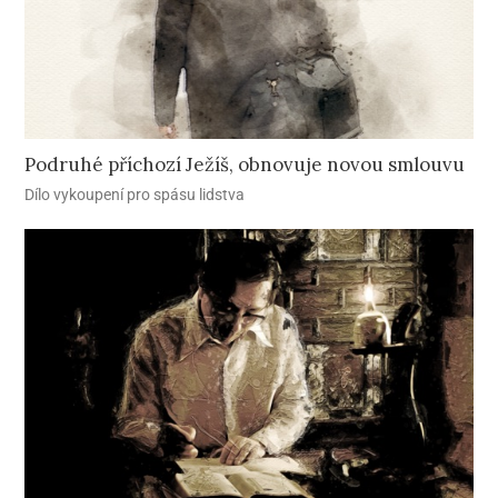
Podruhé příchozí Ježíš, obnovuje novou smlouvu
Dílo vykoupení pro spásu lidstva