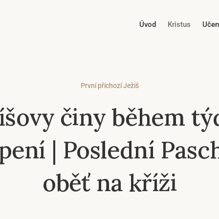
Úvod
Kristus
Učen
První příchozí Ježíš
žíšovy činy během tý
pení | Poslední Pasc
oběť na kříži