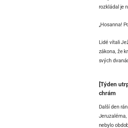
rozkládal je 
„Hosanna! Po
Lidé vítali J
zákona, že kr
svých dvanác
[Týden utrp
chrám
Další den rán
Jeruzaléma, uv
nebylo období