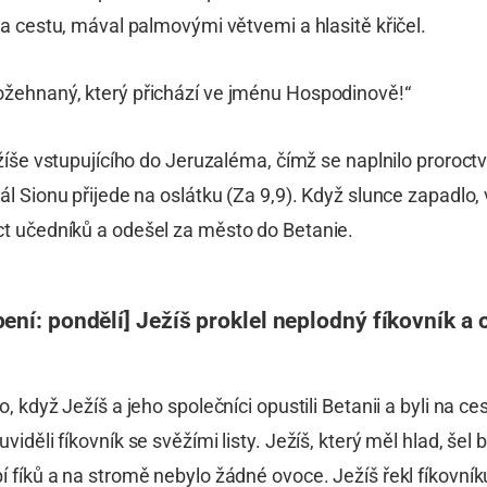
na cestu, mával palmovými větvemi a hlasitě křičel.
žehnaný, který přichází ve jménu Hospodinově!“
ežíše vstupujícího do Jeruzaléma, čímž se naplnilo proroct
ál Sionu přijede na oslátku (Za 9,9). Když slunce zapadlo, 
t učedníků a odešel za město do Betanie.
ení: pondělí] Ježíš proklel neplodný fíkovník a o
o, když Ježíš a jeho společníci opustili Betanii a byli na ce
iděli fíkovník se svěžími listy. Ježíš, který měl hlad, šel bl
 fíků a na stromě nebylo žádné ovoce. Ježíš řekl fíkovník