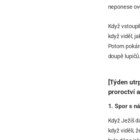
neponese ov
Když vstoupi
když viděl, j
Potom pokáral
doupě lupičů.
[Týden utr
proroctví 
1. Spor s n
Když Ježíš da
když viděli, 