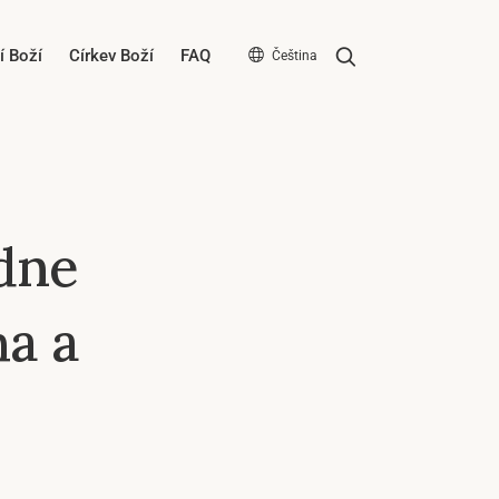
Search
í Boží
Církev Boží
FAQ
Čeština
dne
ha a