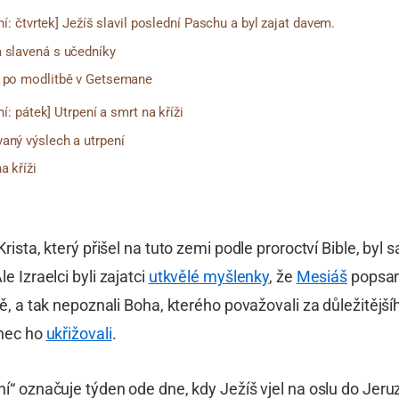
ní: čtvrtek] Ježíš slavil poslední Paschu a byl zajat davem.
 slavená s učedníky
n po modlitbě v Getsemane
í: pátek] Utrpení a smrt na kříži
aný výslech a utrpení
a kříži
Krista, který přišel na tuto zemi podle proroctví Bible, by
Ale Izraelci byli zajatci
utkvělé myšlenky
, že
Mesiáš
popsaný
vě, a tak nepoznali Boha, kterého považovali za důležitější
onec ho
ukřižovali
.
í“ označuje týden ode dne, kdy Ježíš vjel na oslu do Jer