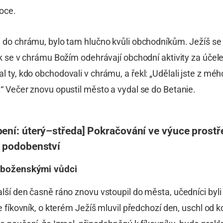
oce.
l do chrámu, bylo tam hlučno kvůli obchodníkům. Ježíš se
ak se v chrámu Božím odehrávají obchodní aktivity za účel
 ty, kdo obchodovali v chrámu, a řekl: „Udělali jste z m
“ Večer znovu opustil město a vydal se do Betanie.
pení: úterý–středa] Pokračování ve výuce prost
a podobenství
áboženskými vůdci
lší den časně ráno znovu vstoupil do města, učedníci byli
že fíkovník, o kterém Ježíš mluvil předchozí den, uschl od 