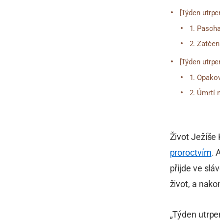
[Týden utrpe
1. Pascha
2. Zatče
[Týden utrpen
1. Opakov
2. Úmrtí n
Život Ježíše 
proroctvím
. 
přijde ve slá
život, a nak
„Týden utrpen