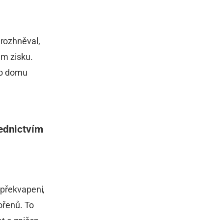
 rozhněval,
em zisku.
ého domu
řednictvím
 překvapeni,
kořenů. To