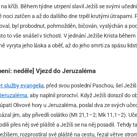
 na kříži. Během týdne utrpení slavil Ježíš se svými učedn
 té noci zatčen a až do dalšího dne trpěl krutými útrapami. 
koval, byl probodnut, pohmožděn, bičován, vyslýchán a pod
sto to vše snášel v tichosti. V jednání Ježíše Krista během
sně vyryta jeho láska a oběť, až do jeho smrti za spásu lids
pení: neděle] Vjezd do Jeruzaléma
let služby evangelia
, před svou poslední Paschou, šel Ježí
Jeruzaléma
, aby naplnil proroctví. Když Ježíš dorazil do o
 úpatí Olivové hory u Jeruzaléma, poslal dva ze svých uče
kázal jim, aby přivedli oslátko (Mt 21,1–2; Mk 11,1–2). Uče
odili přes něj své pláště a Ježíš se na něj posadil. Tehdy t
Ježíšem, rozprostíral své pláště na cestu, řezal větve stro