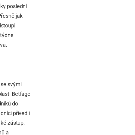
íky poslední
Přesně jak
stoupil
 týdne
tva.
š se svými
blasti Betfage
dníků do
dníci přivedli
aké zástup,
mů a