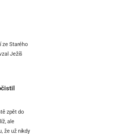
ví ze Starého
vzal Ježíš
čistil
stě zpět do
íž, ale
u, že už nikdy