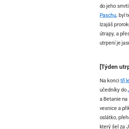
do jeho smrti
Paschu
, byl
Izajáš proro
útrapy, a pře
utrpení je ja
[Týden utr
Na konci
tří 
učedníky do
a Betanie na
vesnice a při
oslátko, přeh
který šel za 