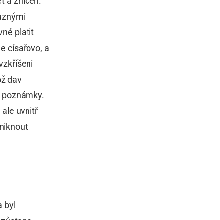
et a zničen.
různými
vné platit
je císařovo, a
 vzkříšeni
ož dav
h poznámky.
 ale uvnitř
uniknout
 byl