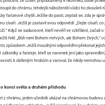
o poučení, že Izrael, připodobněný k fíkovníku, bude prokl
stoupil do chrámu, tehdejší náboženští vůdci ho zkoušeli 
y farizeové chytili Ježíše do pasti, zeptali se, zda je sprá
 císaři. Ježíš je zastavil svou odpovědí: „Dejte císaři, co 
oží.“ Když se saduceové, kteří nevěří ve vzkříšení, začali o
ežíš řekl: „Bůh není Bohem mrtvých, ale Bohem živých,“ c
mto způsobem Ježíš moudrými odpověďmi překonal jejic
 zákoníky a farizeje, kteří se navenek jeví jako spravedliví,
pravostí, k obíleným hrobům a varoval, že nikdy nemohou 
í o konci světa a druhém příchodu
l z chrámu, jeden učedník ukázal na chrámovou budovu a