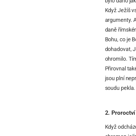
bylo dáno jak
Když Ježíš v
argumenty. Ab
daně římskému
Bohu, co je B
dohadovat, J
ohromilo. Tí
Přirovnal také
jsou plní ne
soudu pekla.
2. Proroctv
Když odcháze