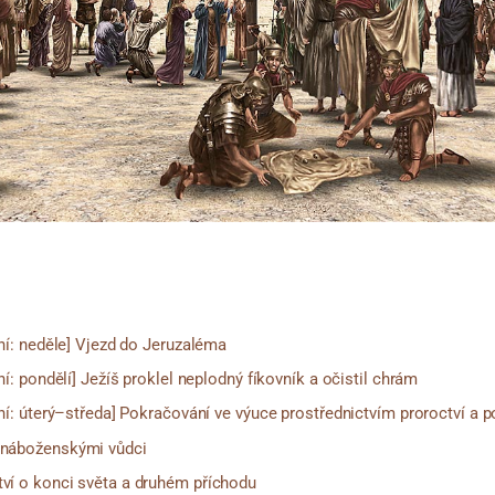
ní: neděle] Vjezd do Jeruzaléma
ní: pondělí] Ježíš proklel neplodný fíkovník a očistil chrám
ní: úterý–středa] Pokračování ve výuce prostřednictvím proroctví a 
s náboženskými vůdci
tví o konci světa a druhém příchodu