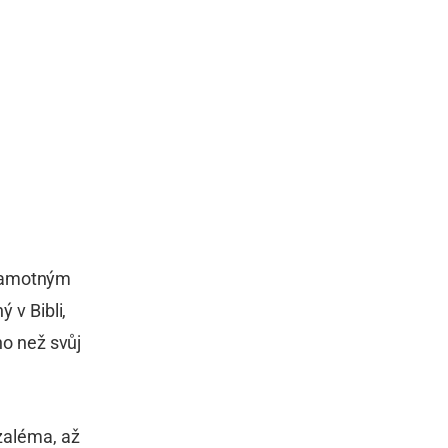
l samotným
 v Bibli,
ho než svůj
uzaléma, až