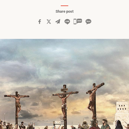
Share post
카
카
오
톡
공
유
하
기