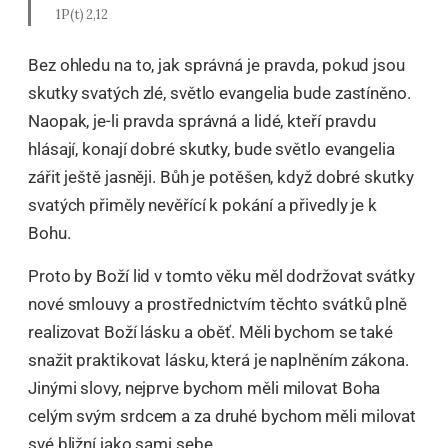
1P(t) 2,12
Bez ohledu na to, jak správná je pravda, pokud jsou
skutky svatých zlé, světlo evangelia bude zastíněno.
Naopak, je-li pravda správná a lidé, kteří pravdu
hlásají, konají dobré skutky, bude světlo evangelia
zářit ještě jasněji. Bůh je potěšen, když dobré skutky
svatých přiměly nevěřící k pokání a přivedly je k
Bohu.
Proto by Boží lid v tomto věku měl dodržovat svátky
nové smlouvy a prostřednictvím těchto svátků plně
realizovat Boží lásku a oběť. Měli bychom se také
snažit praktikovat lásku, která je naplněním zákona.
Jinými slovy, nejprve bychom měli milovat Boha
celým svým srdcem a za druhé bychom měli milovat
své bližní jako sami sebe.