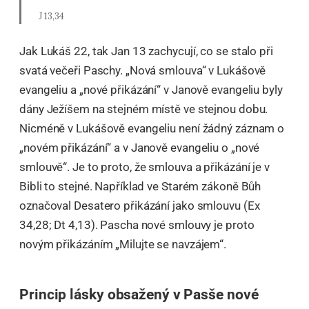
J 13,34
Jak Lukáš 22, tak Jan 13 zachycují, co se stalo při
svatá večeři Paschy. „Nová smlouva“ v Lukášově
evangeliu a „nové přikázání“ v Janově evangeliu byly
dány Ježíšem na stejném místě ve stejnou dobu.
Nicméně v Lukášově evangeliu není žádný záznam o
„novém přikázání“ a v Janově evangeliu o „nové
smlouvě“. Je to proto, že smlouva a přikázání je v
Bibli to stejné. Například ve Starém zákoně Bůh
označoval Desatero přikázání jako smlouvu (Ex
34,28; Dt 4,13). Pascha nové smlouvy je proto
novým přikázáním „Milujte se navzájem“.
Princip lásky obsažený v Pasše nové