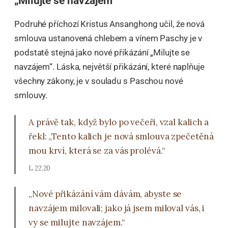
„Milujte se navzájem“
Podruhé příchozí Kristus Ansanghong učil, že nová
smlouva ustanovená chlebem a vínem Paschy je v
podstatě stejná jako nové přikázání „Milujte se
navzájem“. Láska, největší přikázání, které naplňuje
všechny zákony, je v souladu s Paschou nové
smlouvy.
A právě tak, když bylo po večeři, vzal kalich a
řekl: „Tento kalich je nová smlouva zpečetěná
mou krví, která se za vás prolévá.“
L 22,20
„Nové přikázání vám dávám, abyste se
navzájem milovali; jako já jsem miloval vás, i
vy se milujte navzájem.“