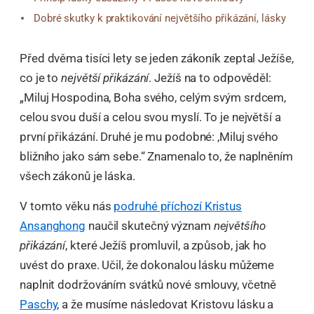
Dobré skutky k praktikování největšího přikázání, lásky
Před dvěma tisíci lety se jeden zákoník zeptal Ježíše,
co je to
největší přikázání
. Ježíš na to odpověděl:
„Miluj Hospodina, Boha svého, celým svým srdcem,
celou svou duší a celou svou myslí. To je největší a
první přikázání. Druhé je mu podobné: ‚Miluj svého
bližního jako sám sebe.“ Znamenalo to, že naplněním
všech zákonů je láska.
V tomto věku nás
podruhé příchozí Kristus
Ansanghong
naučil skutečný význam
největšího
přikázání
, které Ježíš promluvil, a způsob, jak ho
uvést do praxe. Učil, že dokonalou lásku můžeme
naplnit dodržováním svátků nové smlouvy, včetně
Paschy
, a že musíme následovat Kristovu lásku a