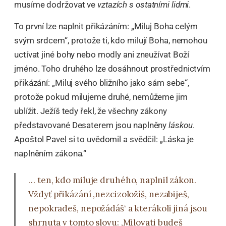
musíme dodržovat ve
vztazích s ostatními lidmi
.
To první lze naplnit přikázáním: „Miluj Boha celým
svým srdcem“, protože ti, kdo milují Boha, nemohou
uctívat jiné bohy nebo modly ani zneužívat Boží
jméno. Toho druhého lze dosáhnout prostřednictvím
přikázání: „Miluj svého bližního jako sám sebe“,
protože pokud milujeme druhé, nemůžeme jim
ublížit. Ježíš tedy řekl, že všechny zákony
představované Desaterem jsou naplněny
láskou
.
Apoštol Pavel si to uvědomil a svědčil: „Láska je
naplněním zákona.“
… ten, kdo miluje druhého, naplnil zákon.
Vždyť přikázání ‚nezcizoložíš, nezabiješ,
nepokradeš, nepožádáš‘ a kterákoli jiná jsou
shrnuta v tomto slovu: ‚Milovati budeš