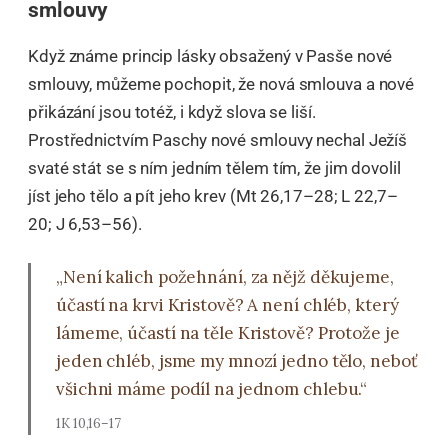
smlouvy
Když známe princip lásky obsažený v Pasše nové
smlouvy, můžeme pochopit, že nová smlouva a nové
přikázání jsou totéž, i když slova se liší.
Prostřednictvím Paschy nové smlouvy nechal Ježíš
svaté stát se s ním jedním tělem tím, že jim dovolil
jíst jeho tělo a pít jeho krev (Mt 26,17–28; L 22,7–
20; J 6,53–56).
„Není kalich požehnání, za nějž děkujeme,
účastí na krvi Kristově? A není chléb, který
lámeme, účastí na těle Kristově? Protože je
jeden chléb, jsme my mnozí jedno tělo, neboť
všichni máme podíl na jednom chlebu.“
1K 10,16–17