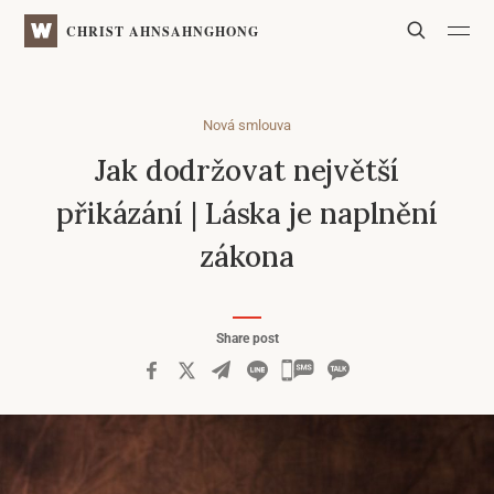
WATV
Search
CHRIST AHNSAHNGHONG
Nová smlouva
Jak dodržovat největší
přikázání | Láska je naplnění
zákona
Share post
카
카
오
톡
공
유
하