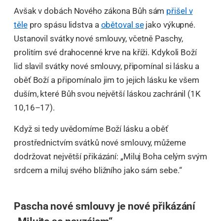
Avšak v dobách Nového zákona Bůh sám
přišel v
těle
pro spásu lidstva a
obětoval se
jako výkupné.
Ustanovil svátky nové smlouvy, včetně Paschy,
prolitím své drahocenné krve na kříži. Kdykoli Boží
lid slavil svátky nové smlouvy, připomínal si lásku a
oběť Boží a připomínalo jim to jejich lásku ke všem
duším, které Bůh svou největší láskou zachránil (1K
10,16–17).
Když si tedy uvědomíme Boží lásku a oběť
prostřednictvím svátků nové smlouvy, můžeme
dodržovat největší přikázání: „Miluj Boha celým svým
srdcem a miluj svého bližního jako sám sebe.“
Pascha nové smlouvy je nové přikázání