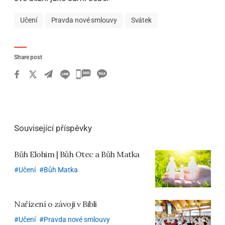
Učení
Pravda nové smlouvy
Svátek
Share post
카
카
오
톡
Související příspěvky
공
유
Bůh Elohim | Bůh Otec a Bůh Matka
하
Učení
Bůh Matka
기
Nařízení o závoji v Bibli
Učení
Pravda nové smlouvy