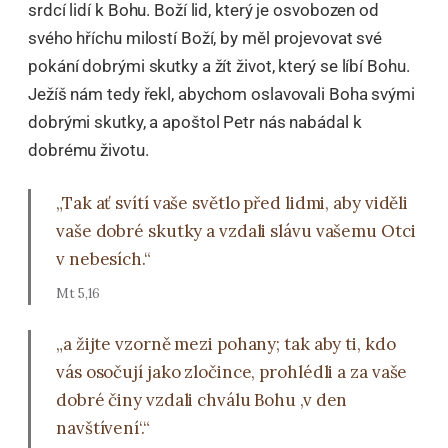
srdcí lidí k Bohu. Boží lid, který je osvobozen od
svého hříchu milostí Boží, by měl projevovat své
pokání dobrými skutky a žít život, který se líbí Bohu.
Ježíš nám tedy řekl, abychom oslavovali Boha svými
dobrými skutky, a apoštol Petr nás nabádal k
dobrému životu.
„Tak ať svítí vaše světlo před lidmi, aby viděli
vaše dobré skutky a vzdali slávu vašemu Otci
v nebesích.“
Mt 5,16
„a žijte vzorně mezi pohany; tak aby ti, kdo
vás osočují jako zločince, prohlédli a za vaše
dobré činy vzdali chválu Bohu ‚v den
navštívení‘.“