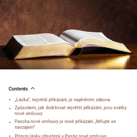
기
Contents
„Láska“, největší přikázání, je naplněním zákona
Způsobem, jak dodržovat největší přikázání, jsou svátky
nové smlouvy
Pascha nové smlouvy je nové přikázání „Milujte se
navzájem“
Princip lásky obsažený v Pasše nové smlouvy