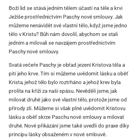
Boží lid se stává jedním tělem účastí na těle a krvi
Ježíše prostřednictvím Paschy nové smlouvy. Jak
můžeme nenávidět své vlastní tělo, když jsme jedno
tělo v Kristu? Bůh nám dovolil, abychom se stali
jedním a milovali se navzájem prostřednictvím
Paschy nové smlouvy.
Svatá večeře Paschy je obřad jezení Kristova těla a
pití jeho krve. Tím si můžeme uvědomit lásku a oběť
Krista, jehož tělo bylo roztrháno a jehož krev byla
prolita na kříži za naši spásu. Nevěděli jsme, jak
milovat druhé jako své vlastní tělo, protože jsme od
přírody zlí. Můžeme si však plně uvědomit Kristovu
lásku a oběť skrze Paschu nové smlouvy a milovat
druhé. Nové přikázání jsme také uvedli do praxe díky
principu lásky obsaženém v nové smlouvě.