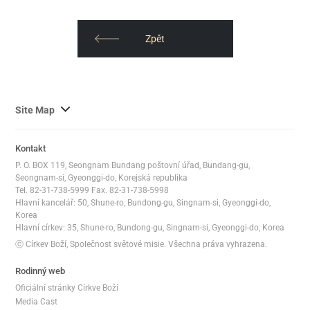
Zpět
사
Site Map
이
트
Kontakt
맵
P. O. BOX 119, Seongnam Bundang poštovní úřad, Bundang-gu,
전
Seongnam-si, Gyeonggi-do, Korejská republika
체
Tel. 82-31-738-5999 Fax. 82-31-738-5998
Hlavní kancelář: 50, Shune-ro, Bundong-gu, Singnam-si, Gyeonggi-do,
보
Korea
기
Hlavní církev: 35, Shune-ro, Bundong-gu, Singnam-si, Gyeonggi-do, Korea
ⓒ Církev Boží, Společnost světové misie. Všechna práva vyhrazena.
Rodinný web
Oficiální stránky Církve Boží
Media Cast