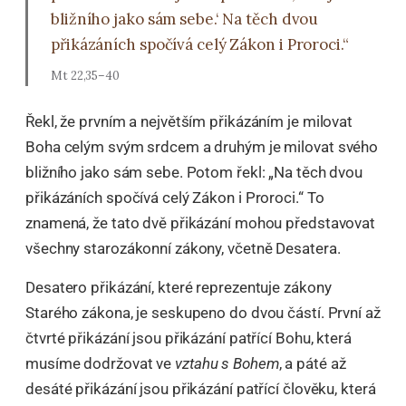
bližního jako sám sebe.‘ Na těch dvou
přikázáních spočívá celý Zákon i Proroci.“
Mt 22,35–40
Řekl, že prvním a největším přikázáním je milovat
Boha celým svým srdcem a druhým je milovat svého
bližního jako sám sebe. Potom řekl: „Na těch dvou
přikázáních spočívá celý Zákon i Proroci.“ To
znamená, že tato dvě přikázání mohou představovat
všechny starozákonní zákony, včetně Desatera.
Desatero přikázání, které reprezentuje zákony
Starého zákona, je seskupeno do dvou částí. První až
čtvrté přikázání jsou přikázání patřící Bohu, která
musíme dodržovat ve
vztahu s Bohem
, a páté až
desáté přikázání jsou přikázání patřící člověku, která