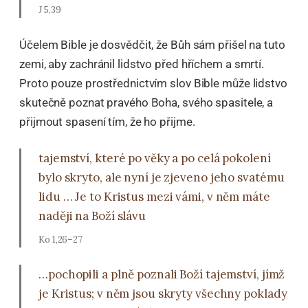
J 5,39
Účelem Bible je dosvědčit, že Bůh sám přišel na tuto
zemi, aby zachránil lidstvo před hříchem a smrtí.
Proto pouze prostřednictvím slov Bible může lidstvo
skutečně poznat pravého Boha, svého spasitele, a
přijmout spasení tím, že ho přijme.
tajemství, které po věky a po celá pokolení
bylo skryto, ale nyní je zjeveno jeho svatému
lidu … Je to Kristus mezi vámi, v něm máte
naději na Boží slávu
Ko 1,26–27
…pochopili a plně poznali Boží tajemství, jímž
je Kristus; v něm jsou skryty všechny poklady