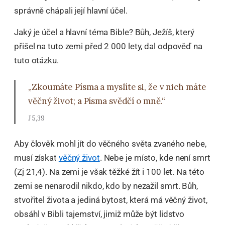
správně chápali její hlavní účel.
Jaký je účel a hlavní téma Bible? Bůh, Ježíš, který
přišel na tuto zemi před 2 000 lety, dal odpověď na
tuto otázku.
„Zkoumáte Písma a myslíte si, že v nich máte
věčný život; a Písma svědčí o mně.“
J 5,39
Aby člověk mohl jít do věčného světa zvaného nebe,
musí získat
věčný život
. Nebe je místo, kde není smrt
(Zj 21,4). Na zemi je však těžké žít i 100 let. Na této
zemi se nenarodil nikdo, kdo by nezažil smrt. Bůh,
stvořitel života a jediná bytost, která má věčný život,
obsáhl v Bibli tajemství, jimiž může být lidstvo