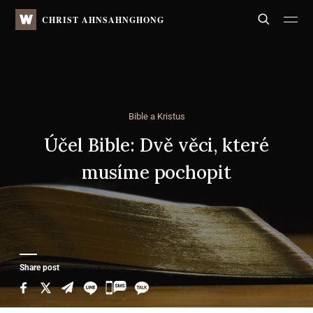
WATV
Search
CHRIST AHNSAHNGHONG
Bible a Kristus
Účel Bible: Dvě věci, které
musíme pochopit
Share post
카
카