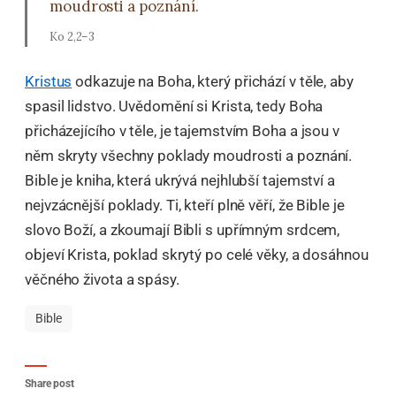
moudrosti a poznání.
Ko 2,2–3
Kristus
odkazuje na Boha, který přichází v těle, aby
spasil lidstvo. Uvědomění si Krista, tedy Boha
přicházejícího v těle, je tajemstvím Boha a jsou v
něm skryty všechny poklady moudrosti a poznání.
Bible je kniha, která ukrývá nejhlubší tajemství a
nejvzácnější poklady. Ti, kteří plně věří, že Bible je
slovo Boží, a zkoumají Bibli s upřímným srdcem,
objeví Krista, poklad skrytý po celé věky, a dosáhnou
věčného života a spásy.
Bible
Share post