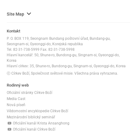
사
Site Map
이
트
Kontakt
맵
P. O. BOX 119, Seongnam Bundang poštovní úřad, Bundang-gu,
전
Seongnam-si, Gyeonggi-do, Korejská republika
체
Tel. 82-31-738-5999 Fax. 82-31-738-5998
Hlavní kancelář: 50, Shune-ro, Bundong-gu, Singnam-si, Gyeonggi-do,
보
Korea
기
Hlavní církev: 35, Shune-ro, Bundong-gu, Singnam-si, Gyeonggi-do, Korea
ⓒ Církev Boží, Společnost světové misie. Všechna práva vyhrazena.
Rodinný web
Oficiální stránky Církve Boží
Media Cast
Nová píseň
Vědomostní encyklopedie Církve Boží
Mezinárodní biblický seminář
Oficiální kanál Krista Ansanghong
Oficiální kanál Církve Boží