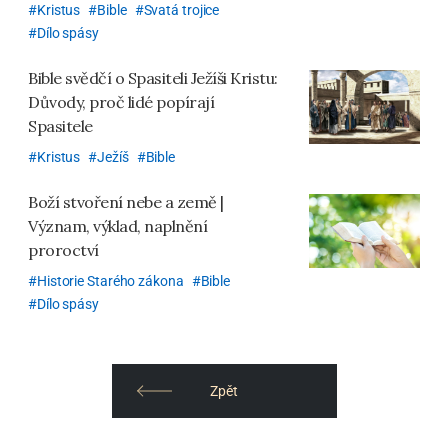
Kristus
Bible
Svatá trojice
Dílo spásy
Bible svědčí o Spasiteli Ježíši Kristu:
Důvody, proč lidé popírají
Spasitele
Kristus
Ježíš
Bible
Boží stvoření nebe a země |
Význam, výklad, naplnění
proroctví
Historie Starého zákona
Bible
Dílo spásy
Zpět