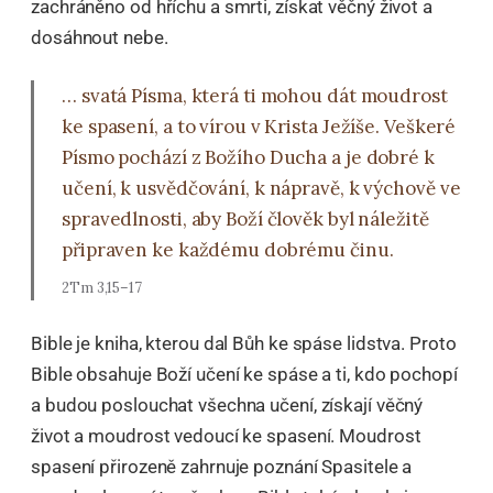
zachráněno od hříchu a smrti, získat věčný život a
dosáhnout nebe.
… svatá Písma, která ti mohou dát moudrost
ke spasení, a to vírou v Krista Ježíše. Veškeré
Písmo pochází z Božího Ducha a je dobré k
učení, k usvědčování, k nápravě, k výchově ve
spravedlnosti, aby Boží člověk byl náležitě
připraven ke každému dobrému činu.
2Tm 3,15–17
Bible je kniha, kterou dal Bůh ke spáse lidstva. Proto
Bible obsahuje Boží učení ke spáse a ti, kdo pochopí
a budou poslouchat všechna učení, získají věčný
život a moudrost vedoucí ke spasení. Moudrost
spasení přirozeně zahrnuje poznání Spasitele a