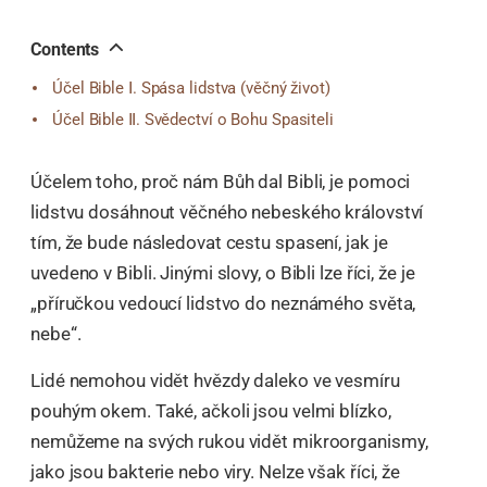
오
톡
공
Contents
유
Účel Bible Ⅰ. Spása lidstva (věčný život)
Účel Bible Ⅱ. Svědectví o Bohu Spasiteli
Účelem toho, proč nám Bůh dal Bibli, je pomoci
lidstvu dosáhnout věčného nebeského království
tím, že bude následovat cestu spasení, jak je
uvedeno v Bibli. Jinými slovy, o Bibli lze říci, že je
„příručkou vedoucí lidstvo do neznámého světa,
nebe“.
Lidé nemohou vidět hvězdy daleko ve vesmíru
pouhým okem. Také, ačkoli jsou velmi blízko,
nemůžeme na svých rukou vidět mikroorganismy,
jako jsou bakterie nebo viry. Nelze však říci, že