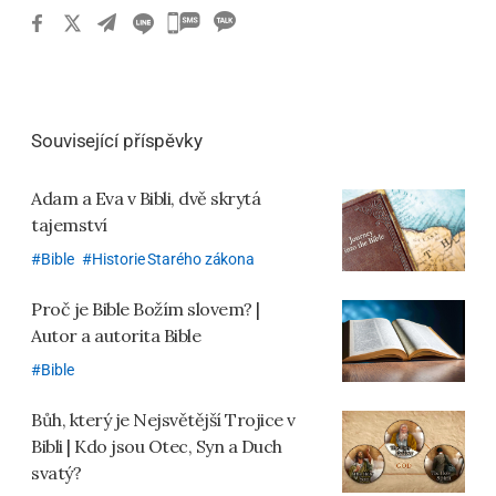
카
카
오
톡
Související příspěvky
공
유
Adam a Eva v Bibli, dvě skrytá
하
tajemství
기
Bible
Historie Starého zákona
Proč je Bible Božím slovem? |
Autor a autorita Bible
Bible
Bůh, který je Nejsvětější Trojice v
Bibli | Kdo jsou Otec, Syn a Duch
svatý?