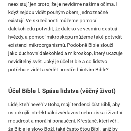
neexistují jen proto, že je nevidíme našima očima. I
když nejdou vidět pouhým okem, jednoznačně
existují. Ve skutečnosti můžeme pomocí
dalekohledu potvrdit, že daleko ve vesmíru existují
hvězdy, a pomocí mikroskopu můžeme také potvrdit
existenci mikroorganismů. Podobně Bible slouží
jako duchovní dalekohled a mikroskop, který ukazuje
neviditelný svět. Jaký je účel Bible a co lidstvo
potřebuje vidět a vědět prostřednictvím Bible?
Účel Bible Ⅰ. Spása lidstva (věčný život)
Lidé, kteří nevěří v Boha, mají tendenci číst Bibli, aby
uspokojili intelektuální zvědavost nebo získali životní
moudrost a morální ponaučení. Křesťané, kteří věří,
že Bible je slovo Boží, také často čtou Bibli, aniž by