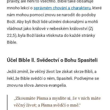
pravdy, ale není to všechno. Bible také obsahuje
mnoho lekcí o
správném chování a charakteru
, které
nám mohou pomoci znovu se narodit do podoby
Boží. Aby byli Boží lidé učiněni dokonalými a mohli
vládnout jako králové v nebeském království (Zj
22,5), byla Boží láska vtisknuta do každé stránky
Bible.
Účel Bible Ⅱ. Svědectví o Bohu Spasiteli
Ježíš zmínil, že věčný život lze získat skrze Bibli, a
řekl, že Bible svědčí o něm, Spasiteli. Podívejme se
znovu na slova Janova evangelia.
„Zkoumáte Písma a myslíte si, že v nich máte
věčný život; a Písma svědčí o mně.“