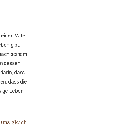
 einen Vater
eben gibt.
s nach seinem
en dessen
 darin, dass
en, dass die
ewige Leben
 uns gleich