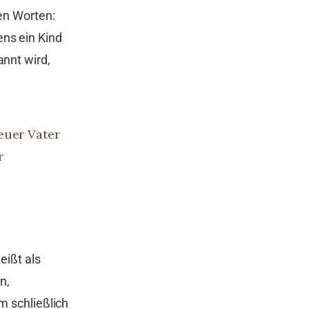
ren Worten:
ns ein Kind
annt wird,
euer Vater
r
eißt als
n,
m schließlich