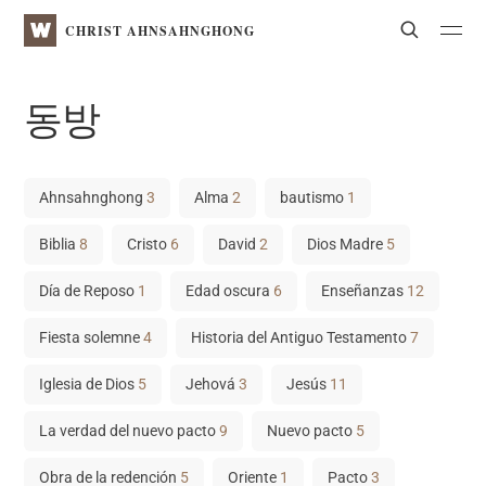
WATV
Search
CHRIST AHNSAHNGHONG
동방
Ahnsahnghong
3
Alma
2
bautismo
1
Biblia
8
Cristo
6
David
2
Dios Madre
5
Día de Reposo
1
Edad oscura
6
Enseñanzas
12
Fiesta solemne
4
Historia del Antiguo Testamento
7
Iglesia de Dios
5
Jehová
3
Jesús
11
La verdad del nuevo pacto
9
Nuevo pacto
5
Obra de la redención
5
Oriente
1
Pacto
3