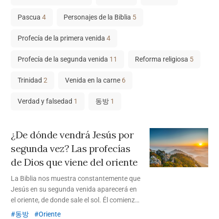
Pascua
4
Personajes de la Biblia
5
Profecía de la primera venida
4
Profecía de la segunda venida
11
Reforma religiosa
5
Trinidad
2
Venida en la carne
6
Verdad y falsedad
1
동방
1
¿De dónde vendrá Jesús por
segunda vez? Las profecías
de Dios que viene del oriente
La Biblia nos muestra constantemente que
Jesús en su segunda venida aparecerá en
el oriente, de donde sale el sol. Él comienza
la última obra de la salvación en Corea del
동방
Oriente