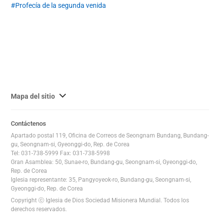
Sur, un país situado en el oriente.
Profecía de la segunda venida
사
Mapa del sitio
이
트
Contáctenos
맵
Apartado postal 119, Oficina de Correos de Seongnam Bundang, Bundang-
전
gu, Seongnam-si, Gyeonggi-do, Rep. de Corea
체
Tel: 031-738-5999 Fax: 031-738-5998
Gran Asamblea: 50, Sunae-ro, Bundang-gu, Seongnam-si, Gyeonggi-do,
보
Rep. de Corea
기
Iglesia representante: 35, Pangyoyeok-ro, Bundang-gu, Seongnam-si,
Gyeonggi-do, Rep. de Corea
Copyright ⓒ Iglesia de Dios Sociedad Misionera Mundial. Todos los
derechos reservados.