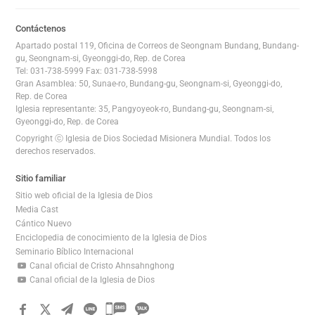
이
트
Contáctenos
맵
Apartado postal 119, Oficina de Correos de Seongnam Bundang, Bundang-
전
gu, Seongnam-si, Gyeonggi-do, Rep. de Corea
체
Tel: 031-738-5999 Fax: 031-738-5998
Gran Asamblea: 50, Sunae-ro, Bundang-gu, Seongnam-si, Gyeonggi-do,
보
Rep. de Corea
기
Iglesia representante: 35, Pangyoyeok-ro, Bundang-gu, Seongnam-si,
Gyeonggi-do, Rep. de Corea
Copyright ⓒ Iglesia de Dios Sociedad Misionera Mundial. Todos los
derechos reservados.
Sitio familiar
Sitio web oficial de la Iglesia de Dios
Media Cast
Cántico Nuevo
Enciclopedia de conocimiento de la Iglesia de Dios
Seminario Bíblico Internacional
Canal oficial de Cristo Ahnsahnghong
Canal oficial de la Iglesia de Dios
카