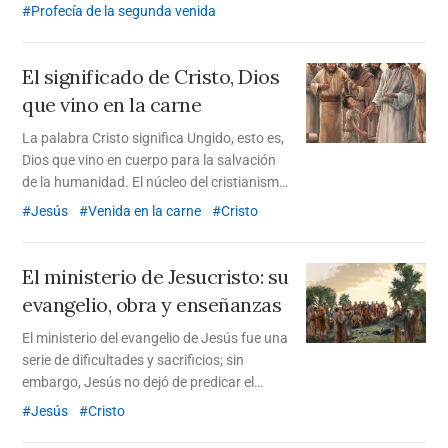
profetiza cuándo, dónde y con qué aspecto
Profecía de la segunda venida
aparecerá.
El significado de Cristo,
Dios
que vino en la carne
La palabra Cristo significa Ungido, esto es,
Dios que vino en cuerpo para la salvación
de la humanidad. El núcleo del cristianismo
es creer en el Salvador que vino a la tierra
Jesús
Venida en la carne
Cristo
como hombre. Debemos reconocer
correctamente a Cristo y recibirlo, a través
de las profecías de la Biblia, y no a través
El ministerio de Jesucristo: su
de los aspectos físicos de Cristo, a fin de
evangelio, obra y enseñanzas
recibir la salvación.
El ministerio del evangelio de Jesús fue una
serie de dificultades y sacrificios; sin
embargo, Jesús no dejó de predicar el
evangelio del reino de los cielos. Al final de
Jesús
Cristo
su ministerio, estableció el nuevo pacto a