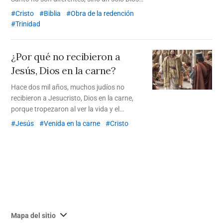
El Dios de la Trinidad dividió su obra de
Cristo
Biblia
Obra de la redención
redención en tres épocas, y trabajó con un
Trinidad
nombre diferente en cada una. ¿Con qué
nombre obró en la época del Espíritu
Santo?
¿Por qué no recibieron a
Jesús, Dios en la carne?
Hace dos mil años, muchos judíos no
recibieron a Jesucristo, Dios en la carne,
porque tropezaron al ver la vida y el
entorno de Cristo, es decir, el aspecto físico.
Jesús
Venida en la carne
Cristo
Solo aquellos que no hallen tropiezo en
Cristo, quien vino como hombre, pueden
recibirlo.
사
Mapa del sitio