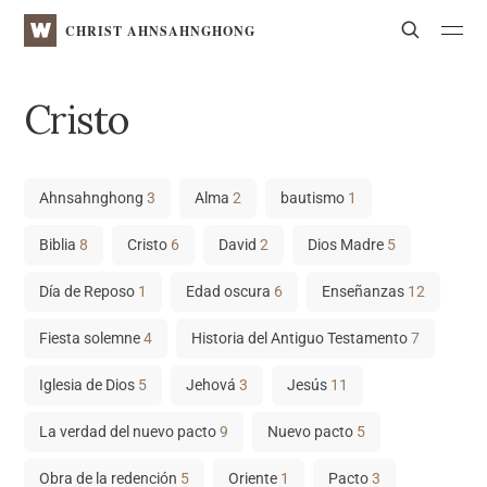
WATV
Search
CHRIST AHNSAHNGHONG
Cristo
Ahnsahnghong
3
Alma
2
bautismo
1
Biblia
8
Cristo
6
David
2
Dios Madre
5
Día de Reposo
1
Edad oscura
6
Enseñanzas
12
Fiesta solemne
4
Historia del Antiguo Testamento
7
Iglesia de Dios
5
Jehová
3
Jesús
11
La verdad del nuevo pacto
9
Nuevo pacto
5
Obra de la redención
5
Oriente
1
Pacto
3