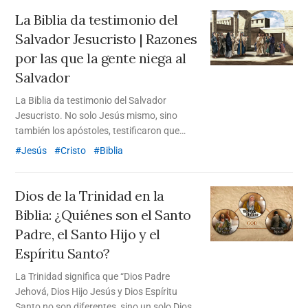
través de su sacrificio en la cruz.
La Biblia da testimonio del
Salvador Jesucristo
| Razones
por las que la gente niega al
Salvador
La Biblia da testimonio del Salvador
Jesucristo. No solo Jesús mismo, sino
también los apóstoles, testificaron que
Jesucristo es el Salvador a través de la
Jesús
Cristo
Biblia
Biblia. No creer en el Salvador, de quien la
Biblia da testimonio, muestra que no
creemos en la Biblia ni en Dios.
Dios de la Trinidad en la
Biblia: ¿Quiénes son el Santo
Padre, el Santo Hijo y el
Espíritu Santo?
La Trinidad significa que “Dios Padre
Jehová, Dios Hijo Jesús y Dios Espíritu
Santo no son diferentes, sino un solo Dios”.