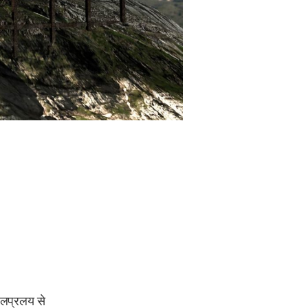
जलप्रलय से