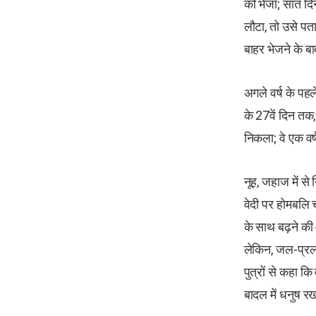
को भेजा; सात दि
लौटा, तो उसे पता
बाहर भेजने के ब
अगले वर्ष के पह
के 27वें दिन तक
निकला; वे एक वर
नूह, जहाज में से
वेदी पर होमबलि च
के साथ बढ़ने क
लेकिन, जल-प्रलय
पुत्रों से कहा क
बादल में धनुष र