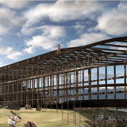
톡
공
유
하
기