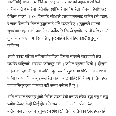
सातौँ महिनाको १७औँ दिनमा जहाज आरारातको पहाडमा अडियो ।
करीब साढे २ महिना बितेपछि दशौँ महिनाको पहिलो दिनमा हिमशिखर
देखिन थाल्यो । ४० दिनपछि नोआले एउटा कागलाई जमिन हेर्न पठाए,
र सात दिनपछि तिनले ढुकुरलाई पनि उडाइदिए । ढुकुरले आफ्नो
चुच्चोमा भद्राक्षको पात लिएर फर्केपछि तिनले पृथ्वीमा पानी घटेछ भन्ने
कुरा थाहा पाए । ७ दिनपछि ढुकुरलाई फेरि बाहिर पठाउँदा ढुकुर
फर्किएन ।
अर्को वर्षको पहिलो महिनाको पहिलो दिनमा नोआले जहाजको छत
उघारेर बाहिरको अवस्था जाँचबुझ गरे । जमिन सुक्खा थियो । दोस्रो
महिनाको २७औँ दिनमा जमिन पूर्ण रूपले सुक्खा भएपछि नोआ आफ्नो
परिवार तथा जीवजन्तुहरूसहित जहाजबाट बाहिर निस्किए । तिनीहरू
जहाजभित्र एक वर्षभन्दा बढी समय बसेका थिए ।
अनि नोआले परमप्रभुको निम्ति एउटा वेदी बनाएर हरेक शुद्ध पशु र शुद्ध
पक्षीमध्येबाट केही लिई होमबलि चढाए । नोआले अर्पण गरेका
बलिदानबाट प्रसन्न हुनुभएर परमेश्वरले तिनी र तिनका छोराहरूलाई