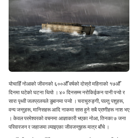
योचाहिँ नोआको जीवनको ६००औँ वर्षको दोस्रो महिनाको १७औँ
दिनमा घटेको घटना थियो । ४० दिनसम्म नरोकिईकन पानी पऱ्यो र
सारा पृथ्वी जलप्रलयले डुबानमा पऱ्यो । चराचुरुङ्गी, पाल्तु पशुहरू,
वन्य जन्तुहरू, मानिसहरू आदि नाकमा सास हुने सबै प्राणीहरू नाश भए
। केवल परमेश्वरको वचनमा आज्ञाकारी भएका नोआ, तिनका ७ जना
परिवारजन र जहाजमा ल्याइएका जीवजन्तुहरू मात्र बाँचे ।