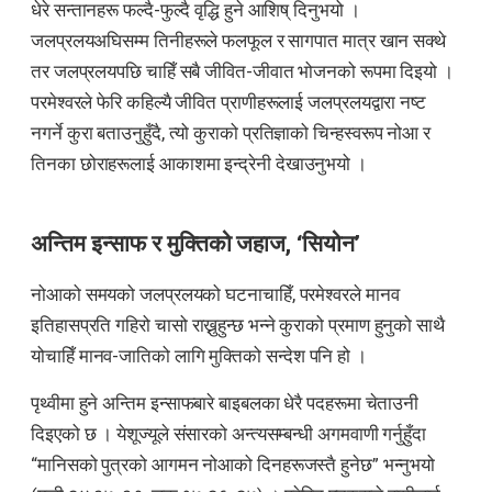
धेरे सन्तानहरू फल्दै-फुल्दै वृद्धि हुने आशिष् दिनुभयो ।
जलप्रलयअघिसम्म तिनीहरूले फलफूल र सागपात मात्र खान सक्थे
तर जलप्रलयपछि चाहिँ सबै जीवित-जीवात भोजनको रूपमा दिइयो ।
परमेश्वरले फेरि कहिल्यै जीवित प्राणीहरूलाई जलप्रलयद्वारा नष्ट
नगर्ने कुरा बताउनुहुँदै, त्यो कुराको प्रतिज्ञाको चिन्हस्वरूप नोआ र
तिनका छोराहरूलाई आकाशमा इन्द्रेनी देखाउनुभयो ।
अन्तिम इन्साफ र मुक्तिको जहाज, ‘सियोन’
नोआको समयको जलप्रलयको घटनाचाहिँ, परमेश्वरले मानव
इतिहासप्रति गहिरो चासो राख्नुहुन्छ भन्ने कुराको प्रमाण हुनुको साथै
योचाहिँ मानव-जातिको लागि मुक्तिको सन्देश पनि हो ।
पृथ्वीमा हुने अन्तिम इन्साफबारे बाइबलका धेरै पदहरूमा चेताउनी
दिइएको छ । येशूज्यूले संसारको अन्त्यसम्बन्धी अगमवाणी गर्नुहुँदा
“मानिसको पुत्रको आगमन नोआको दिनहरूजस्तै हुनेछ” भन्नुभयो