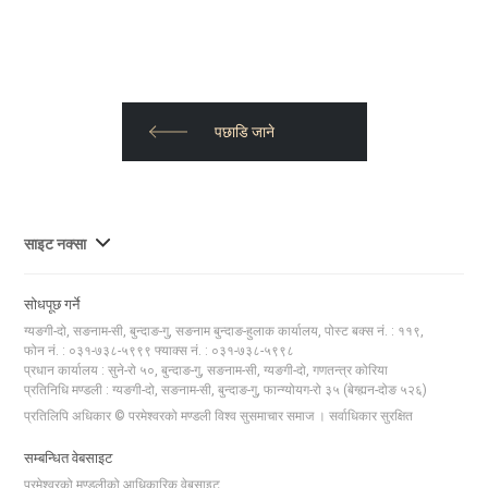
पछाडि जाने
사
साइट नक्सा
이
트
सोधपूछ गर्ने
맵
ग्यङगी-दो, सङनाम-सी, बुन्दाङ-गु, सङनाम बुन्दाङ-हुलाक कार्यालय, पोस्ट बक्स नं. : ११९,
전
फोन नं. : ०३१-७३८-५९९९ फ्याक्स नं. : ०३१-७३८-५९९८
체
प्रधान कार्यालय : सुने-रो ५०, बुन्दाङ-गु, सङनाम-सी, ग्यङगी-दो, गणतन्त्र कोरिया
प्रतिनिधि मण्डली : ग्यङगी-दो, सङनाम-सी, बुन्दाङ-गु, फान्ग्योयग-रो ३५ (बेग्ह्यन-दोङ ५२६)
보
प्रतिलिपि अधिकार © परमेश्वरको मण्डली विश्व सुसमाचार समाज । सर्वाधिकार सुरक्षित
기
सम्बन्धित वेबसाइट
परमेश्वरको मण्डलीको आधिकारिक वेबसाइट