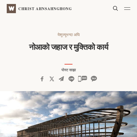
WATV
Search
CHRIST AHNSAHNGHONG
येशूज्यूभन्दा अघि
नोआको जहाज र मुक्तिको कार्य
पोस्ट साझा
카
카
오
톡
공
유
하
기