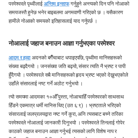
परमेश्वरले पृथ्वीलाई
अन्तिम इन्साफ
गर्नुहुने अन्त्यको दिन पनि नोआको
समयजस्तै हुनेछ भनेर बाइबलमा अगमवाणी गरिएको छ । यसैकारण
हामीले नोआको समयको इतिहासलाई याद गर्नुपर्छ ।
नोआलाई जहाज बनाउन आज्ञा गर्नुभएका परमेश्वर
आदम र हव्वा
अदनको बगैँचाबाट धपाइएपछि, पृथ्वीमा मानिसहरूको
संख्या बढ्दैगयो । जनसंख्या जति बढ्यो, संसार त्यति नै भ्रष्ट र पापी
हुँदैगयो । परमेश्वरले सबै मानिसहरूको हृदय भ्रष्ट भएको देख्नुभएकोले
उहाँले संसारलाई नष्ट गर्ने अठोट गर्नुभयो ।
त्यो समयमा आदमका १०औँ पुस्ता, नोआचाहिँ परमेश्वरको साथसाथ
हिँडने एकमात्र धर्मी मानिस थिए (उत ६:९) । भ्रष्टताले भरिएको
संसारलाई जलप्रलयद्वारा नष्ट गर्ने कुरा, अनि त्यसबाट बच्ने तरिका
परमेश्वरले नोआलाई जानकारी दिनुभयो । परमेश्वरले तिनलाई गोपेर
काठको जहाज बनाउन आज्ञा गर्नुभई त्यसको लागि विशेष नाप र