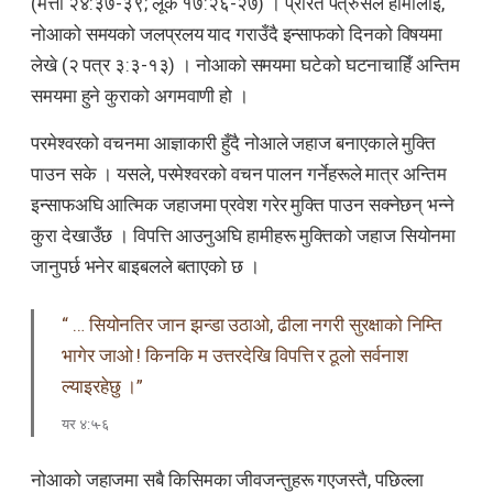
(मत्ती २४:३७-३९; लूक १७:२६-२७) । प्रेरित पत्रुसले हामीलाई,
नोआको समयको जलप्रलय याद गराउँदै इन्साफको दिनको विषयमा
लेखे (२ पत्र ३:३-१३) । नोआको समयमा घटेको घटनाचाहिँ अन्तिम
समयमा हुने कुराको अगमवाणी हो ।
परमेश्वरको वचनमा आज्ञाकारी हुँदै नोआले जहाज बनाएकाले मुक्ति
पाउन सके । यसले, परमेश्वरको वचन पालन गर्नेहरूले मात्र अन्तिम
इन्साफअघि आत्मिक जहाजमा प्रवेश गरेर मुक्ति पाउन सक्नेछन् भन्ने
कुरा देखाउँछ । विपत्ति आउनुअघि हामीहरू मुक्तिको जहाज सियोनमा
जानुपर्छ भनेर बाइबलले बताएको छ ।
“ … सियोनतिर जान झन्डा उठाओ, ढीला नगरी सुरक्षाको निम्ति
भागेर जाओ ! किनकि म उत्तरदेखि विपत्ति र ठूलो सर्वनाश
ल्याइरहेछु ।”
यर ४:५-६
नोआको जहाजमा सबै किसिमका जीवजन्तुहरू गएजस्तै, पछिल्ला