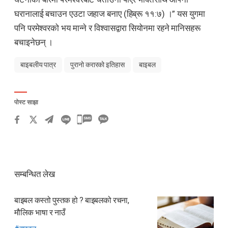
घरानालाई बचाउन एउटा जहाज बनाए (हिब्रू ११:७) ।” यस युगमा
पनि परमेश्वरको भय मान्ने र विश्वासद्वारा सियोनमा रहने मानिसहरू
बचाइनेछन् ।
बाइबलीय पात्र
पुरानो करारको इतिहास
बाइबल
पोस्ट साझा
카
카
오
톡
सम्बन्धित लेख
공
유
बाइबल कस्तो पुस्तक हो ? बाइबलको रचना,
하
मौलिक भाषा र नाउँ
기