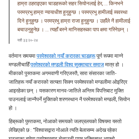
हाम्रा ठहराइएका चाडहरूको सहर सियोनलाई हेर, … किनभने
परमप्रभु हाम्रा न्यायाधीश हुनुहुन्छ । परमप्रभु हामीलाई व्यवस्था
दिने हुनुहुन्छ । परमप्रभु हाम्रा राजा हुनुहुन्छ । उहाँले नै हामीलाई
बचाउनुहुनेछ । … त्यहाँ बस्ने मानिसहरूका पाप क्षमा गरिनेछन् ।
यशै ३३:२०-२४
वर्तमान समयमा
परमेश्वरको नयाँ करारका चाडहरू
पूर्ण रूपमा मान्ने
मण्डलीचाहिँ
परमेश्वरको मण्डली विश्व सुसमाचार समाज
मात्र हो ।
मीकाको पुस्तकमा अगमवाणी गरिएजस्तै, सारा संसारका जाति-
जातिहरू नयाँ करारको सत्यता सिक्न परमेश्वरको मण्डलीमा ओइरिएर
आइरहेका छन् । यसकारण मानव-जातिले अन्तिम विपत्तिबाट मुक्ति
पाउनलाई जान्नैपर्ने मुक्तिको शरणस्थान नै परमेश्वरको मण्डली, सियोन
हो ।
हिब्रूको पुस्तकमा, नोआको समयको जलप्रलयको विषयमा यस्तो
लेखिएको छ : “विश्वासद्वारा नोआले त्यति बेलासम्म अदेख रहेका
घटनाका बारेमा परमेश्वरबाट चेताउनी पाएर भक्तिसाथ आफ्नो