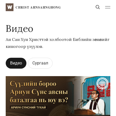
WATV
Search
CHRIST AHNSAHNGHONG
Видео
Ан Сан Хун Христтэй холбоотой Библийн зөгнөлийг
киногоор үзүүлэв.
Видео
Сургаал