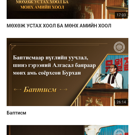
17:03
МӨХӨЖ УСТАХ ХООЛ БА МӨНХ АМИЙН ХООЛ
26:14
Баптисм