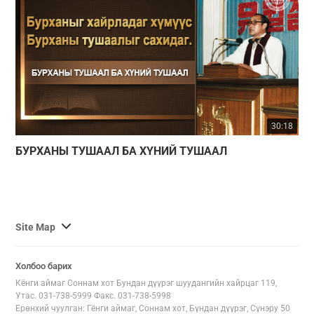
30:18
БУРХАНЫ ТУШААЛ БА ХҮНИЙ ТУШААЛ
사
Site Map
이
트
Холбоо барих
맵
Кёнги аймаг Соннам хот Бундан дүүрэг шуудангийн хайрцаг 119,
전
Утас. 031-738-5999 Факс. 031-738-5998
체
Ерөнхий чуулган: Гёнги аймаг, Соннам хот, Бүндан дүүрэг, Сүнэру 50