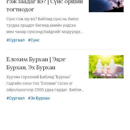
гэж заадаг вэ? | Сүнс оршин
тогтнодог
Сүнс гэж юу вэ? Библид сүнс нь биеэс
тусдаа оршдог бөгөөд амийн үндсэн
мөн чанар сүнсэнд байдгийг мэдүүлдэг.
Сүнс бол зүгээр нэг махбодод хамаарах
Сургаал
Сүнс
амь эсвэл хөдөлгөгч хүч биш юм.
Елохим Бурхан | Эцэг
Бурхан, Эх Бурхан
Хуучин гэрээний Библид "Бурхан"
гэдгийн олон тоо "Елохим" гэсэн үг
ойролцоогоор 2500 удаа гардаг. Библид
гэрчилж буйгаар "Елохим Бурхан" нь
Сургаал
Эх Бурхан
Эцэг Бурхан ба Эх Бурхан юм.