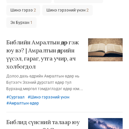
Шинэ гэрээ
2
Шинэ гэрээний үнэн
2
Эх Бурхан
1
Библийн Амралтын өдөр гэж
юу вэ? | Амралтын өдрийн
үүсэл, гараг, утга учир, ач
холбогдол
Долоо дахь өдрийн Амралтын өдөр нь
Бүтээгч Эзэний дурсгалт өдөр тул
Бурханд мөргөл тэмдэглэдэг өдөр юм.
Ням гаргийн мөргөл Библид байдаггүй.
Сургаал
Шинэ гэрээний үнэн
Шинэ гэрээний үед Есүс болон элч нар
Амралтын өдөр
ням гарагт биш харин бямба гарагт
Амралтын өдрөө тэмдэглэдэг байв.
Библид сүнсний талаар юу