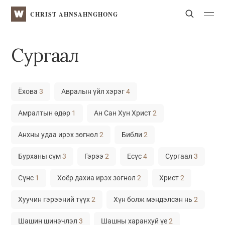
WATV
Search
CHRIST AHNSAHNGHONG
Сургаал
Ёхова
3
Авралын үйл хэрэг
4
Амралтын өдөр
1
Ан Сан Хун Христ
2
Анхны удаа ирэх зөгнөл
2
Библи
2
Бурханы сүм
3
Гэрээ
2
Есүс
4
Сургаал
3
Сүнс
1
Хоёр дахиа ирэх зөгнөл
2
Христ
2
Хуучин гэрээний түүх
2
Хүн болж мэндэлсэн нь
2
Шашин шинэчлэл
3
Шашны харанхуй үе
2