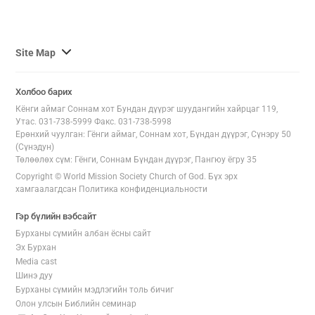
사
Site Map
이
트
Холбоо барих
맵
Кёнги аймаг Соннам хот Бундан дүүрэг шуудангийн хайрцаг 119,
전
Утас. 031-738-5999 Факс. 031-738-5998
체
Ерөнхий чуулган: Гёнги аймаг, Соннам хот, Бүндан дүүрэг, Сүнэру 50
(Сүнэдун)
보
Төлөөлөх сүм: Гёнги, Соннам Бүндан дүүрэг, Пангюу ёгру 35
기
Copyright © World Mission Society Church of God. Бүх эрх
хамгаалагдсан Политика конфиденциальности
Гэр бүлийн вэбсайт
Бурханы сүмийн албан ёсны сайт
Эх Бурхан
Media cast
Шинэ дуу
Бурханы сүмийн мэдлэгийн толь бичиг
Олон улсын Библийн семинар