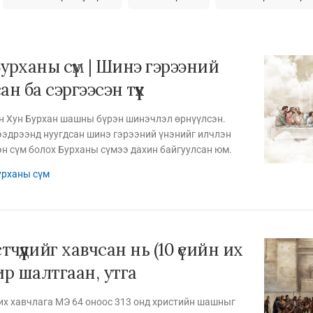
 Бурханы сүм | Шинэ гэрээний
ан ба сэргээсэн түүх
ан Хун Бурхан шашны бүрэн шинэчлэл өрнүүлсэн.
ээдрээнд нуугдсан шинэ гэрээний үнэнийг илчлэн
эн сүм болох Бурханы сүмээ дахин байгуулсан юм.
урханы сүм
чүүдийг хавчсан нь (10 үеийн их
ир шалтгаан, утга
их хавчлага МЭ 64 оноос 313 онд христийн шашныг