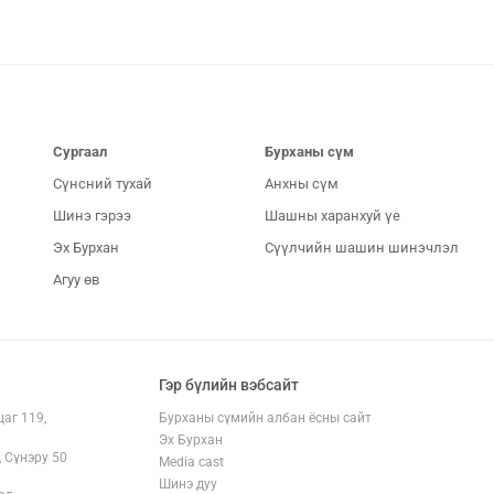
Сургаал
Бурханы сүм
Сүнсний тухай
Анхны сүм
Шинэ гэрээ
Шашны харанхуй үе
Эх Бурхан
Сүүлчийн шашин шинэчлэл
Агуу өв
Гэр бүлийн вэбсайт
аг 119,
Бурханы сүмийн албан ёсны сайт
Эх Бурхан
, Сүнэру 50
Media cast
Шинэ дуу