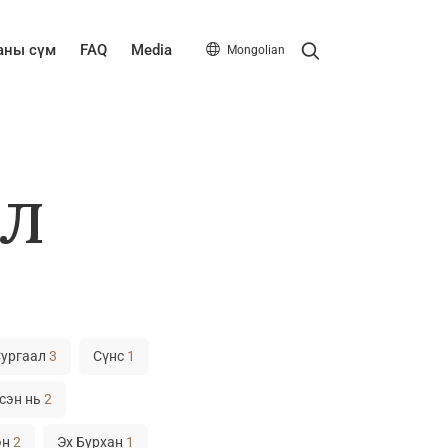
Search
аны сүм
FAQ
Media
Mongolian
л
Сургаал
3
Сүнс
1
сэн нь
2
эн
2
Эх Бурхан
1