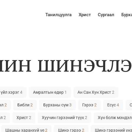
Танилцуулга
Христ
Сургаал
Бурх
ин шинэчлэ
үйл хэрэг
4
Амралтын өдөр
1
Ан Сан Хун Христ
2
нөл
2
Библи
2
Бурханы сүм
3
Гэрээ
2
Есүс
4
өл
2
Христ
2
Хуучин гэрээний түүх
2
Хүн болж мэндэл
Шашны харанхуй үе
2
Шинэ гэрээ
2
Шинэ гэрээний үн