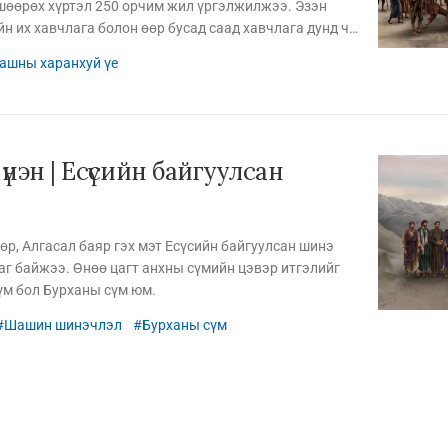
шөөрөх хүртэл 250 орчим жил үргэлжилжээ. Эзэн
н их хавчлага болон өөр бусад саад хавчлага дунд ч
р няцаагүй юм.
ашны харанхуй үе
үнэн | Есүсийн байгуулсан
р, Алгасал баяр гэх мэт Есүсийн байгуулсан шинэ
аг байжээ. Өнөө цагт анхны сүмийн цэвэр итгэлийг
үм бол Бурханы сүм юм.
Шашин шинэчлэл
Бурханы сүм