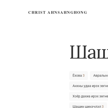
CHRIST AHNSAHNGHONG
Шаш
Ёхова
3
Авралын 
Анхны удаа ирэх зөг
Хоёр дахиа ирэх зөгн
Шашин шинэчлэл
3