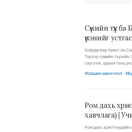
Сүмийн түүх ба
үнэнийг устгас
Хоёрдугаар Христ Ан С
Тэрээр сүмийн түүхийн 
сэргээж, цорын ганц үн
Шашин шинэчлэл
Б
Ром дахь христ
хавчлага) | Уч
Ром дахь христчүүдийн 