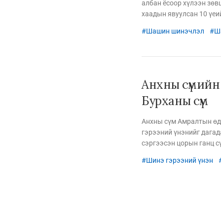
албан ёсоор хүлээн зөв
хаадын явуулсан 10 үеий
христчүүд итгэлээсээ е
Шашин шинэчлэл
Ш
Анхны сүмийн 
Бурханы сүм
Анхны сүм Амралтын өдө
гэрээний үнэнийг дагад
сэргээсэн цорын ганц с
Шинэ гэрээний үнэн