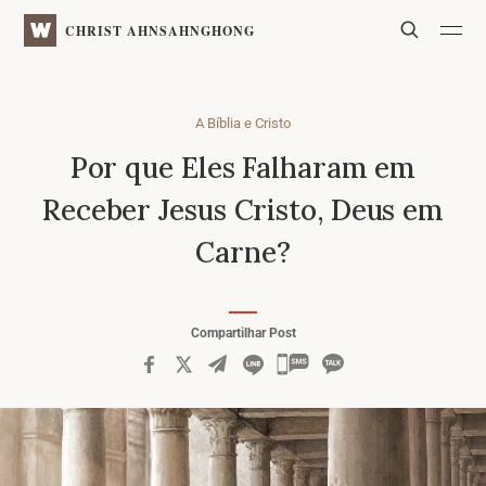
WATV
Search
CHRIST AHNSAHNGHONG
A Bíblia e Cristo
Por que Eles Falharam em
Receber Jesus Cristo,
Deus em
Carne?
Compartilhar Post
카
카
오
톡
공
유