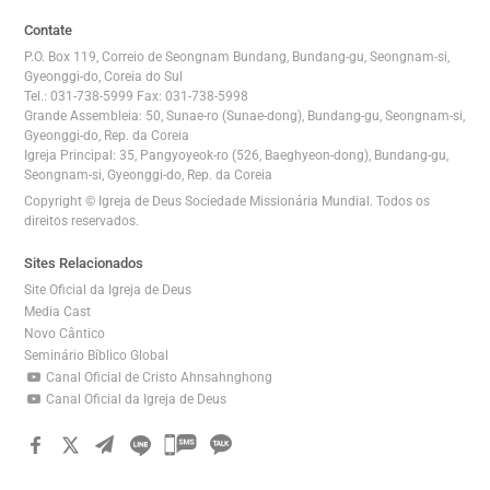
트
Contate
맵
P.O. Box 119, Correio de Seongnam Bundang, Bundang-gu, Seongnam-si,
전
Gyeonggi-do, Coreia do Sul
Tel.: 031-738-5999 Fax: 031-738-5998
체
Grande Assembleia: 50, Sunae-ro (Sunae-dong), Bundang-gu, Seongnam-si,
보
Gyeonggi-do, Rep. da Coreia
기
Igreja Principal: 35, Pangyoyeok-ro (526, Baeghyeon-dong), Bundang-gu,
Seongnam-si, Gyeonggi-do, Rep. da Coreia
Copyright © Igreja de Deus Sociedade Missionária Mundial. Todos os
direitos reservados.
Sites Relacionados
Site Oficial da Igreja de Deus
Media Cast
Novo Cântico
Seminário Bíblico Global
Canal Oficial de Cristo Ahnsahnghong
Canal Oficial da Igreja de Deus
카
카