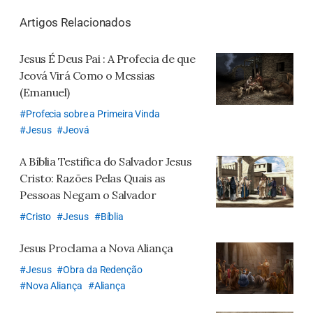
톡
Artigos Relacionados
공
유
Jesus É Deus Pai
: A Profecia de que
하
Jeová Virá Como o Messias
기
(Emanuel)
Profecia sobre a Primeira Vinda
Jesus
Jeová
A Bíblia Testifica
do Salvador Jesus
Cristo:
Razões Pelas Quais as
Pessoas Negam o Salvador
Cristo
Jesus
Bíblia
Jesus Proclama a Nova Aliança
Jesus
Obra da Redenção
Nova Aliança
Aliança