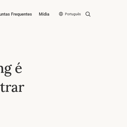
Search
untas Frequentes
Mídia
Português
ng é
trar