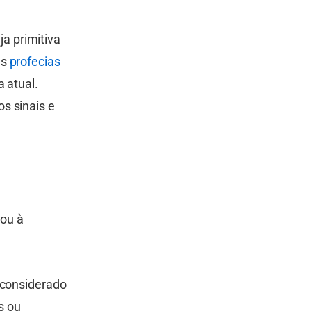
ja primitiva
as
profecias
 atual.
s sinais e
nou à
 considerado
s ou