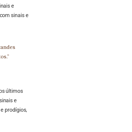
inais e
 com sinais e
randes
os.”
os últimos
sinais e
e prodígios,