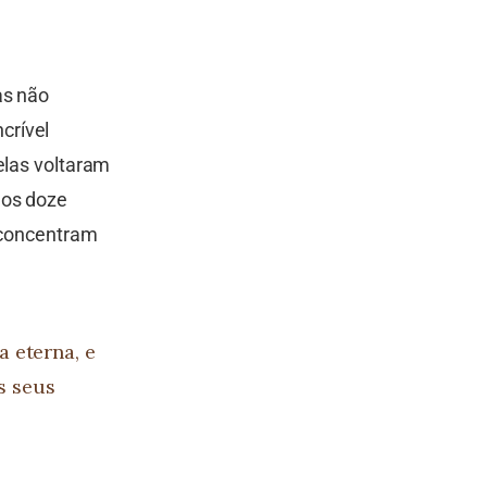
as não
crível
elas voltaram
 os doze
e concentram
 eterna, e
os seus