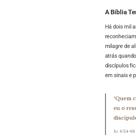
A Bíblia Te
Há dois mil 
reconheciam 
milagre de a
atrás quando
discípulos f
em sinais e 
“Quem co
eu o res
discípul
Jo. 6:54-66