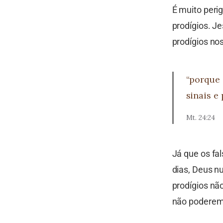
É muito peri
prodígios. J
prodígios nos
“porque 
sinais e 
Mt. 24:24
Já que os fa
dias, Deus n
prodígios não
não poderemo