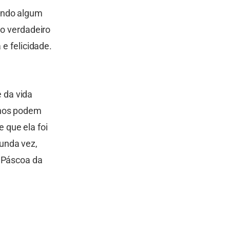
endo algum
 o verdadeiro
 e felicidade.
 da vida
anos podem
 que ela foi
unda vez,
a Páscoa da