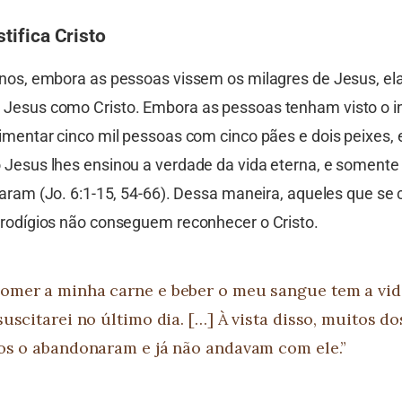
stifica Cristo
anos, embora as pessoas vissem os milagres de Jesus, el
Jesus como Cristo. Embora as pessoas tenham visto o in
limentar cinco mil pessoas com cinco pães e dois peixes, 
 Jesus lhes ensinou a verdade da vida eterna, e somente
icaram (Jo. 6:1-15, 54-66). Dessa maneira, aqueles que s
prodígios não conseguem reconhecer o Cristo.
mer a minha carne e beber o meu sangue tem a vida
suscitarei no último dia. […] À vista disso, muitos d
os o abandonaram e já não andavam com ele.”