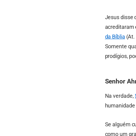
Jesus disse
acreditaram 
da Bíblia
(At.
Somente quan
prodígios, po
Senhor Ah
Na verdade,
humanidade a
Se alguém cu
como um gran