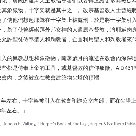
俗化，腐敗的羅馬天主教指導者們以要傳道給更多異教徒
及其象徵物，十字架就是其中之一。改宗基督教人士曾經
為了使他們想起耶穌在十字架上被處刑，於是將十字架引
外，為了使曾經崇拜外邦女神的人適應基督教，將耶穌肉
並允許聖徒侍奉聖人和殉教者，企圖利用聖人和殉教者來
引入的異教思想和象徵物，隨著歲月的流逝在教會內深深
些都是侍奉上帝的工具，或基督教的信仰象徵。A.D.43
教會內，之後被立在教會建築物尖塔的頂端。
.431年左右，十字架被引入在教會和辦公室內部，而在尖塔
568年左右。」
ph H. Willsey,「Harper’s Book of Facts」, Harper & Brothers Publ