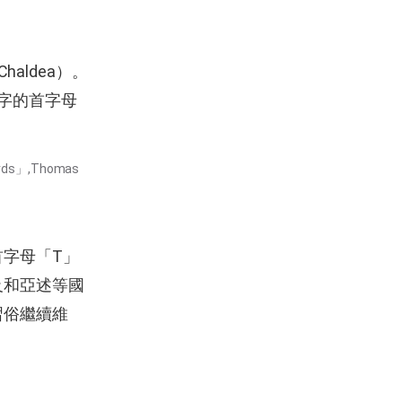
ldea）。
名字的首字母
ords」,Thomas
字母「T」
及和亞述等國
習俗繼續維