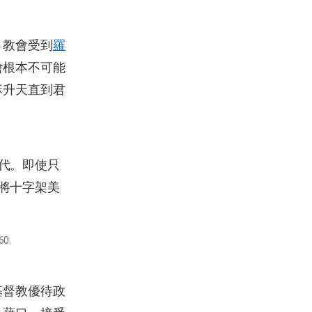
，教會受到
羅
會根本不可能
穌升天直到君
代。即使只
將十字架美
60.
基督教優待政