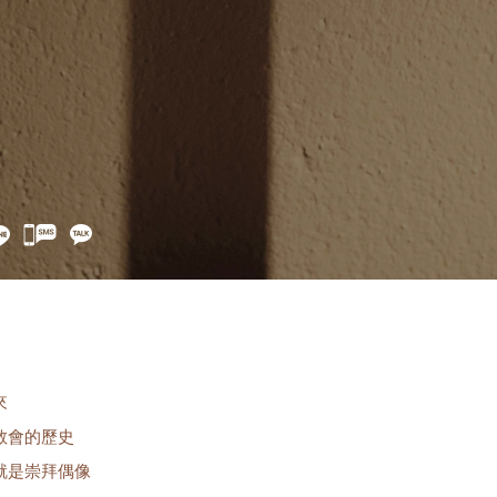
카
카
오
톡
공
유
來
教會的歷史
就是崇拜偶像