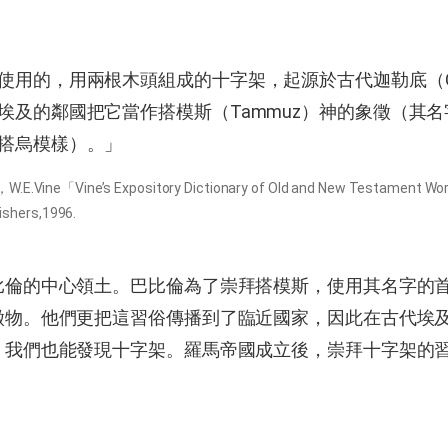
使用的，用兩根木頭組成的十字架，起源於古代迦勒底（Cha
埃及的鄰國把它當作搭模斯（Tammuz）神的象徵（其
搭烏模樣）。」
Vine「Vine’s Expository Dictionary of Old and New Testament W
ishers,1996.
比倫的中心領土。巴比倫為了崇拜搭模斯，使用其名字的首
徵物。他們更把這習俗傳播到了臨近國家，因此在古代埃
，我們也能發現十字架。羅馬帝國成立後，崇拜十字架的