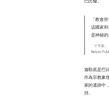
巴比倫。
「教會所
這國家和
是神秘的
「十字架」，W.E.
Nelson Publ
迦勒底是巴
作為宗教象
家的遺跡中
持。