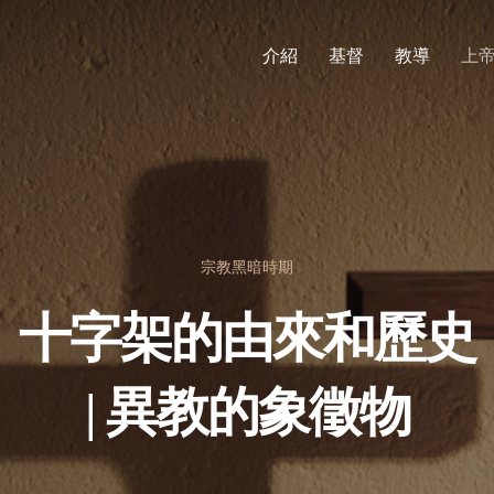
介紹
基督
教導
上
宗教黑暗時期
十字架的由來和歷史
| 異教的象徵物