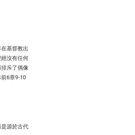
早在基督教出
聖經沒有任何
而排斥了偶像
6章9-10
而是源於古代