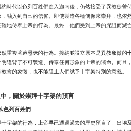
舊約時代以色列百姓們進入迦南後，仍然接受了異教徒曾
像，融入到自己的信仰。即使製造各種偶像來崇拜，也依
確地侍奉上帝的行為。最終，他們受到上帝的咒詛而滅亡（
依然重複著這愚昧的行為。接納並設立原本是異教象徵的
分明違背了不可製造、侍奉任何形象的上帝的誡命。而且
是教會的象徵，也不能阻止人們賦予十字架特別的意義。
史中，關於崇拜十字架的預言
以色列百姓們
拜十字架的行為，上帝早已通過過去的歷史預言了。出埃