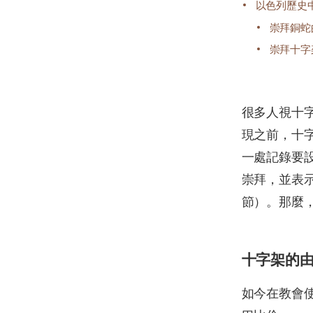
以色列歷史
崇拜銅蛇
崇拜十字
很多人視十
現之前，十
一處記錄要
崇拜，並表示
節）。那麼
十字架的
如今在教會