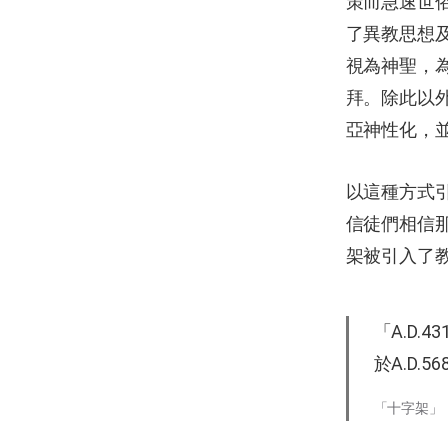
策而急速世
了異教思想
視為神聖，
拜。除此以
亞神性化，
以這種方式
信徒們相信那
架被引入了
「A.D
於A.D.
「十字架」，Jose