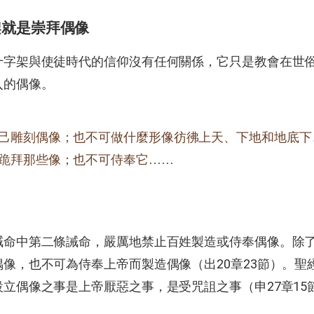
架就是崇拜偶像
十字架與使徒時代的信仰沒有任何關係，它只是教會在世
入的偶像。
己雕刻偶像；也不可做什麼形像彷彿上天、下地和地底下
跪拜那些像；也不可侍奉它……
誡命中第二條誡命，嚴厲地禁止百姓製造或侍奉偶像。除
像，也不可為侍奉上帝而製造偶像（出20章23節）。聖
立偶像之事是上帝厭惡之事，是受咒詛之事（申27章15