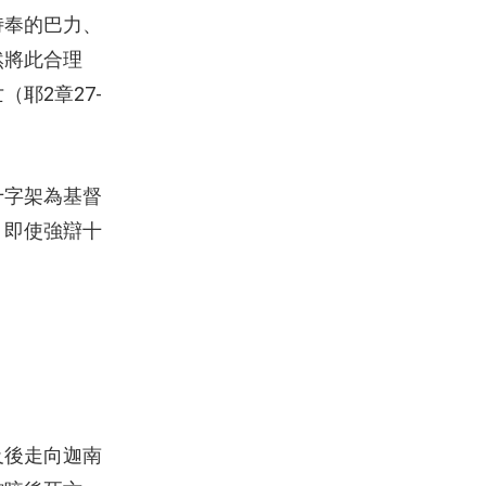
侍奉的巴力、
然將此合理
耶2章27-
十字架為基督
，即使強辯十
及後走向迦南