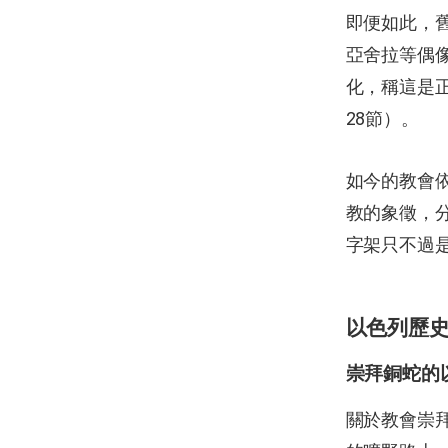
即便如此，
亞舍拉等偶
化，稱這是正
28節）。
如今的教會
教的象徵，
字架只不過
以色列歷
崇拜銅蛇的
關於教會崇