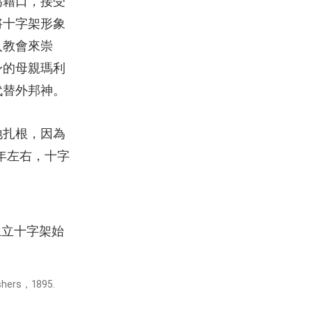
為藉口，接受
將十字架形象
入教會來崇
身的母親瑪利
代替外邦神。
地扎根，因為
1年左右，十字
上立十字架始
ishers，1895.