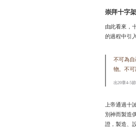
崇拜十字
由此看來，
的過程中引
不可為自
物。不可
出20章4-5節
上帝通過十
別神而製造偶
證，製造、設