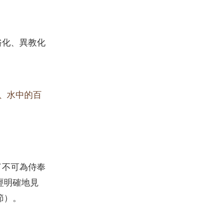
俗化、異教化
、水中的百
了不可為侍奉
經明確地見
節）。