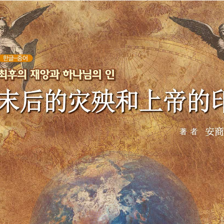
톡
공
유