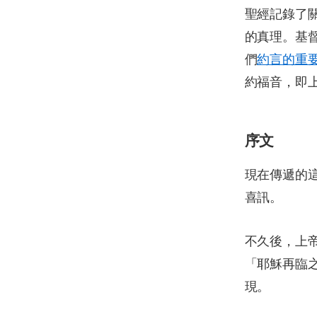
聖經記錄了
的真理。基
們
約言的重
約福音，即
序文
現在傳遞的
喜訊。
不久後，上
「耶穌再臨
現。