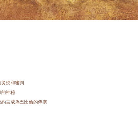
的災殃和審判
節的神秘
背棄約言成為巴比倫的俘虜