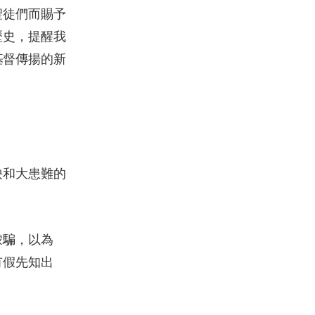
聖徒們而賜予
歷史，提醒我
基督傳揚的新
殃和大患難的
矇騙，以為
有假先知出