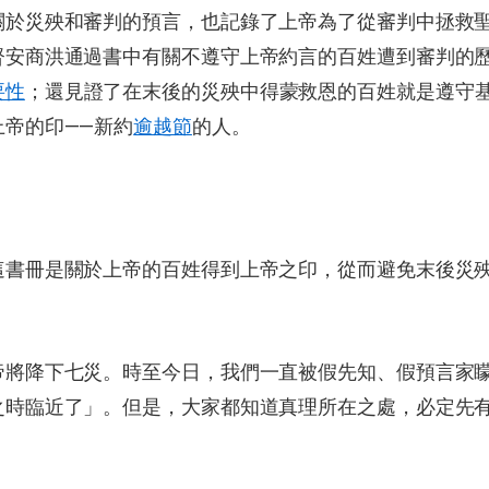
關於災殃和審判的預言，也記錄了上帝為了從審判中拯救
督安商洪通過書中有關不遵守上帝約言的百姓遭到審判的
要性
；還見證了在末後的災殃中得蒙救恩的百姓就是遵守
上帝的印——新約
逾越節
的人。
這書冊是關於上帝的百姓得到上帝之印，從而避免末後災
帝將降下七災。時至今日，我們一直被假先知、假預言家
之時臨近了」。但是，大家都知道真理所在之處，必定先