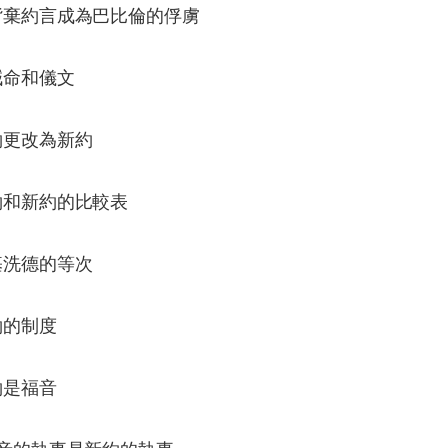
因背棄約言成為巴比倫的俘虜
誡命和儀文
約更改為新約
約和新約的比較表
基洗德的等次
約的制度
約是福音