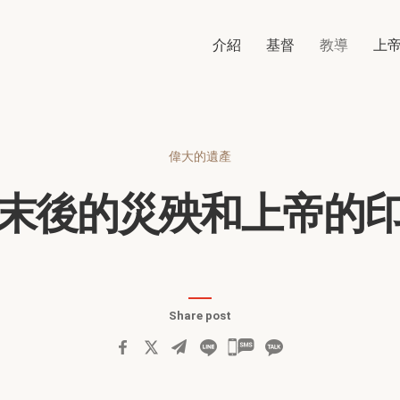
介紹
基督
教導
上
偉大的遺產
末後的災殃和上帝的
Share post
카
카
오