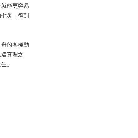
冊就能更容易
的七災，得到
方舟的各種動
入這真理之
永生。