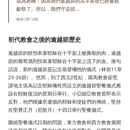
成為新團；因為我們逾越節的羔羊基督已經被殺
獻祭了。所以，我們守這節…
林前5章7-8節
初代教會之後的逾越節歷史
逾越節的餅預表著耶穌在十字架上被撕裂的肉，逾越
節的葡萄酒則預表著耶穌在十字架上流下的血。換句
話說，新約逾越節是記念基督犧牲的儀式（林前11章
23-26節）。然而，到了西元2世紀，羅馬教會卻荒
謬地主張為記念耶穌犧牲而設立的逾越節聖餐儀式應
該在耶穌復活的星期日舉行。小亞細亞教會當即表示
反對，他們根據所遵循的耶穌和使徒們的傳統，堅持
在聖曆正月（尼散月）十四日舉行聖餐儀式。
圍繞聖餐儀式日期的問題，東方教會和西方教會展開