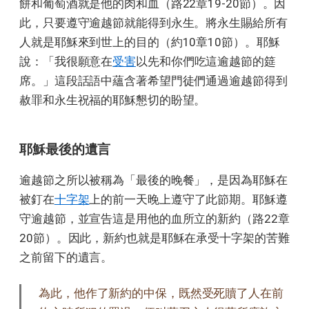
餅和葡萄酒就是他的肉和血（路22章19-20節）。因
此，只要遵守逾越節就能得到永生。將永生賜給所有
人就是耶穌來到世上的目的（約10章10節）。耶穌
說：「我很願意在
受害
以先和你們吃這逾越節的筵
席。」這段話語中蘊含著希望門徒們通過逾越節得到
赦罪和永生祝福的耶穌懇切的盼望。
耶穌最後的遺言
逾越節之所以被稱為「最後的晚餐」，是因為耶穌在
被釘在
十字架
上的前一天晚上遵守了此節期。耶穌遵
守逾越節，並宣告這是用他的血所立的新約（路22章
20節）。因此，新約也就是耶穌在承受十字架的苦難
之前留下的遺言。
為此，他作了新約的中保，既然受死贖了人在前