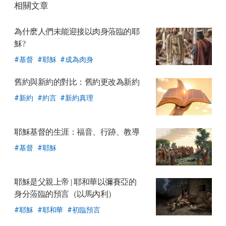
相關文章
공
유
為什麽人們未能迎接以肉身蒞臨的耶
하
穌?
기
基督
耶穌
成為肉身
舊約與新約的對比：舊約更改為新約
新約
約言
新約真理
耶穌基督的生涯
：福音、行跡、教導
基督
耶穌
耶穌是父親上帝
| 耶和華以彌賽亞的
身分蒞臨的預言（以馬內利）
耶穌
耶和華
初臨預言