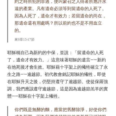
約之時所犯的罪過，便叫蒙召之人得著所應許永
遠的產業。凡有遺命必須等到留遺命的人死了。
因為人死了，遺命才有效力；若留遺命的尚在，
那遺命還有用處嗎？所以前約也不是不用血立
的。
來9章15-17節
耶穌稱自己為新約的中保，並說：「留遺命的人死
了，遺命才有效力。」這意味著耶穌的遺言——新約
在他死後才會生效。耶穌藉十字架上的犧牲確立了永
生之路——逾越節。初代教會銘記耶穌的犧牲，即使
在耶穌升天之後，仍堅持遵守了逾越節。使徒保羅強
調，我們應該遵守逾越節，這是因為逾越節羔羊的實
體——耶穌在十字架上犧牲。
你們既是無酵的麵，應當把舊酵除淨，好使你們