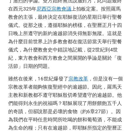
了激烈的爭論。雙方始終無法說服對方，此問題最終
在西元325年
尼西亞宗教會議
上拍板定案。按照羅馬
教會的主張，最終決定在耶穌復活的星期日舉行聖餐
儀式。從那之後，遵循耶穌的榜樣，在聖曆正月十四
日晚上所遵守的新約逾越節消失得無影無蹤。這就是
為什麼目前世界上許多教會都在復活節當天舉行聖餐
儀式，為什麼教會史中錯誤地記載，從2世紀到4世
紀，東方教會和西方教會之間展開的爭論是關於「復
活節」日期的問題。
雖然在後來，16世紀爆發了
宗教改革
，但是沒有一個
宗教改革者能夠恢復聖經中的逾越節。因此，羅馬天
主教和新教都不遵守耶穌殷切希望遵守的逾越節。他
們能得到永生的祝福嗎？耶穌展現了用餅餵飽五千人
的奇蹟，但卻說那是必壞的食物（約6章27節）。因
為我們在平時任意時間所吃喝的餅和葡萄酒，不能成
為生命的糧；只有在逾越節，即耶穌所指定的聖曆正