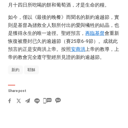
月十四日所吃喝的餅和葡萄酒，才是生命的糧。
如今，僅以《最後的晚餐》而聞名的新約逾越節，實
則是基督為拯救全人類所付出的愛與犧牲的結晶，也
是獲得永生的唯一途徑。聖經預言，
再臨基督
會重新
恢復被塵封已久的逾越節（賽25章6-9節）。成就此
預言的正是安商洪上帝。按照
安商洪
上帝的教導，上
帝的教會完全遵守聖經所見證的新約逾越節。
新約
耶穌
Share post
카
카
오
톡