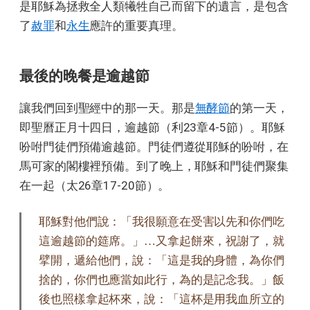
是耶穌為拯救全人類犧牲自己而留下的遺言，是包含
了
赦罪
和
永生
應許的重要真理。
最後的晚餐是逾越節
讓我們回到聖經中的那一天。那是
無酵節
的第一天，
即聖曆正月十四日，逾越節（利23章4-5節）。耶穌
吩咐門徒們預備逾越節。門徒們遵從耶穌的吩咐，在
馬可家的閣樓裡預備。到了晚上，耶穌和門徒們聚集
在一起（太26章17-20節）。
耶穌對他們說：「我很願意在受害以先和你們吃
這逾越節的筵席。」…又拿起餅來，祝謝了，就
擘開，遞給他們，說：「這是我的身體，為你們
捨的，你們也應當如此行，為的是記念我。」飯
後也照樣拿起杯來，說：「這杯是用我血所立的