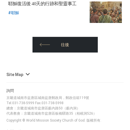
耶穌復活後
40天的行跡和聖靈事工
耶穌
往後
사
Site Map
이
트
詢問
맵
京畿道城南市盆唐區城南盆唐郵政局，郵政信箱119號
전
Tel.031-738-5999 Fax.031-738-5998
체
總會：京畿道城南市盆唐區藪內路50（藪內洞）
代表教會：京畿道城南市盆唐區板橋驛路35（柏峴洞526）
보
Copyright © World Mission Society Church of God. 版權所有.
기