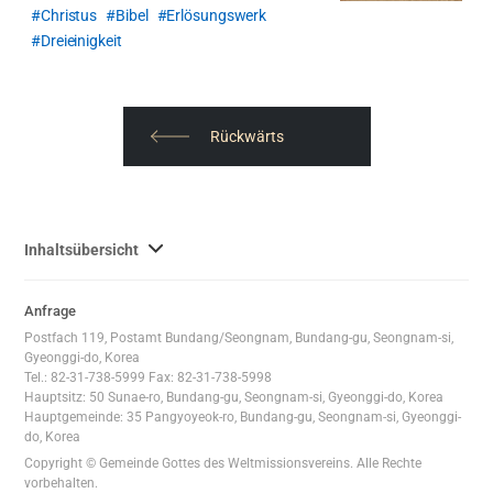
Christus
Bibel
Erlösungswerk
Dreieinigkeit
Rückwärts
사
Inhaltsübersicht
이
트
Anfrage
맵
Postfach 119, Postamt Bundang/Seongnam, Bundang-gu, Seongnam-si,
전
Gyeonggi-do, Korea
체
Tel.: 82-31-738-5999 Fax: 82-31-738-5998
Hauptsitz: 50 Sunae-ro, Bundang-gu, Seongnam-si, Gyeonggi-do, Korea
보
Hauptgemeinde: 35 Pangyoyeok-ro, Bundang-gu, Seongnam-si, Gyeonggi-
기
do, Korea
Copyright © Gemeinde Gottes des Weltmissionsvereins. Alle Rechte
vorbehalten.