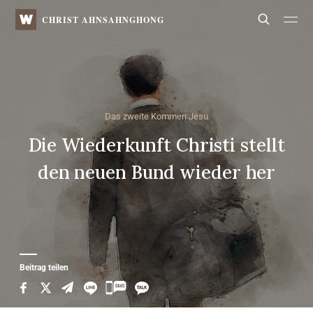
WATV
Search
CHRIST AHNSAHNGHONG
Das zweite Kommen Jesu
Die Wiederkunft Christi stellt
den neuen Bund wieder her
Beitrag teilen
카
카