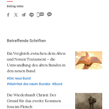
Beitrag teilen
카
카
오
톡
Betreffende Schriften
공
유
Ein Vergleich zwischen dem Alten
하
und Neuen Testament
– die
기
Umwandlung des alten Bundes in
den neuen Bund
Der neue Bund
Wahrheit des neuen Bundes
Bund
Die Wiederkunft Christi: Der
Grund für das zweite Kommen
Jesu im Fleisch