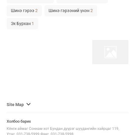
Шинэ гэрээ
2
Шинэ гэрээний үнэн
2
Эх Бурхан
1
사
Site Map
이
트
Холбоо барих
맵
Кёнги аймаг Соннам хот Бундан дүүрэг шуудангийн хайрцаг 119,
전
Утас. 031-738-5999 Факс. 031-738-5998