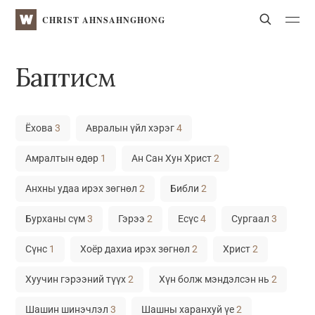
WATV
Search
CHRIST AHNSAHNGHONG
Баптисм
Ёхова
3
Авралын үйл хэрэг
4
Амралтын өдөр
1
Ан Сан Хун Христ
2
Анхны удаа ирэх зөгнөл
2
Библи
2
Бурханы сүм
3
Гэрээ
2
Есүс
4
Сургаал
3
Сүнс
1
Хоёр дахиа ирэх зөгнөл
2
Христ
2
Хуучин гэрээний түүх
2
Хүн болж мэндэлсэн нь
2
Шашин шинэчлэл
3
Шашны харанхуй үе
2