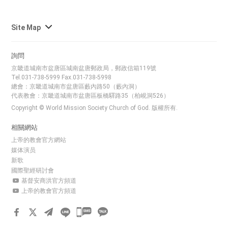
사
Site Map
이
트
詢問
맵
京畿道城南市盆唐區城南盆唐郵政局，郵政信箱119號
전
Tel.031-738-5999 Fax.031-738-5998
체
總會：京畿道城南市盆唐區藪內路50（藪內洞）
代表教會：京畿道城南市盆唐區板橋驛路35（柏峴洞526）
보
Copyright © World Mission Society Church of God. 版權所有.
기
相關網站
上帝的教會官方網站
媒体演员
新歌
國際聖經研討會
基督安商洪官方頻道
上帝的教會官方頻道
카
카