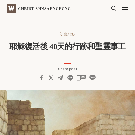
WATV
Search
CHRIST AHNSAHNGHONG
初臨耶穌
耶穌復活後
40天的行跡和聖靈事工
Share post
카
카
오
톡
공
유