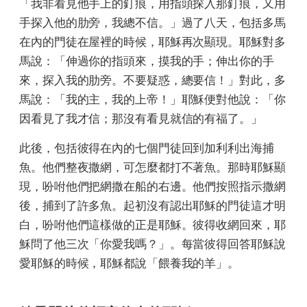
「我非看見他手上的釘痕，用指頭探入那釘痕，又用
手探入他的肋旁，我總不信。」過了八天，包括多馬
在內的門徒在屋裡的時候，耶穌再次顯現。耶穌對多
馬說：「伸過你的指頭來，摸我的手；伸出你的手
來，探入我的肋旁。不要疑惑，總要信！」對此，多
馬說：「我的主，我的上帝！」耶穌便對他說：「你
因看見了我才信；那沒有看見就信的有福了。」
此後，包括彼得在內的七個門徒回到加利利出海捕
魚。他們整夜撒網，可怎麼都打不著魚。那時耶穌顯
現，吩咐他們把網撒在船的右邊。他們按照指示撒網
後，捕到了許多魚。起初沒有認出耶穌的門徒這才明
白，吩咐他們這樣做的正是耶穌。彼得收網回來，耶
穌問了他三次「你愛我嗎？」。每當彼得回答耶穌說
愛耶穌的時候，耶穌都說「餵養我的羊」。