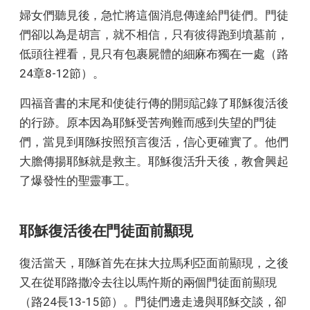
婦女們聽見後，急忙將這個消息傳達給門徒們。門徒
們卻以為是胡言，就不相信，只有彼得跑到墳墓前，
低頭往裡看，見只有包裹屍體的細麻布獨在一處（路
24章8-12節）。
四福音書的末尾和使徒行傳的開頭記錄了耶穌復活後
的行跡。原本因為耶穌受苦殉難而感到失望的門徒
們，當見到耶穌按照預言復活，信心更確實了。他們
大膽傳揚耶穌就是救主。耶穌復活升天後，教會興起
了爆發性的聖靈事工。
耶穌復活後在門徒面前顯現
復活當天，耶穌首先在抹大拉馬利亞面前顯現，之後
又在從耶路撒冷去往以馬忤斯的兩個門徒面前顯現
（路24長13-15節）。門徒們邊走邊與耶穌交談，卻