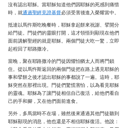
沒有認出耶穌。當耶穌知道他們因耶穌的死感到痛惜
時，就
通過聖經見證
基督
必須受害後進入榮耀當中。
抵達以馬忤斯吃晚餐時，耶穌拿起餅來祝謝、擘開分
給門徒。門徒們的靈眼打開，這才領悟到顯現在他們
面前講解聖經的就是耶穌。兩個門徒大吃一驚，立即
起程回了耶路撒冷。
當晚，聚在耶路撒冷的門徒因懼怕猶太人而將門鎖
住。從以馬忤斯返回的兩個門徒把在路上遇見耶穌的
事和擘餅之後才認出耶穌的事都說了一遍。這時，耶
穌突然在那裡出現。門徒們驚慌害怕，以為看見耶穌
的靈魂。耶穌為了讓門徒相信自己復活，給他們看自
己的手和腳，又在他們面前進食。
另外，多馬當時不在場，雖然後來通過其他門徒聽到
耶穌顯現的消息，他也還是不相信耶穌復活。他說：