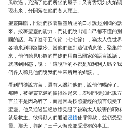
風吹過，充滿了他們所坐的屋子；又有舌頭如火焰顯
現出來，分開落在他們各人頭上。
聖靈降臨，門徒們按著聖靈所賜的口才說起別國的話
來。按著聖靈的能力，門徒們說出連自己都不懂的別
國的話。為了遵守五旬節（七七節），猶太人從世界
各地來到耶路撒冷。當他們聽到這個消息後，聚集前
來，他們聽見耶穌的門徒們用自己國家的語言說話，
就感到困惑，說：「這說話的不都是加利利人嗎？我
們各人聽見他們說我們生來所用的鄉談。」
看到門徒說方言，還有人譏誚他們，說他們喝醉了。
那時，被聖靈充滿的彼得站起來，表明門徒如此說方
言並不是因為醉了，而是因為按照聖經的預言領受了
聖靈。他又通過聖經放膽見證了被猶太人殺害的耶穌
就是救主。彼得勸人們通過
浸禮
使罪得赦，並領受聖
靈。那天，興起了三千人悔改並受浸禮的事工。