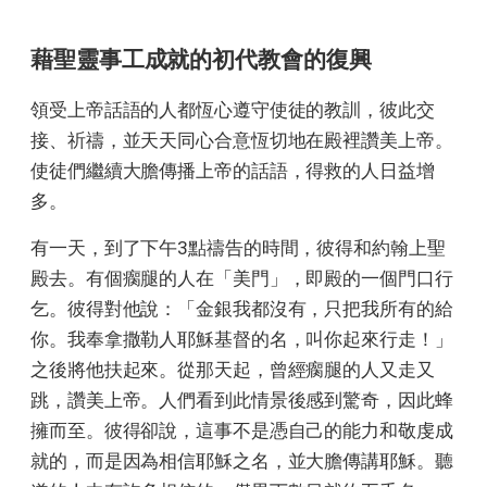
藉聖靈事工成就的初代教會的復興
領受上帝話語的人都恆心遵守使徒的教訓，彼此交
接、祈禱，並天天同心合意恆切地在殿裡讚美上帝。
使徒們繼續大膽傳播上帝的話語，得救的人日益增
多。
有一天，到了下午3點禱告的時間，彼得和約翰上聖
殿去。有個瘸腿的人在「美門」，即殿的一個門口行
乞。彼得對他說：「金銀我都沒有，只把我所有的給
你。我奉拿撒勒人耶穌基督的名，叫你起來行走！」
之後將他扶起來。從那天起，曾經瘸腿的人又走又
跳，讚美上帝。人們看到此情景後感到驚奇，因此蜂
擁而至。彼得卻說，這事不是憑自己的能力和敬虔成
就的，而是因為相信耶穌之名，並大膽傳講耶穌。聽