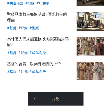
初臨預言
耶穌
耶和華
聖經見證救主耶穌基督
| 否認救主的
理由
基督
耶穌
聖經
為什麽人們未能迎接以肉身蒞臨的耶
穌?
基督
耶穌
成為肉身
基督的含義，
以肉身蒞臨的上帝
基督
耶穌
成為肉身
往後