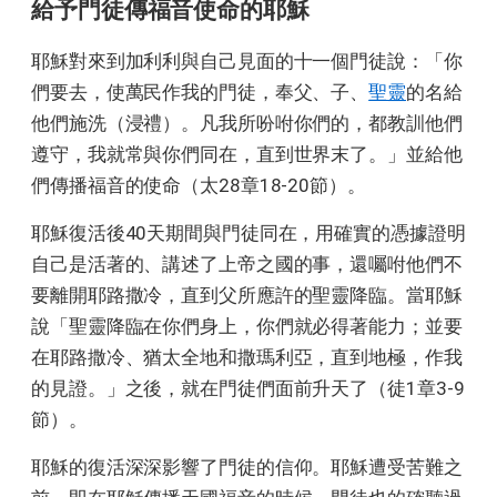
給予門徒傳福音使命的耶穌
耶穌對來到加利利與自己見面的十一個門徒說：「你
們要去，使萬民作我的門徒，奉父、子、
聖靈
的名給
他們施洗（浸禮）。凡我所吩咐你們的，都教訓他們
遵守，我就常與你們同在，直到世界末了。」並給他
們傳播福音的使命（太28章18-20節）。
耶穌復活後40天期間與門徒同在，用確實的憑據證明
自己是活著的、講述了上帝之國的事，還囑咐他們不
要離開耶路撒冷，直到父所應許的聖靈降臨。當耶穌
說「聖靈降臨在你們身上，你們就必得著能力；並要
在耶路撒冷、猶太全地和撒瑪利亞，直到地極，作我
的見證。」之後，就在門徒們面前升天了（徒1章3-9
節）。
耶穌的復活深深影響了門徒的信仰。耶穌遭受苦難之