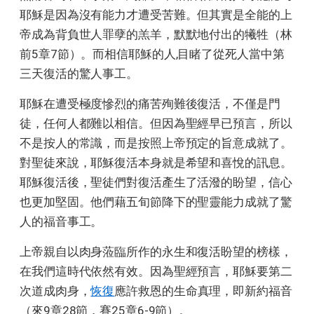
耶穌是因為沒有能力才遭受苦難。但其實是全能的上
帝成為背負世人罪孽的羔羊，默默地付出的犧牲（林
前5章7節）。而相信耶穌的人,目睹了從死人當中第
三天復活的驚人事工。
耶穌在遭受極度慘烈的痛苦殉難後復活，不僅是門
徒，任何人都難以相信。但因為聖經早已預言，所以
不是按人的常識，而是按照上帝預定的旨意成就了。
對聖徒來說，耶穌復活本身就是希望和喜悅的訊息。
耶穌復活後，聖徒們對復活產生了活潑的盼望，信心
也更加堅固。他們藉五旬節降下的聖靈能力成就了驚
人的福音事工。
上帝親自以肉身蒞臨所作的永生和復活盼望的榜樣，
在我們這時代依然有效。因為聖經預言，耶穌要第二
次道成肉身，
恢復
應許救恩的生命真理，即新約福音
（來9章28節，賽25章6-9節）。