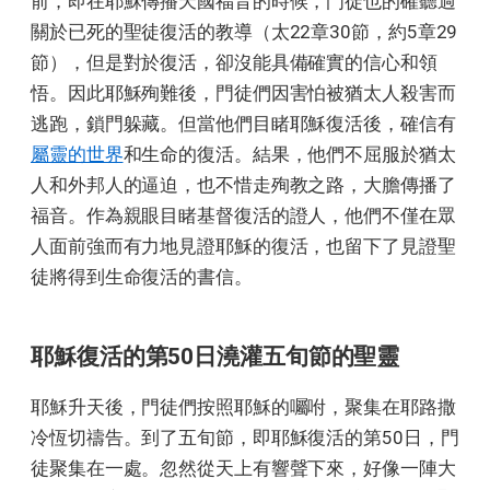
前，即在耶穌傳播天國福音的時候，門徒也的確聽過
關於已死的聖徒復活的教導（太22章30節，約5章29
節），但是對於復活，卻沒能具備確實的信心和領
悟。因此耶穌殉難後，門徒們因害怕被猶太人殺害而
逃跑，鎖門躲藏。但當他們目睹耶穌復活後，確信有
屬靈的世界
和生命的復活。結果，他們不屈服於猶太
人和外邦人的逼迫，也不惜走殉教之路，大膽傳播了
福音。作為親眼目睹基督復活的證人，他們不僅在眾
人面前強而有力地見證耶穌的復活，也留下了見證聖
徒將得到生命復活的書信。
耶穌復活的第50日澆灌五旬節的聖靈
耶穌升天後，門徒們按照耶穌的囑咐，聚集在耶路撒
冷恆切禱告。到了五旬節，即耶穌復活的第50日，門
徒聚集在一處。忽然從天上有響聲下來，好像一陣大