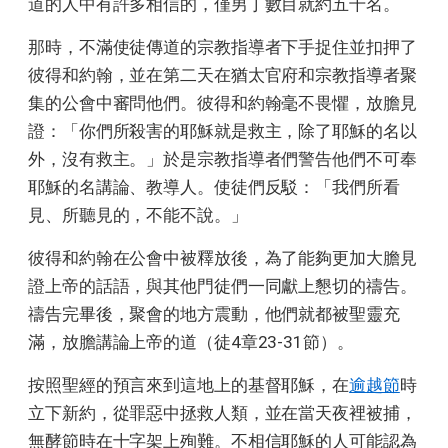
道的人中有許多相信的，僅男丁數目就約五千名。
那時，不滿使徒傳道的宗教指導者下手捉住並扣押了
彼得和約翰，並在第二天在猶太官府和宗教指導者聚
集的公會中審問他們。彼得和約翰毫不畏懼，放膽見
證：「你們所殺害的耶穌就是救主，除了耶穌的名以
外，沒有救主。」於是宗教指導者們警告他們不可奉
耶穌的名講論、教導人。使徒們反駁：「我們所看
見、所聽見的，不能不說。」
彼得和約翰在公會中被釋放後，為了能夠更加大膽見
證上帝的話語，與其他門徒們一同獻上懇切的禱告。
禱告完畢後，聚會的地方震動，他們就都被聖靈充
滿，放膽講論上帝的道（徒4章23-31節）。
按照聖經的預言來到這地上的基督耶穌，在
逾越節
時
立下新約，從罪惡中拯救人類，並在當天夜裡被捕，
無酵節時在十字架上殉難。不相信耶穌的人可能認為