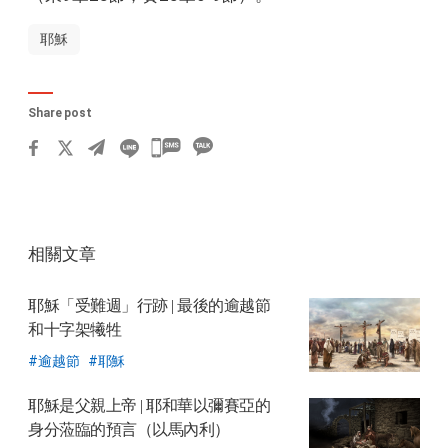
耶穌
Share post
카
카
오
톡
相關文章
공
유
耶穌「受難週」行跡
| 最後的逾越節
하
和十字架犧牲
기
逾越節
耶穌
耶穌是父親上帝
| 耶和華以彌賽亞的
身分蒞臨的預言（以馬內利）