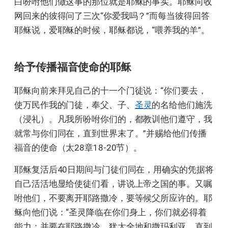
白吩咐他们做这事的那位就是耶稣的事实。耶稣向收
网回来的彼得问了三次“你爱我吗？”而每当彼得回答
耶稣说，爱耶稣的时候，耶稣都说，“喂养我的羊”。
给予传播福音使命的耶稣
耶稣向前来拜见自己的十一个门徒说：“你们要去，
使万民作我的门徒，奉父、子、
圣灵
的名给他们施洗
（浸礼）。凡我所吩咐你们的，都教训他们遵守，我
就常与你们同在，直到世界末了。”并赐给他们传播
福音的使命（太28章18-20节）。
耶稣复活后40日期间与门徒们同在，用确实的凭据将
自己活活地显给使徒们看，讲说上帝之国的事。又嘱
咐他们，不要离开耶路撒冷，要等候父所应许的。耶
稣向他们说：“圣灵降临在你们身上，你们就必得着
能力；并要在耶路撒冷、犹太全地和撒玛利亚，直到