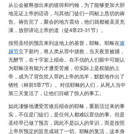
从公会被释放出来的彼得和约翰，为了能够更加大胆
地见证上帝的话语，与其他门徒们一同献上恳切的祷
告。祷告完了，聚会的地方震动，他们就都被圣灵充
满，放胆讲论上帝的道（徒4章23-31节）。
按照圣经的预言来到这地上的基督，耶稣。耶稣在
逾
越节
立下新约，将人类从罪中拯救，当天夜里被捕，
无酵节，在十字架上殒命。在不信的人们眼中可能认
为耶稣没有能力才遭受苦难，但实际上是权能的上
帝，成为了背负世人罪的上帝的羔羊，默默地作出了
牺牲（林前5章7节）。对信耶稣的人们，从死人当中
第三天复活了，让他们目睹了惊人的事工。
如此凄惨地遭受苦难后殒命的耶稣，重新活过来的事
实，不仅是门徒们，是任何人都难以置信的事。但是
圣经早已做了预言，因此不是以人的常识，而是按照
上帝所预定的旨意成就了一切。耶稣的复活，这本身