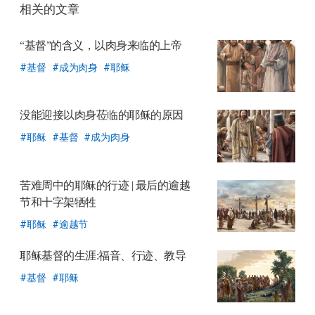
相关的文章
공
유
“基督”的含义，
以肉身来临的上帝
하
基督
成为肉身
耶稣
기
没能迎接以肉身莅临的耶稣的原因
耶稣
基督
成为肉身
苦难周中的耶稣的行迹
| 最后的逾越
节和十字架牺牲
耶稣
逾越节
耶稣基督的生涯:福音、行迹、教导
基督
耶稣