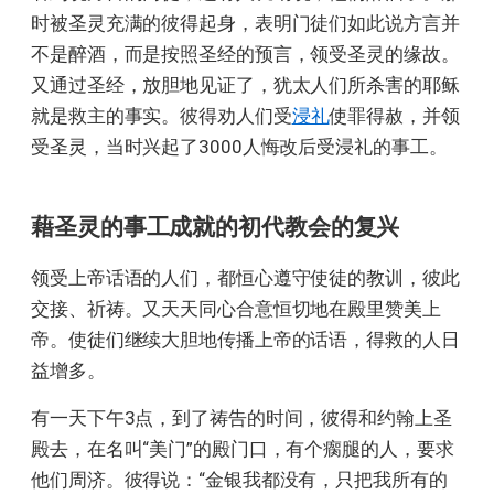
时被圣灵充满的彼得起身，表明门徒们如此说方言并
不是醉酒，而是按照圣经的预言，领受圣灵的缘故。
又通过圣经，放胆地见证了，犹太人们所杀害的耶稣
就是救主的事实。彼得劝人们受
浸礼
使罪得赦，并领
受圣灵，当时兴起了3000人悔改后受浸礼的事工。
藉圣灵的事工成就的初代教会的复兴
领受上帝话语的人们，都恒心遵守使徒的教训，彼此
交接、祈祷。又天天同心合意恒切地在殿里赞美上
帝。使徒们继续大胆地传播上帝的话语，得救的人日
益增多。
有一天下午3点，到了祷告的时间，彼得和约翰上圣
殿去，在名叫“美门”的殿门口，有个瘸腿的人，要求
他们周济。彼得说：“金银我都没有，只把我所有的