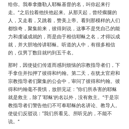
给你。我奉拿撒勒人耶稣基督的名，叫你起来行
走。”之后拉着他扶他起来。从那天起，曾经瘸腿的
人，又走着，又跳着，赞美上帝。看到那模样的人们
都惊奇，聚集前来，彼得则说，这事不是凭自己的能
力和虔诚成就的，而是由于相信耶稣之名，才得以成
就，并大胆地传讲耶稣。听道的人中，有很多相信
的，仅男丁数目就约到五千名。
那时，因使徒们传道而感到烦恼的宗教指导者们，下
手拿住并扣押了彼得和约翰。第二天，在犹太官府和
宗教指导者们聚集的公会中，审问了彼得和约翰。彼
得和约翰毫不畏惧，放胆见证：“你们所杀害的耶稣
就是救主，除了‘耶稣’的名以外，没有救主。”于是宗
教指导者们警告他们不可奉耶稣的名讲论、教导人。
使徒们反驳说：“我们所看见、所听见的，不能不
说。”