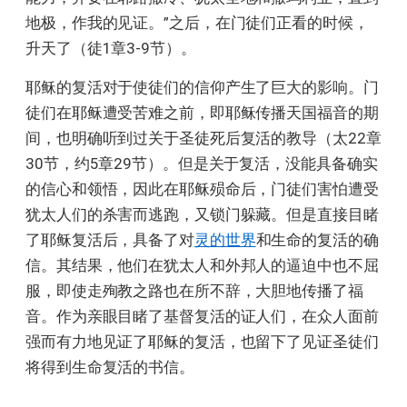
地极，作我的见证。”之后，在门徒们正看的时候，
升天了（徒1章3-9节）。
耶稣的复活对于使徒们的信仰产生了巨大的影响。门
徒们在耶稣遭受苦难之前，即耶稣传播天国福音的期
间，也明确听到过关于圣徒死后复活的教导（太22章
30节，约5章29节）。但是关于复活，没能具备确实
的信心和领悟，因此在耶稣殒命后，门徒们害怕遭受
犹太人们的杀害而逃跑，又锁门躲藏。但是直接目睹
了耶稣复活后，具备了对
灵的世界
和生命的复活的确
信。其结果，他们在犹太人和外邦人的逼迫中也不屈
服，即使走殉教之路也在所不辞，大胆地传播了福
音。作为亲眼目睹了基督复活的证人们，在众人面前
强而有力地见证了耶稣的复活，也留下了见证圣徒们
将得到生命复活的书信。