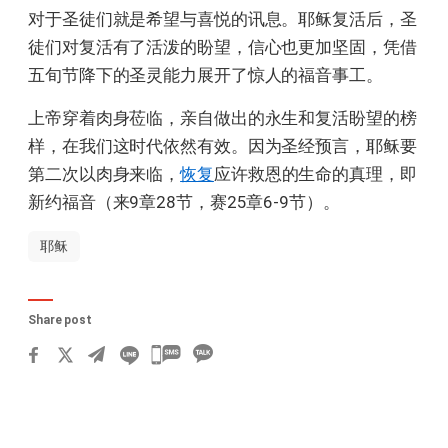
对于圣徒们就是希望与喜悦的讯息。耶稣复活后，圣
徒们对复活有了活泼的盼望，信心也更加坚固，凭借
五旬节降下的圣灵能力展开了惊人的福音事工。
上帝穿着肉身莅临，亲自做出的永生和复活盼望的榜
样，在我们这时代依然有效。因为圣经预言，耶稣要
第二次以肉身来临，
恢复
应许救恩的生命的真理，即
新约福音（来9章28节，赛25章6-9节）。
耶稣
Share post
카
카
오
톡