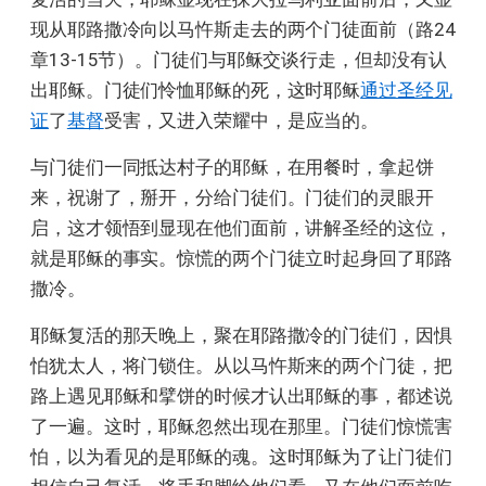
现从耶路撒冷向以马忤斯走去的两个门徒面前（路24
章13-15节）。门徒们与耶稣交谈行走，但却没有认
出耶稣。门徒们怜恤耶稣的死，这时耶稣
通过圣经见
证
了
基督
受害，又进入荣耀中，是应当的。
与门徒们一同抵达村子的耶稣，在用餐时，拿起饼
来，祝谢了，掰开，分给门徒们。门徒们的灵眼开
启，这才领悟到显现在他们面前，讲解圣经的这位，
就是耶稣的事实。惊慌的两个门徒立时起身回了耶路
撒冷。
耶稣复活的那天晚上，聚在耶路撒冷的门徒们，因惧
怕犹太人，将门锁住。从以马忤斯来的两个门徒，把
路上遇见耶稣和擘饼的时候才认出耶稣的事，都述说
了一遍。这时，耶稣忽然出现在那里。门徒们惊慌害
怕，以为看见的是耶稣的魂。这时耶稣为了让门徒们