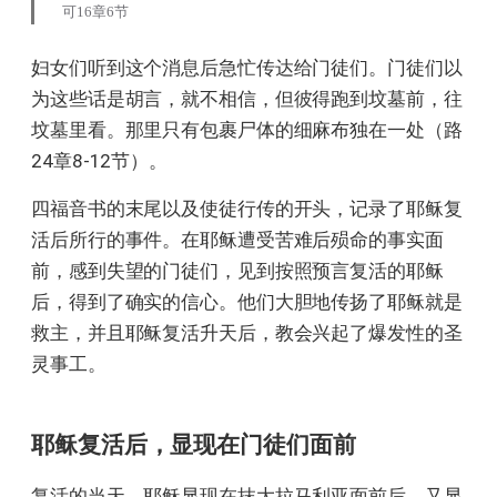
可16章6节
妇女们听到这个消息后急忙传达给门徒们。门徒们以
为这些话是胡言，就不相信，但彼得跑到坟墓前，往
坟墓里看。那里只有包裹尸体的细麻布独在一处（路
24章8-12节）。
四福音书的末尾以及使徒行传的开头，记录了耶稣复
活后所行的事件。在耶稣遭受苦难后殒命的事实面
前，感到失望的门徒们，见到按照预言复活的耶稣
后，得到了确实的信心。他们大胆地传扬了耶稣就是
救主，并且耶稣复活升天后，教会兴起了爆发性的圣
灵事工。
耶稣复活后，显现在门徒们面前
复活的当天，耶稣显现在抹大拉马利亚面前后，又显