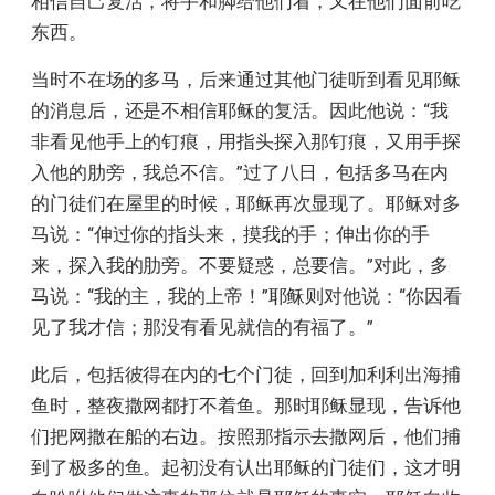
相信自己复活，将手和脚给他们看，又在他们面前吃
东西。
当时不在场的多马，后来通过其他门徒听到看见耶稣
的消息后，还是不相信耶稣的复活。因此他说：“我
非看见他手上的钉痕，用指头探入那钉痕，又用手探
入他的肋旁，我总不信。”过了八日，包括多马在内
的门徒们在屋里的时候，耶稣再次显现了。耶稣对多
马说：“伸过你的指头来，摸我的手；伸出你的手
来，探入我的肋旁。不要疑惑，总要信。”对此，多
马说：“我的主，我的上帝！”耶稣则对他说：“你因看
见了我才信；那没有看见就信的有福了。”
此后，包括彼得在内的七个门徒，回到加利利出海捕
鱼时，整夜撒网都打不着鱼。那时耶稣显现，告诉他
们把网撒在船的右边。按照那指示去撒网后，他们捕
到了极多的鱼。起初没有认出耶稣的门徒们，这才明