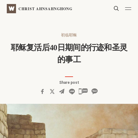
WATV
Search
CHRIST AHNSAHNGHONG
初临耶稣
耶稣复活后
40日期间的行迹和圣灵
的事工
Share post
카
카
오
톡
공
유