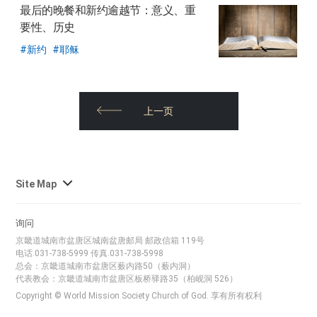
最后的晚餐和新约逾越节：意义、重
要性、历史
新约
耶稣
上一页
사
Site Map
이
트
询问
맵
京畿道城南市盆唐区城南盆唐邮局 邮政信箱 119号
전
电话.031-738-5999 传真.031-738-5998
체
总会：京畿道城南市盆唐区薮内路50（薮内洞）
代表教会：京畿道城南市盆唐区板桥驿路35（柏岘洞 526）
보
Copyright © World Mission Society Church of God. 享有所有权利
기