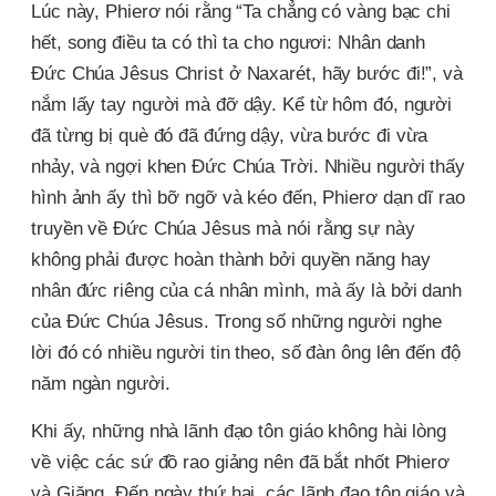
Lúc này, Phierơ nói rằng “Ta chẳng có vàng bạc chi
hết, song điều ta có thì ta cho ngươi: Nhân danh
Đức Chúa Jêsus Christ ở Naxarét, hãy bước đi!”, và
nắm lấy tay người mà đỡ dậy. Kể từ hôm đó, người
đã từng bị què đó đã đứng dậy, vừa bước đi vừa
nhảy, và ngợi khen Đức Chúa Trời. Nhiều người thấy
hình ảnh ấy thì bỡ ngỡ và kéo đến, Phierơ dạn dĩ rao
truyền về Đức Chúa Jêsus mà nói rằng sự này
không phải được hoàn thành bởi quyền năng hay
nhân đức riêng của cá nhân mình, mà ấy là bởi danh
của Đức Chúa Jêsus. Trong số những người nghe
lời đó có nhiều người tin theo, số đàn ông lên đến độ
năm ngàn người.
Khi ấy, những nhà lãnh đạo tôn giáo không hài lòng
về việc các sứ đồ rao giảng nên đã bắt nhốt Phierơ
và Giăng. Đến ngày thứ hai, các lãnh đạo tôn giáo và