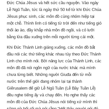
Đức Chúa Jêsus và hết sức cầu nguyện. Vào ngày
Lễ Ngũ Tuần, tức là ngày thứ 50 kể từ khi Đức Chúa
Jêsus phục sinh, các môn đồ cùng nhóm hiệp tại
một chỗ. Thình lình có tiếng từ trời đến như tiếng gió
thổi ào ào, đầy khắp nhà môn đồ ngồi, và có lưỡi
bằng lửa đậu xuống trên mỗi người từng cái một.
Khi Đức Thánh Linh giáng xuống, các môn đồ bắt
đầu nói các thứ tiếng khác nhau tùy theo Đức Thánh
Linh cho mình nói. Bởi năng lực của Thánh Linh, các
môn đồ đã nói ngôn ngữ của nước khác mà mình
chưa từng biết. Những người Giuđa đến từ mỗi
nước trên thế giới đang nhóm lại tại thành
Giêrusalem để giữ Lễ Ngũ Tuần (Lễ Bảy Tuần Lễ)
đều nghe tiếng ấy và chạy đến. Họ nghe thấy các
môn đồ của Đức Chúa Jêsus nói tiếng xứ mình thì
sững sờ bối rối mà nói rằng “Hết thảy người nói đó,