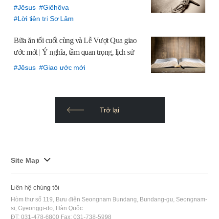
Jêsus
Giêhôva
Lời tiên tri Sơ Lâm
Bữa ăn tối cuối cùng và Lễ Vượt Qua giao
ước mới | Ý nghĩa, tầm quan trọng, lịch sử
Jêsus
Giao ước mới
Trở lại
사
Site Map
이
트
Liên hệ chúng tôi
맵
Hòm thư số 119, Bưu điện Seongnam Bundang, Bundang-gu, Seongnam-
전
si, Gyeonggi-do, Hàn Quốc
ĐT: 031-478-6800 Fax: 031-738-5998
체