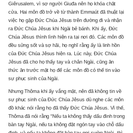
Giêrusalem, vì sợ người Giuđa nên họ khóa chặt
cửa. Hai môn đồ trở về từ thành Emmaút đã thuật lại
việc họ gặp Đức Chúa Jêsus trên đường đi và nhận
ra Đức Chúa Jêsus khi Ngài bẻ bánh. Khi ấy, Đức
Chúa Jêsus thình lình hiện ra tại nơi đó. Các môn đồ
đều sửng sốt và sợ hãi, họ nghĩ rằng ấy là linh hồn
của Đức Chúa Jêsus hiện ra. Lúc này, Đức Chúa
Jêsus đã cho họ thấy tay và chân Ngài, cũng ăn
thức ăn trước mặt họ để các môn đồ có thể tin vào
sự phục sinh của Ngài.
Nhưng Thôma khi ấy vắng mặt, nên đã không tin về
sự phục sinh của Đức Chúa Jêsus dù nghe các môn
đồ khác nói rằng họ đã thấy Đức Chúa Jêsus. Vì thế,
Thôma đã nói rằng “Nếu ta không thấy dấu đinh trong
bàn tay Ngài, nếu ta không đặt ngón tay vào chỗ dấu
đinh, và nếu ta không đặt bàn tay nơi sườn Ngài, thì