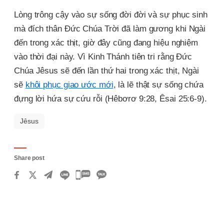
Lòng trông cậy vào sự sống đời đời và sự phục sinh
mà đích thân Đức Chúa Trời đã làm gương khi Ngài
đến trong xác thịt, giờ đây cũng đang hiệu nghiệm
vào thời đại này. Vì Kinh Thánh tiên tri rằng Đức
Chúa Jêsus sẽ đến lần thứ hai trong xác thịt, Ngài
sẽ
khôi phục giao ước mới
, là lẽ thật sự sống chứa
đựng lời hứa sự cứu rỗi (Hêbơrơ 9:28, Êsai 25:6-9).
Jêsus
Share post
카
카
오
톡