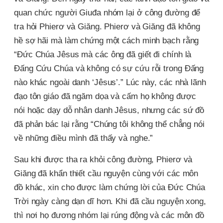
quan chức người Giuđa nhóm lại ở công đường để
tra hỏi Phierơ và Giăng. Phierơ và Giăng đã không
hề sợ hãi mà làm chứng một cách minh bạch rằng
“Đức Chúa Jêsus mà các ông đã giết đi chính là
Đấng Cứu Chúa và không có sự cứu rỗi trong Đấng
nào khác ngoài danh ‘Jêsus’.” Lúc này, các nhà lãnh
đạo tôn giáo đã ngăm dọa và cấm họ không được
nói hoặc dạy dỗ nhân danh Jêsus, nhưng các sứ đồ
đã phản bác lại rằng “Chúng tôi không thể chẳng nói
về những điều mình đã thấy và nghe.”
Sau khi được tha ra khỏi công đường, Phierơ và
Giăng đã khẩn thiết cầu nguyện cùng với các môn
đồ khác, xin cho được làm chứng lời của Đức Chúa
Trời ngày càng dạn dĩ hơn. Khi đã cầu nguyện xong,
thì nơi họ đương nhóm lại rúng động và các môn đồ