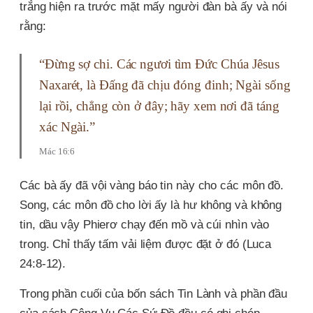
trắng hiện ra trước mặt mấy người đàn bà ấy và nói
rằng:
“Đừng sợ chi. Các ngươi tìm Đức Chúa Jêsus
Naxarét, là Đấng đã chịu đóng đinh; Ngài sống
lại rồi, chẳng còn ở đây; hãy xem nơi đã táng
xác Ngài.”
Mác 16:6
Các bà ấy đã vội vàng báo tin này cho các môn đồ.
Song, các môn đồ cho lời ấy là hư không và không
tin, dầu vậy Phierơ chạy đến mồ và cúi nhìn vào
trong. Chỉ thấy tấm vải liệm được đặt ở đó (Luca
24:8-12).
Trong phần cuối của bốn sách Tin Lành và phần đầu