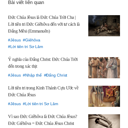
Bài viết liên quan
공
유
Đức Chúa Jêsus là Đức Chúa Trời Cha |
하
Lời tiên tri Đức Giêhôva đến với tư cách là
기
Đấng Mêsi (Emmanuên)
Jêsus
Giêhôva
Lời tiên tri Sơ Lâm
Ý nghĩa của Đấng Christ:
Đức Chúa Trời
đến trong xác thịt
Jêsus
Nhập thể
Đấng Christ
Lời tiên tri trong Kinh Thánh Cựu Ước về
Đức Chúa Jêsus
Jêsus
Lời tiên tri Sơ Lâm
Vì sao Đức Giêhôva là Đức Chúa Jêsus?
Đức Giêhôva = Đức Chúa Jêsus Christ