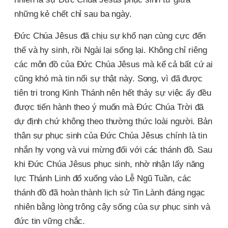
những kẻ chết chỉ sau ba ngày.
Đức Chúa Jêsus đã chịu sự khổ nạn cùng cực đến
thế và hy sinh, rồi Ngài lại sống lại. Không chỉ riêng
các môn đồ của Ðức Chúa Jêsus mà kể cả bất cứ ai
cũng khó mà tin nổi sự thật này. Song, vì đã được
tiên tri trong Kinh Thánh nên hết thảy sự việc ấy đều
được tiến hành theo ý muốn mà Đức Chúa Trời đã
dự định chứ không theo thường thức loài người. Bản
thân sự phục sinh của Đức Chúa Jêsus chính là tin
nhắn hy vọng và vui mừng đối với các thánh đồ. Sau
khi Đức Chúa Jêsus phục sinh, nhờ nhận lấy năng
lực Thánh Linh đổ xuống vào Lễ Ngũ Tuần, các
thánh đồ đã hoàn thành lịch sử Tin Lành đáng ngạc
nhiên bằng lòng trông cậy sống của sự phục sinh và
đức tin vững chắc.