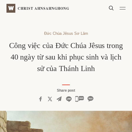
WATV
Search
CHRIST AHNSAHNGHONG
Đức Chúa Jêsus Sơ Lâm
Công việc của Đức Chúa Jêsus trong
40 ngày từ sau khi phục sinh và lịch
sử của Thánh Linh
Share post
카
카
오
톡
공
유