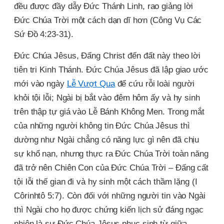
đều được đầy dẫy Đức Thánh Linh, rao giảng lời
Đức Chúa Trời một cách dạn dĩ hơn (Công Vụ Các
Sứ Đồ 4:23-31).
Đức Chúa Jêsus, Đấng Christ đến đất này theo lời
tiên tri Kinh Thánh. Đức Chúa Jêsus đã lập giao ước
mới vào ngày
Lễ Vượt Qua
để cứu rỗi loài người
khỏi tội lỗi; Ngài bị bắt vào đêm hôm ấy và hy sinh
trên thập tự giá vào Lễ Bánh Không Men. Trong mắt
của những người không tin Đức Chúa Jêsus thì
dường như Ngài chẳng có năng lực gì nên đã chịu
sự khổ nạn, nhưng thực ra Đức Chúa Trời toàn năng
đã trở nên Chiên Con của Đức Chúa Trời – Đấng cất
tội lỗi thế gian đi và hy sinh một cách thầm lặng (I
Côrinhtô 5:7). Còn đối với những người tin vào Ngài
thì Ngài cho họ được chứng kiến lịch sử đáng ngạc
nhiên là sự Đức Chúa Jêsus phục sinh từ giữa