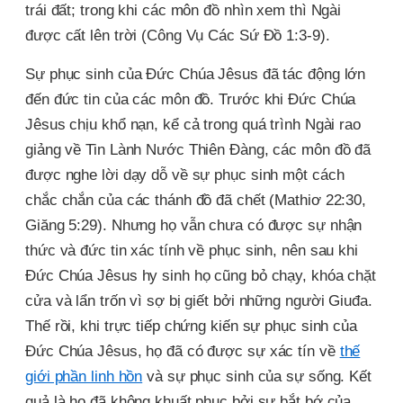
trái đất; trong khi các môn đồ nhìn xem thì Ngài
được cất lên trời (Công Vụ Các Sứ Đồ 1:3-9).
Sự phục sinh của Đức Chúa Jêsus đã tác động lớn
đến đức tin của các môn đồ. Trước khi Đức Chúa
Jêsus chịu khổ nạn, kể cả trong quá trình Ngài rao
giảng về Tin Lành Nước Thiên Đàng, các môn đồ đã
được nghe lời dạy dỗ về sự phục sinh một cách
chắc chắn của các thánh đồ đã chết (Mathiơ 22:30,
Giăng 5:29). Nhưng họ vẫn chưa có được sự nhận
thức và đức tin xác tính về phục sinh, nên sau khi
Đức Chúa Jêsus hy sinh họ cũng bỏ chạy, khóa chặt
cửa và lẩn trốn vì sợ bị giết bởi những người Giuđa.
Thế rồi, khi trực tiếp chứng kiến sự phục sinh của
Đức Chúa Jêsus, họ đã có được sự xác tín về
thế
giới phần linh hồn
và sự phục sinh của sự sống. Kết
quả là họ đã không khuất phục bởi sự bắt bớ của