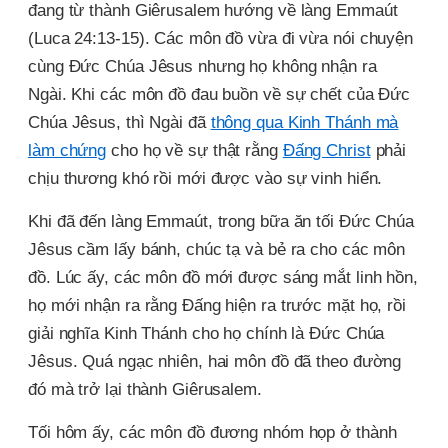
đang từ thành Giêrusalem hướng về làng Emmaút
(Luca 24:13-15). Các môn đồ vừa đi vừa nói chuyện
cùng Đức Chúa Jêsus nhưng họ không nhận ra
Ngài. Khi các môn đồ đau buồn về sự chết của Đức
Chúa Jêsus, thì Ngài đã
thông qua Kinh Thánh mà
làm chứng
cho họ về sự thật rằng
Đấng Christ
phải
chịu thương khó rồi mới được vào sự vinh hiển.
Khi đã đến làng Emmaút, trong bữa ăn tối Đức Chúa
Jêsus cầm lấy bánh, chúc tạ và bẻ ra cho các môn
đồ. Lúc ấy, các môn đồ mới được sáng mắt linh hồn,
họ mới nhận ra rằng Đấng hiện ra trước mặt họ, rồi
giải nghĩa Kinh Thánh cho họ chính là Đức Chúa
Jêsus. Quá ngạc nhiên, hai môn đồ đã theo đường
đó mà trở lại thành Giêrusalem.
Tối hôm ấy, các môn đồ đương nhóm họp ở thành