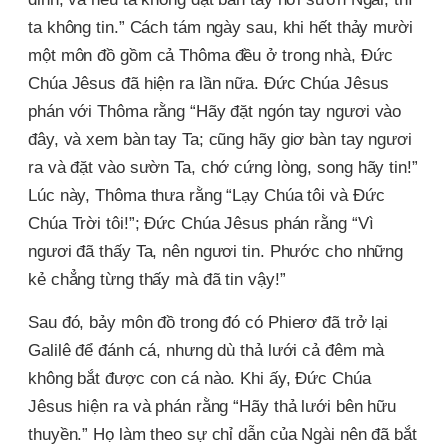
ta không tin.” Cách tám ngày sau, khi hết thảy mười
một môn đồ gồm cả Thôma đều ở trong nhà, Đức
Chúa Jêsus đã hiện ra lần nữa. Đức Chúa Jêsus
phán với Thôma rằng “Hãy đặt ngón tay ngươi vào
đây, và xem bàn tay Ta; cũng hãy giơ bàn tay ngươi
ra và đặt vào sườn Ta, chớ cứng lòng, song hãy tin!”
Lúc này, Thôma thưa rằng “Lạy Chúa tôi và Đức
Chúa Trời tôi!”; Đức Chúa Jêsus phán rằng “Vì
ngươi đã thấy Ta, nên ngươi tin. Phước cho những
kẻ chẳng từng thấy mà đã tin vậy!”
Sau đó, bảy môn đồ trong đó có Phierơ đã trở lại
Galilê để đánh cá, nhưng dù thả lưới cả đêm mà
không bắt được con cá nào. Khi ấy, Đức Chúa
Jêsus hiện ra và phán rằng “Hãy thả lưới bên hữu
thuyền.” Họ làm theo sự chỉ dẫn của Ngài nên đã bắt