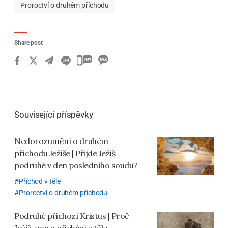
Proroctví o druhém příchodu
Share post
카
카
오
톡
Související příspěvky
공
유
Nedorozumění o druhém
하
příchodu Ježíše | Přijde Ježíš
기
podruhé v den posledního soudu?
Příchod v těle
Proroctví o druhém příchodu
Podruhé příchozí Kristus | Proč