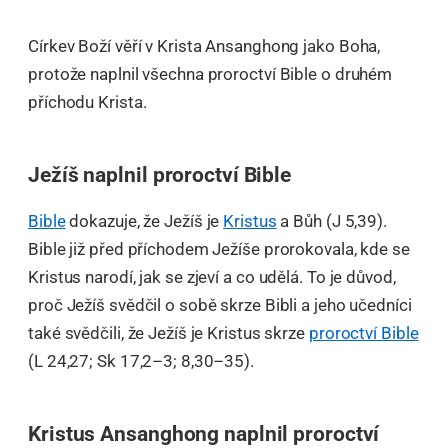
오
톡
공
Církev Boží věří v Krista Ansanghong jako Boha,
유
protože naplnil všechna proroctví Bible o druhém
příchodu Krista.
Ježíš naplnil proroctví Bible
Bible
dokazuje, že Ježíš je
Kristus
a Bůh (J 5,39).
Bible již před příchodem Ježíše prorokovala, kde se
Kristus narodí, jak se zjeví a co udělá. To je důvod,
proč Ježíš svědčil o sobě skrze Bibli a jeho učedníci
také svědčili, že Ježíš je Kristus skrze
proroctví Bible
(L 24,27; Sk 17,2–3; 8,30–35).
Kristus Ansanghong naplnil proroctví