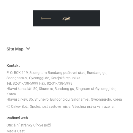
Zpět
사
Site Map
이
트
Kontakt
맵
P. O. BOX 119, Seongnam Bundang poštovní úřad, Bundang-gu,
전
Seongnam-si, Gyeonggi-do, Korejská republika
체
Tel. 82-31-738-5999 Fax. 82-31-738-5998
Hlavní kancelář: 50, Shune-ro, Bundong-gu, Singnam-si, Gyeonggi-do,
보
Korea
기
Hlavní církev: 35, Shune-ro, Bundong-gu, Singnam-si, Gyeonggi-do, Korea
ⓒ Církev Boží, Společnost světové misie. Všechna práva vyhrazena.
Rodinný web
Oficiální stránky Církve Boží
Media Cast