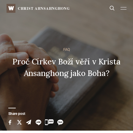
WATV
Search
CHRIST AHNSAHNGHONG
FAQ
Proč Církev Boží věří v Krista
Ansanghong jako Boha?
Share post
카
카