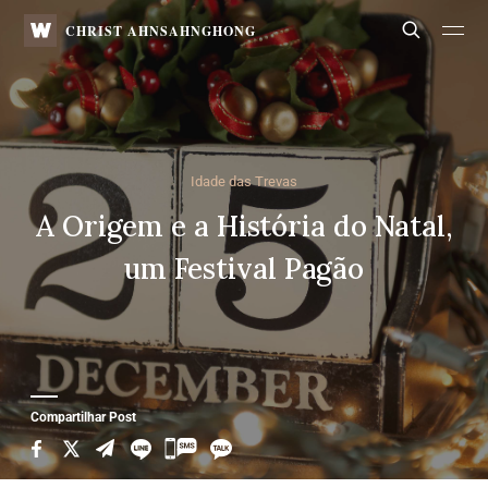
WATV
Search
CHRIST AHNSAHNGHONG
Idade das Trevas
A Origem e a História do Natal,
um Festival Pagão
Compartilhar Post
카
카