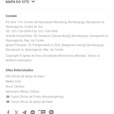
사
MAPA DO SITE
이
트
Contate
맵
P.O. Box 119, Correio de Seongnam Bundang, Bundang-gu, Seongnam-si,
전
Gyeonggi-do, Coreia do Sul
Tel.: 031-738-5999 Fax: 031-738-5998
체
Grande Assembleia: 50, Sunae-ro (Sunae-dong), Bundang-gu, Seongnam-si,
보
Gyeonggi-do, Rep. da Coreia
기
Igreja Principal: 35, Pangyoyeok-ro (526, Baeghyeon-dong), Bundang-gu,
Seongnam-si, Gyeonggi-do, Rep. da Coreia
Copyright © Igreja de Deus Sociedade Missionária Mundial. Todos os
direitos reservados.
Sites Relacionados
Site Oficial da Igreja de Deus
Media Cast
Novo Cântico
Seminário Bíblico Global
Canal Oficial de Cristo Ahnsahnghong
Canal Oficial da Igreja de Deus
카