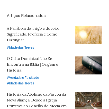
오
톡
Artigos Relacionados
공
유
A Parábola do Trigo e do Joio:
하
Significado, Profecia e Como
기
Distinguir
Idade das Trevas
O Culto Dominical Não Se
Encontra na Bíblia | Origem e
História
Verdade e Falsidade
Idade das Trevas
História da Abolição da Páscoa da
Nova Aliança: Desde a Igreja
Primitiva ao Concílio de Niceia em