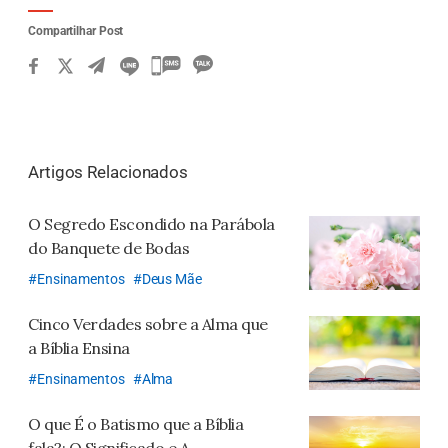
Compartilhar Post
카
카
오
톡
Artigos Relacionados
공
유
O Segredo Escondido na Parábola
하
do Banquete de Bodas
기
Ensinamentos
Deus Mãe
Cinco Verdades sobre a Alma que
a Bíblia Ensina
Ensinamentos
Alma
O que É o Batismo que a Bíblia