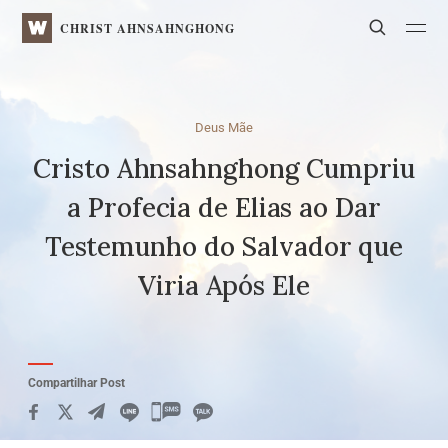
WATV
Search
CHRIST AHNSAHNGHONG
Deus Mãe
Cristo Ahnsahnghong Cumpriu
a Profecia de Elias ao Dar
Testemunho do Salvador que
Viria Após Ele
Compartilhar Post
카
카