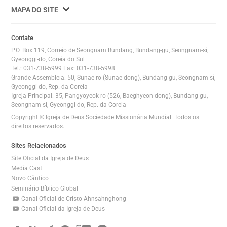
사
MAPA DO SITE
이
트
Contate
맵
P.O. Box 119, Correio de Seongnam Bundang, Bundang-gu, Seongnam-si,
전
Gyeonggi-do, Coreia do Sul
Tel.: 031-738-5999 Fax: 031-738-5998
체
Grande Assembleia: 50, Sunae-ro (Sunae-dong), Bundang-gu, Seongnam-si,
보
Gyeonggi-do, Rep. da Coreia
기
Igreja Principal: 35, Pangyoyeok-ro (526, Baeghyeon-dong), Bundang-gu,
Seongnam-si, Gyeonggi-do, Rep. da Coreia
Copyright © Igreja de Deus Sociedade Missionária Mundial. Todos os
direitos reservados.
Sites Relacionados
Site Oficial da Igreja de Deus
Media Cast
Novo Cântico
Seminário Bíblico Global
Canal Oficial de Cristo Ahnsahnghong
Canal Oficial da Igreja de Deus