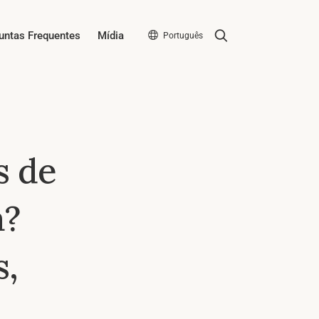
Search
untas Frequentes
Mídia
Português
s de
a?
s,