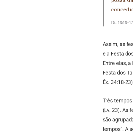
concedid
Dt. 16:16-17
Assim, as fe
e a Festa do
Entre elas, 
Festa dos Ta
Êx. 34:18-23)
Três tempos 
(Lv. 23). As 
são agrupada
tempos”. A s