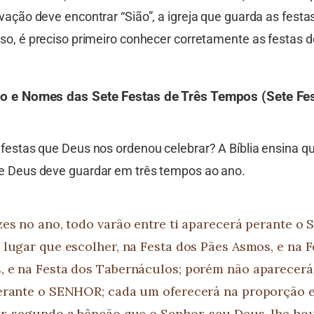
vação deve encontrar “Sião”, a igreja que guarda as festa
sso, é preciso primeiro conhecer corretamente as festas 
ão e Nomes das Sete Festas de Três Tempos (Sete Fe
 festas que Deus nos ordenou celebrar? A Bíblia ensina q
e Deus deve guardar em três tempos ao ano.
zes no ano, todo varão entre ti aparecerá perante o
 lugar que escolher, na Festa dos Pães Asmos, e na F
 e na Festa dos Tabernáculos; porém não aparecer
erante o SENHOR; cada um oferecerá na proporção 
r, segundo a bênção que o Senhor, seu Deus, lhe ho