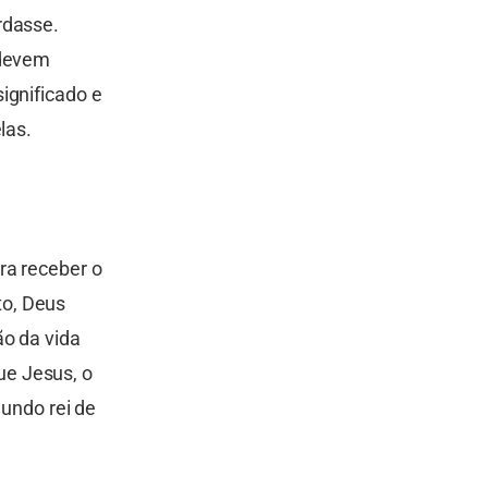
rdasse.
 devem
ignificado e
las.
ra receber o
to, Deus
ão da vida
e Jesus, o
gundo rei de