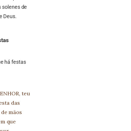
s solenes de
de Deus.
stas
ue há festas
 SENHOR, teu
esta das
á de mãos
em que
uver