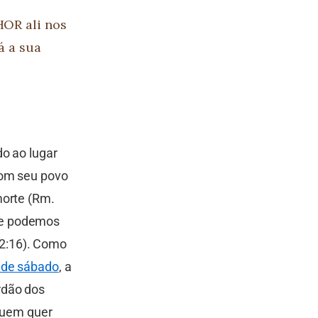
HOR ali nos
á a sua
do ao lugar
com seu povo
morte (Rm.
 e podemos
102:16). Como
 de sábado
, a
rdão dos
 quem quer