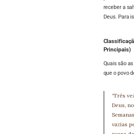
receber a sal
Deus. Para i
Classificaç
Principais)
Quais são as
que o povo d
“Três ve
Deus, no
Semanas,
vazias p
possa da