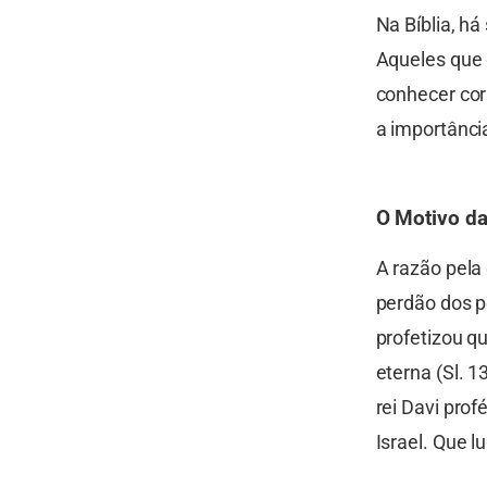
Na Bíblia, h
Aqueles que 
conhecer cor
a importância
O Motivo da
A razão pela
perdão dos 
profetizou q
eterna (Sl. 1
rei Davi prof
Israel. Que lu