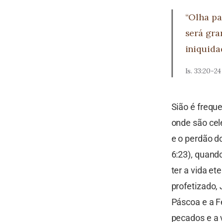
“Olha pa
será gra
iniquida
Is. 33:20-24
Sião é frequ
onde são cel
e o perdão d
6:23), quan
ter a vida et
profetizado,
Páscoa e a F
pecados e a v