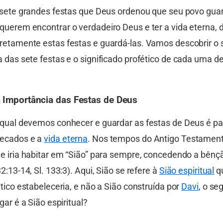
á sete grandes festas que Deus ordenou que seu povo gua
querem encontrar o verdadeiro Deus e ter a vida eterna,
retamente estas festas e guardá-las. Vamos descobrir o s
 das sete festas e o significado profético de cada uma de
 Importância das Festas de Deus
 qual devemos conhecer e guardar as festas de Deus é pa
pecados e a
vida eterna
. Nos tempos do Antigo Testamen
ue iria habitar em “Sião” para sempre, concedendo a bênç
32:13-14, Sl. 133:3). Aqui, Sião se refere à
Sião espiritual
qu
ético estabeleceria, e não a Sião construída por
Davi
, o se
gar é a Sião espiritual?