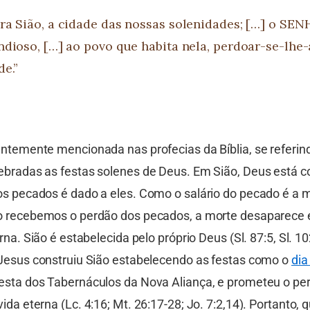
ra Sião, a cidade das nossas solenidades; […] o SEN
ndioso, […] ao povo que habita nela, perdoar-se-lhe-
de.”
entemente mencionada nas profecias da Bíblia, se referin
ebradas as festas solenes de Deus. Em Sião, Deus está 
os pecados é dado a eles. Como o salário do pecado é a 
do recebemos o perdão dos pecados, a morte desaparece
erna. Sião é estabelecida pelo próprio Deus (Sl. 87:5, Sl. 
 Jesus construiu Sião estabelecendo as festas como o
dia
esta dos Tabernáculos da Nova Aliança, e prometeu o pe
ida eterna (Lc. 4:16; Mt. 26:17-28; Jo. 7:2,14). Portanto,