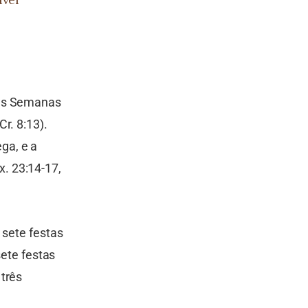
das Semanas
r. 8:13).
ga, e a
. 23:14-17,
 sete festas
sete festas
três