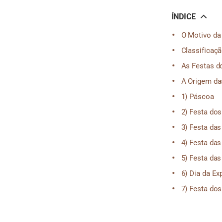
ÍNDICE
O Motivo da
Classificaç
As Festas d
A Origem da
1) Páscoa
2) Festa do
3) Festa das
4) Festa da
5) Festa da
6) Dia da Ex
7) Festa do