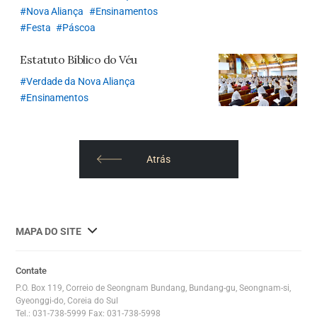
Nova Aliança
Ensinamentos
Festa
Páscoa
Estatuto Bíblico do Véu
Verdade da Nova Aliança
Ensinamentos
Atrás
사
MAPA DO SITE
이
트
Contate
맵
P.O. Box 119, Correio de Seongnam Bundang, Bundang-gu, Seongnam-si,
전
Gyeonggi-do, Coreia do Sul
Tel.: 031-738-5999 Fax: 031-738-5998
체