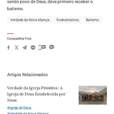
sendo povo de Deus, deve primeiro receber o
batismo.
Verdade da Nova Aliança
Ensinamentos
Batismo
Compartilhar Post
카
카
오
톡
Artigos Relacionados
공
유
Verdade da Igreja Primitiva
: A
하
Igreja de Deus Estabelecida por
기
Jesus
Igreja de Deus
Verdade da Nova Aliança