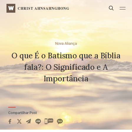
WATV
Search
CHRIST AHNSAHNGHONG
Nova Aliança
O que É o Batismo que a Bíblia
fala?:
O Significado e A
Importância
Compartilhar Post
카
카