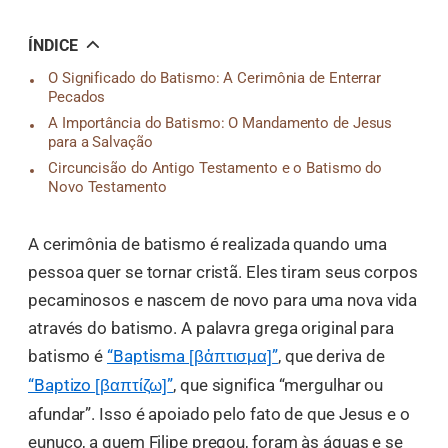
오
톡
공
ÍNDICE
유
O Significado do Batismo: A Cerimônia de Enterrar
Pecados
A Importância do Batismo: O Mandamento de Jesus
para a Salvação
Circuncisão do Antigo Testamento e o Batismo do
Novo Testamento
A cerimônia de batismo é realizada quando uma
pessoa quer se tornar cristã. Eles tiram seus corpos
pecaminosos e nascem de novo para uma nova vida
através do batismo. A palavra grega original para
batismo é
“Baptisma
”
, que deriva de
[βἀπτισμα]
“Baptizo
”
, que significa “mergulhar ou
[βαπτίζω]
afundar”. Isso é apoiado pelo fato de que Jesus e o
eunuco, a quem Filipe pregou, foram às águas e se