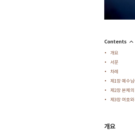
Contents
개요
서문
차례
제1장 예수님
제2장 본체의
제3장 여호와
개요