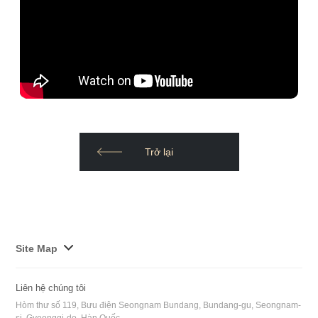
Trở lại
사
Site Map
이
트
Liên hệ chúng tôi
맵
Hòm thư số 119, Bưu điện Seongnam Bundang, Bundang-gu, Seongnam-
전