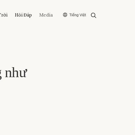
Search
Trời
Hỏi Đáp
Media
Tiếng Việt
g như