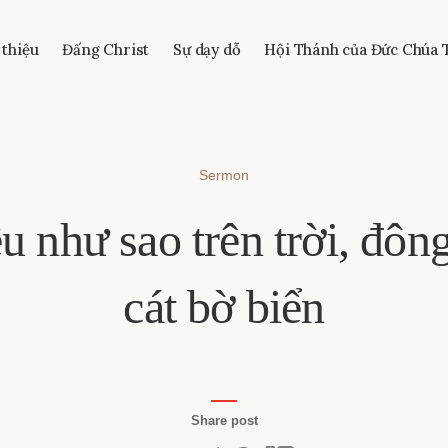
 thiệu
Đấng Christ
Sự dạy dỗ
Hội Thánh của Đức Chúa 
Sermon
u như sao trên trời, đôn
cát bờ biển
Share post