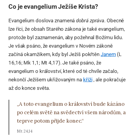
Co je evangelium Ježíše Krista?
Evangelium doslova znamená
dobrá zpráva
. Obecně
lze říci, že obsah Starého zákona je také evangelium,
protože byl zaznamenán, aby požehnal Božímu lidu.
Je však psáno, že evangelium v ​​Novém zákoně
začíná okamžikem, kdy byl Ježíš pokřtěn
Janem
(L
16,16; Mk 1,1; Mt 4,17). Je také psáno, že
evangelium o království, které od té chvíle začalo,
nekončí Ježíšem ukřižovaným na
kříži
, ale pokračuje
až do konce světa.
„A toto evangelium o království bude kázáno
po celém světě na svědectví všem národům, a
teprve potom přijde konec.“
Mt 24,14