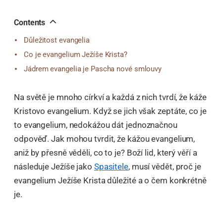
오
톡
공
Contents
유
Důležitost evangelia
Co je evangelium Ježíše Krista?
Jádrem evangelia je Pascha nové smlouvy
Na světě je mnoho církví a každá z nich tvrdí, že káže
Kristovo evangelium. Když se jich však zeptáte, co je
to evangelium, nedokážou dát jednoznačnou
odpověď. Jak mohou tvrdit, že kážou evangelium,
aniž by přesně věděli, co to je? Boží lid, který věří a
následuje Ježíše jako
Spasitele
, musí vědět, proč je
evangelium Ježíše Krista důležité a o čem konkrétně
je.