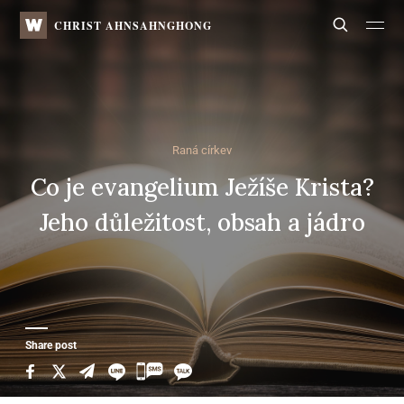
WATV
Search
CHRIST AHNSAHNGHONG
Raná církev
Co je evangelium Ježíše Krista?
Jeho důležitost, obsah a jádro
Share post
카
카