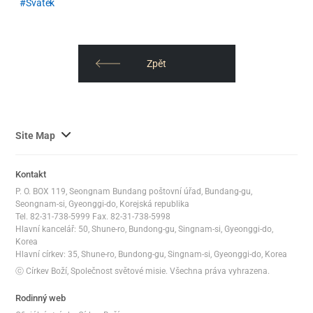
Svátek
Zpět
사
Site Map
이
트
Kontakt
맵
P. O. BOX 119, Seongnam Bundang poštovní úřad, Bundang-gu,
전
Seongnam-si, Gyeonggi-do, Korejská republika
체
Tel. 82-31-738-5999 Fax. 82-31-738-5998
Hlavní kancelář: 50, Shune-ro, Bundong-gu, Singnam-si, Gyeonggi-do,
보
Korea
기
Hlavní církev: 35, Shune-ro, Bundong-gu, Singnam-si, Gyeonggi-do, Korea
ⓒ Církev Boží, Společnost světové misie. Všechna práva vyhrazena.
Rodinný web