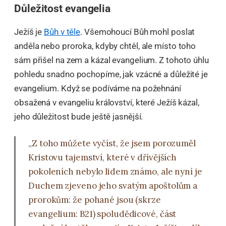
Důležitost evangelia
Ježíš je
Bůh v těle
. Všemohoucí Bůh mohl poslat
anděla nebo proroka, kdyby chtěl, ale místo toho
sám přišel na zem a kázal evangelium. Z tohoto úhlu
pohledu snadno pochopíme, jak vzácné a důležité je
evangelium. Když se podíváme na požehnání
obsažená v evangeliu království, které Ježíš kázal,
jeho důležitost bude ještě jasnější.
„Z toho můžete vyčíst, že jsem porozuměl
Kristovu tajemství, které v dřívějších
pokoleních nebylo lidem známo, ale nyní je
Duchem zjeveno jeho svatým apoštolům a
prorokům: že pohané jsou (skrze
evangelium: B21) spoludědicové, část