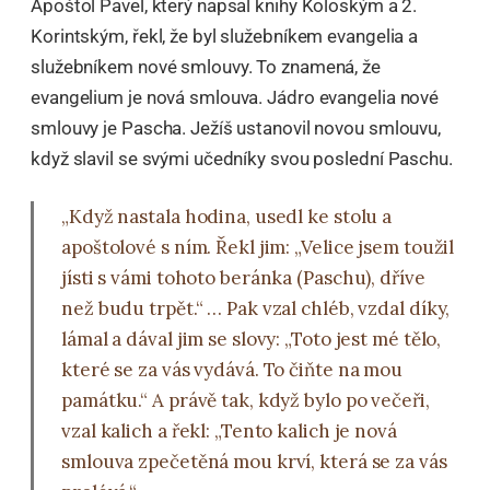
Apoštol Pavel, který napsal knihy Koloským a 2.
Korintským, řekl, že byl služebníkem evangelia a
služebníkem nové smlouvy. To znamená, že
evangelium je nová smlouva. Jádro evangelia nové
smlouvy je Pascha. Ježíš ustanovil novou smlouvu,
když slavil se svými učedníky svou poslední Paschu.
„Když nastala hodina, usedl ke stolu a
apoštolové s ním. Řekl jim: „Velice jsem toužil
jísti s vámi tohoto beránka (Paschu), dříve
než budu trpět.“ … Pak vzal chléb, vzdal díky,
lámal a dával jim se slovy: „Toto jest mé tělo,
které se za vás vydává. To čiňte na mou
památku.“ A právě tak, když bylo po večeři,
vzal kalich a řekl: „Tento kalich je nová
smlouva zpečetěná mou krví, která se za vás