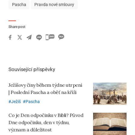
Pascha
Pravda nové smlouvy
Share post
카
카
오
톡
Související příspěvky
공
유
Ježíšovy činy během týdne utrpení
하
| Poslední Pascha a oběť na kříži
기
Ježíš
Pascha
Co je Den odpočinku v Bibli? Původ
Dne odpočinku, den v týdnu,
význam a důležitost