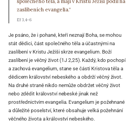
společného těla, a mají v Kristu Ježíši podíl na
zaslíbeních evangelia.“
Ef 3,4–6
Je psáno, že i pohané, kteří neznají Boha, se mohou
stát dědici, část společného těla a účastnými na
zaslíbení v Kristu Ježíši skrze evangelium. Boží
zaslíbení je věčný život (1J 2,25). Každý, kdo pochopí
a zachová evangelium, stane se částí Kristova těla a
dědicem království nebeského a obdrží věčný život.
Na druhé straně nikdo nemůže obdržet věčný život
nebo zdědit království nebeské jinak než
prostřednictvím evangelia. Evangelium je požehnané
a důležité poselství, které obsahuje velká požehnání
věčného života a království nebeského.