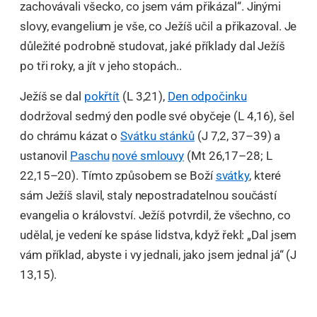
zachovávali všecko, co jsem vám přikázal“. Jinými
slovy, evangelium je vše, co Ježíš učil a přikazoval. Je
důležité podrobně studovat, jaké příklady dal Ježíš
po tři roky, a jít v jeho stopách..
Ježíš se dal
pokřtít
(L 3,21),
Den odpočinku
dodržoval sedmý den podle své obyčeje (L 4,16), šel
do chrámu kázat o
Svátku stánků
(J 7,2, 37–39) a
ustanovil
Paschu
nové smlouvy
(Mt 26,17–28; L
22,15–20). Tímto způsobem se Boží
svátky
, které
sám Ježíš slavil, staly nepostradatelnou součástí
evangelia o království. Ježíš potvrdil, že všechno, co
udělal, je vedení ke spáse lidstva, když řekl: „Dal jsem
vám příklad, abyste i vy jednali, jako jsem jednal já“ (J
13,15).