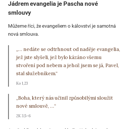
Jádrem evangelia je Pascha nové
smlouvy
Můžeme říci, že evangeliem o kálovství je samotná
nová smlouva.
„… nedáte se odtrhnout od naděje evangelia,
jež jste slyšeli, jež bylo kázáno všemu
stvoření pod nebem a jehož jsem se já, Pavel,
stal služebníkem.“
Ko 1,23
„Boha, který nás učinil způsobilými sloužit
nové smlouvě, …“
2K 3,5–6