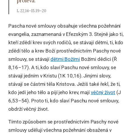
prolévá.“
L 22,14–15.19–20
Pascha nové smlouvy obsahuje všechna požehnání
evangelia, zaznamenaná v Efezským 3. Stejně jako ti,
kteří zdědí krev svých rodičů, se stávají dětmi, ti, kdo
zdědí tělo a krev Boží prostřednictvím Paschy nové
smlouvy, se stávají
dětmi Božími
Božími dědici (Ř
8,16–17). A ti, kdo slaví Paschu nové smlouvy, se
stávají jedním v Kristu (1K 10,16). Jinými slovy,
stávají se částmi těla Kristova. Ježíš také řekl, že ti,
kdo jedí jeho tělo a pijí jeho krev, mají
věčný život
(J
6,53–54). Proto ti, kdo slaví Paschu nové smlouvy,
obdrží věčný život.
Tímto způsobem se prostřednictvím Paschy nové
smlouvy udělují všechna požehnání obsažená v