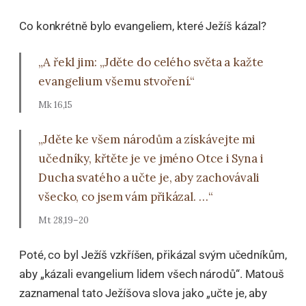
Co konkrétně bylo evangeliem, které Ježíš kázal?
„A řekl jim: „Jděte do celého světa a kažte
evangelium všemu stvoření.“
Mk 16,15
„Jděte ke všem národům a získávejte mi
učedníky, křtěte je ve jméno Otce i Syna i
Ducha svatého a učte je, aby zachovávali
všecko, co jsem vám přikázal. …“
Mt 28,19–20
Poté, co byl Ježíš vzkříšen, přikázal svým učedníkům,
aby „kázali evangelium lidem všech národů“. Matouš
zaznamenal tato Ježíšova slova jako „učte je, aby